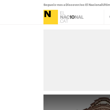
Segueix-nos a Discover
Joc El Nacional
Ultim