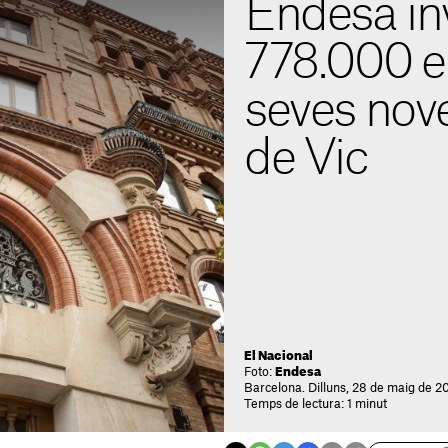
Endesa inv
778.000 e
seves nove
de Vic
El Nacional
Foto:
Endesa
Barcelona. Dilluns, 28 de maig de 20
Temps de lectura: 1 minut