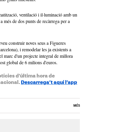
matització, ventilació i il·luminació amb un
, a més de dos punts de recàrrega per a
veu construir noves seus a Figueres
rcelona), i remodelar les ja existents a
l marc d'un projecte integral de millora
ost global de 6 milions d'euros.
otícies d’última hora de
nacional.
Descarrega’t aquí l’app
MÉS