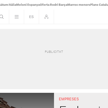
àtum Itàlia
Meloni Espanya
Oferta Rodri Barça
Marroc menors
Plans Catal
EMPRESES