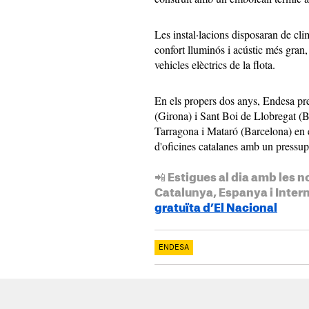
Les instal·lacions disposaran de cli
confort lluminós i acústic més gran
vehicles elèctrics de la flota.
En els propers dos anys, Endesa pre
(Girona) i Sant Boi de Llobregat (Ba
Tarragona i Mataró (Barcelona) en e
d'oficines catalanes amb un pressup
📲 Estigues al dia amb les n
Catalunya, Espanya i Inter
gratuïta d’El Nacional
ENDESA