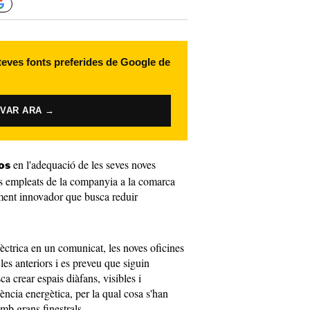
 teves fonts preferides de Google de
IVAR ARA →
en l'adequació de les seves noves
os
els empleats de la companyia a la comarca
ment innovador que busca reduir
ctrica en un comunicat, les noves oficines
les anteriors i es preveu que siguin
ca crear espais diàfans, visibles i
ciència energètica, per la qual cosa s'han
mb grans finestrals.