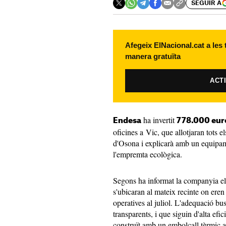
SEGUIR A
Afegeix ElNacional.cat a les
manera gratuïta
ACT
ha invertit
Endesa
778.000 eur
oficines a Vic, que allotjaran tots 
d'Osona i explicarà amb un equipa
l'empremta ecològica.
Segons ha informat la companyia elè
s'ubicaran al mateix recinte on eren 
operatives al juliol. L'adequació bus
transparents, i que siguin d'alta efi
construït amb un embolcall tèrmic a