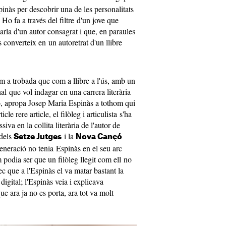
pinàs per descobrir una de les personalitats
 Ho fa a través del filtre d'un jove que
arla d'un autor consagrat i que, en paraules
s converteix en un autoretrat d'un llibre
 a trobada que com a llibre a l'ús, amb un
al que vol indagar en una carrera literària
o, apropa Josep Maria Espinàs a tothom qui
icle rere article, el filòleg i articulista s'ha
va en la collita literària de l'autor de
 dels
i la
Setze Jutges
Nova Cançó
eneració no tenia Espinàs en el seu arc
 podia ser que un filòleg llegit com ell no
c que a l'Espinàs el va matar bastant la
digital; l'Espinàs veia i explicava
ue ara ja no es porta, ara tot va molt