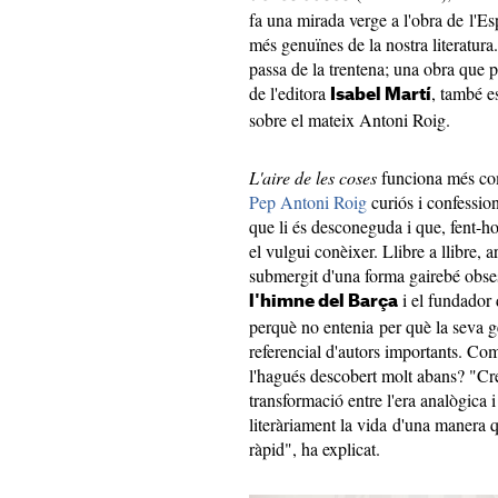
fa una mirada verge a l'obra de l'Es
més genuïnes de la nostra literatura.
passa de la trentena; una obra que p
de l'editora
, també e
Isabel Martí
sobre el mateix Antoni Roig.
L'aire de les coses
funciona més com
Pep Antoni Roig
curiós i confession
que li és desconeguda i que, fent-h
el vulgui conèixer. Llibre a llibre, art
submergit d'una forma gairebé obsessi
i el fundador
l'himne del Barça
perquè no entenia per què la seva g
referencial d'autors importants. Com
l'hagués descobert molt abans? "Cre
transformació entre l'era analògica i 
literàriament la vida d'una manera q
ràpid", ha explicat.