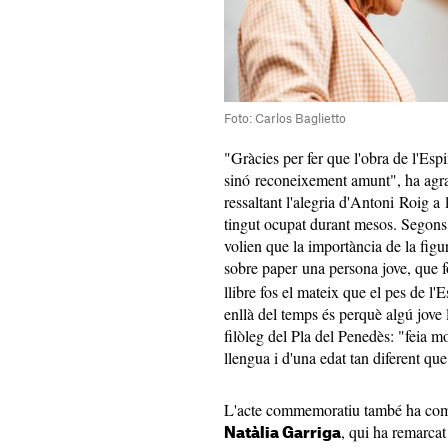
Foto: Carlos Baglietto
"Gràcies per fer que l'obra de l'Esp
sinó reconeixement amunt", ha agra
ressaltant l'alegria d'Antoni Roig a 
tingut ocupat durant mesos. Segons
volien que la importància de la figur
sobre paper una persona jove, que 
llibre fos el mateix que el pes de l'
enllà del temps és perquè algú jove l'
filòleg del Pla del Penedès: "feia m
llengua i d'una edat tan diferent qu
L'acte commemoratiu també ha comp
, qui ha remarca
Natàlia Garriga