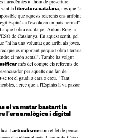
es i acadèmies a l'hora de prescriure
ervant la
, i és que "si
literatura catalana
possible que aquests referents ens arribin;
egit Espinàs a l'escola en un país normal",
t a que l'obra escrita per Antoni Roig la
d'ESO de Catalunya. En aquest sentit, pel
que "hi ha una voluntat que arribi als joves,
rec que és important perquè l'obra literària
tendre el món actual". També ha volgut
més del compte els referents de
ssificar
 desencisador per aquells que fan de
nt-se tot el gaudi a cara o creu. "Tant
cables, i crec que a l'Espinàs li va passar
s el va matar bastant la
 l'era analògica i digital
icar l'
com el fet de pensar
articulisme
nera d'explicar el país. L'autor de
L'aire