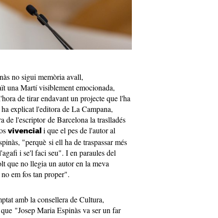
inàs no sigui memòria avall,
ït una Martí visiblement emocionada,
l'hora de tirar endavant un projecte que l'ha
 ha explicat l'editora de La Campana,
a de l'escriptor de Barcelona la traslladés
fos
i que el pes de l'autor al
vivencial
Espinàs, "perquè si ell ha de traspassar més
agafi i se'l faci seu". I en paraules del
olt que no llegia un autor en la meva
e no em fos tan proper".
tat amb la consellera de Cultura,
t que "Josep Maria Espinàs va ser un far