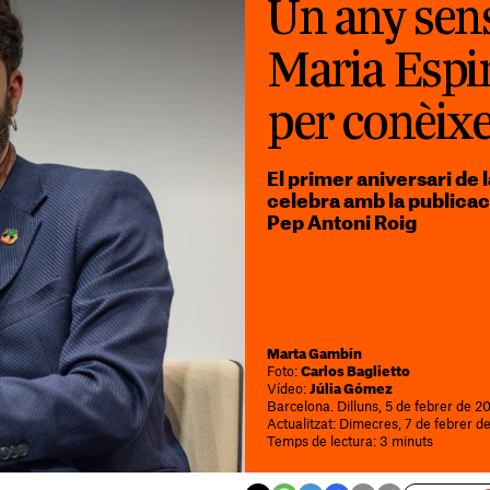
Un any sen
Maria Espin
per conèixe
El primer aniversari de l
celebra amb la publicació
Pep Antoni Roig
Marta Gambín
Foto:
Carlos Baglietto
Vídeo:
Júlia Gómez
Barcelona. Dilluns, 5 de febrer de 2
Actualitzat: Dimecres, 7 de febrer d
Temps de lectura: 3 minuts