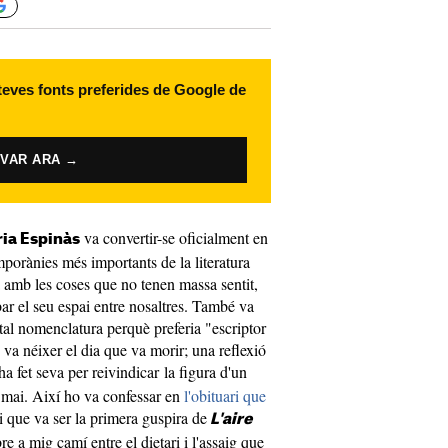
 teves fonts preferides de Google de
IVAR ARA →
va convertir-se oficialment en
ia Espinàs
mporànies més importants de la literatura
a amb les coses que no tenen massa sentit,
ar el seu espai entre nosaltres. També va
tal nomenclatura perquè preferia "escriptor
 va néixer el dia que va morir; una reflexió
ha fet seva per reivindicar la figura d'un
 mai. Així ho va confessar en
l'obituari que
i que va ser la primera guspira de
L'aire
re a mig camí entre el dietari i l'assaig que