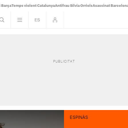
i Barça
Temps violent Catalunya
Antifrau Sílvia Orriols
Asassinat Barcelon
ESPINÀS