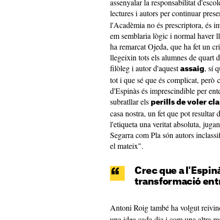
assenyalar la responsabilitat d'escol
lectures i autors per continuar pres
l'Acadèmia no és prescriptora, és im
em semblaria lògic i normal haver ll
ha remarcat Ojeda, que ha fet un cri
llegeixin tots els alumnes de quart 
filòleg i autor d'aquest
, sí 
assaig
tot i que sé que és complicat, però c
d'Espinàs és imprescindible per en
subratllar els
perills de voler cla
casa nostra, un fet que pot resultar
l'etiqueta una veritat absoluta, juga
Segarra com Pla són autors inclassifi
el mateix".
Crec que a l'Espinà
transformació entre
Antoni Roig també ha volgut reivind
una idea cada dia i com una altra ma