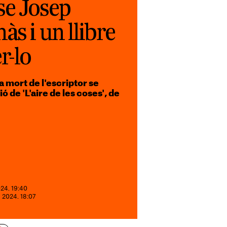
se Josep
às i un llibre
r-lo
a mort de l'escriptor se
 de 'L'aire de les coses', de
024. 19:40
e 2024. 18:07