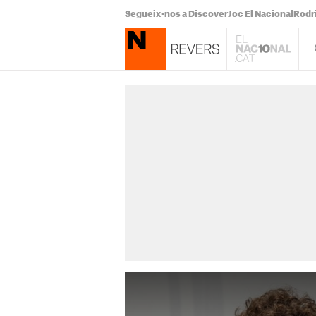
Segueix-nos a Discover
Joc El Nacional
Rodr