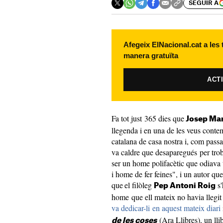
SEGUIR A
Afegeix ElNacional.cat a les
manera gratuïta
ACT
Fa tot just 365 dies que
Josep Mar
llegenda i en una de les veus conte
catalana de casa nostra i, com pass
va caldre que desaparegués per trob
ser un home polifacètic que odiava 
i home de fer feines", i un autor que
que
el filòleg
s'
Pep Antoni Roig
home que ell mateix no havia llegit
va dedicar-li en aquest mateix diari
(Ara Llibres), un llib
de les coses