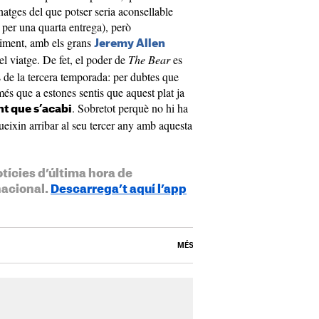
atges del que potser seria aconsellable
 per una quarta entrega), però
rtiment, amb els grans
Jeremy Allen
a el viatge. De fet, el poder de
The Bear
es
s de la tercera temporada: per dubtes que
 més que a estones sentis que aquest plat ja
. Sobretot perquè no hi ha
t que s’acabi
eixin arribar al seu tercer any amb aquesta
otícies d’última hora de
nacional.
Descarrega’t aquí l’app
MÉS