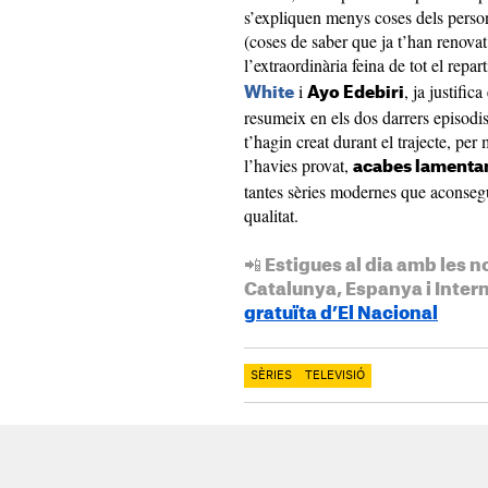
s’expliquen menys coses dels person
(coses de saber que ja t’han renovat
l’extraordinària feina de tot el repa
i
, ja justific
White
Ayo Edebiri
resumeix en els dos darrers episodi
t’hagin creat durant el trajecte, per
l’havies provat,
acabes lamentan
tantes sèries modernes que aconsegu
qualitat.
📲 Estigues al dia amb les n
Catalunya, Espanya i Inter
gratuïta d’El Nacional
SÈRIES
TELEVISIÓ