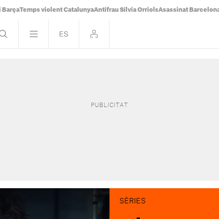
i Barça
Temps violent Catalunya
Antifrau Sílvia Orriols
Asassinat Barcelon
SÈRIES