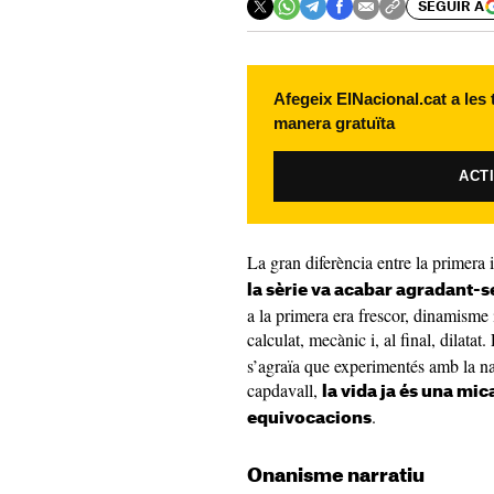
SEGUIR A
Afegeix ElNacional.cat a les
manera gratuïta
ACT
La gran diferència entre la primera
la sèrie va acabar agradant-s
a la primera era frescor, dinamisme i
calculat, mecànic i, al final, dilatat
s’agraïa que experimentés amb la nar
capdavall,
la vida ja és una mica
.
equivocacions
Onanisme narratiu