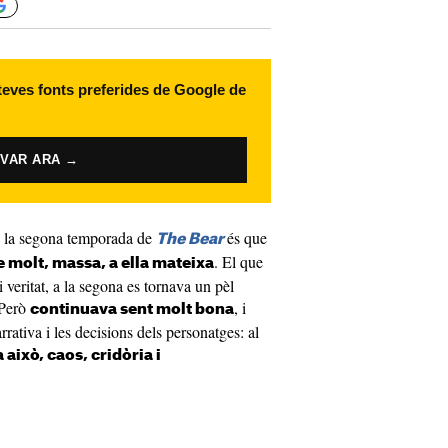
 teves fonts preferides de Google de
IVAR ARA →
 i la segona temporada de
és que
The Bear
. El que
e molt, massa, a ella mateixa
 veritat, a la segona es tornava un pèl
. Però
, i
continuava sent molt bona
rativa i les decisions dels personatges: al
 això, caos, cridòria i