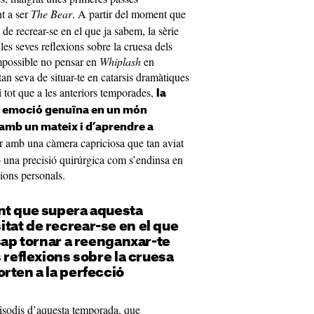
t a ser
The Bear
. A partir del moment que
de recrear-se en el que ja sabem, la sèrie
les seves reflexions sobre la cruesa dels
impossible no pensar en
Whiplash
en
tan seva de situar-te en catarsis dramàtiques
 tot que a les anteriors temporades,
la
na emoció genuïna en un món
 amb un mateix i d’aprendre a
er amb una càmera capriciosa que tan aviat
 una precisió quirúrgica com s’endinsa en
cions personals.
nt que supera aquesta
tat de recrear-se en el que
 sap tornar a reenganxar-te
s reflexions sobre la cruesa
rten a la perfecció
pisodis d’aquesta temporada, que