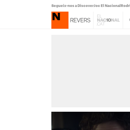
Segueix-nos a Discover
Joc El Nacional
Rodr