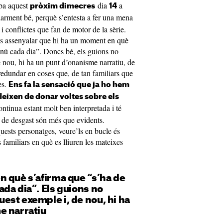
iba aquest
dia
a
pròxim dimecres
14
arment bé, perquè s’entesta a fer una mena
i conflictes que fan de motor de la sèrie.
més assenyalar que hi ha un moment en què
enú cada dia”. Doncs bé, els guions no
 nou, hi ha un punt d’onanisme narratiu, de
e redundar en coses que, de tan familiars que
es.
Ens fa la sensació que ja ho hem
 deixen de donar voltes sobre els
ntinua estant molt ben interpretada i té
de desgast són més que evidents.
ests personatges, veure’ls en bucle és
 familiars en què es lliuren les mateixes
 què s’afirma que “s’ha de
da dia”. Els guions no
st exemple i, de nou, hi ha
e narratiu