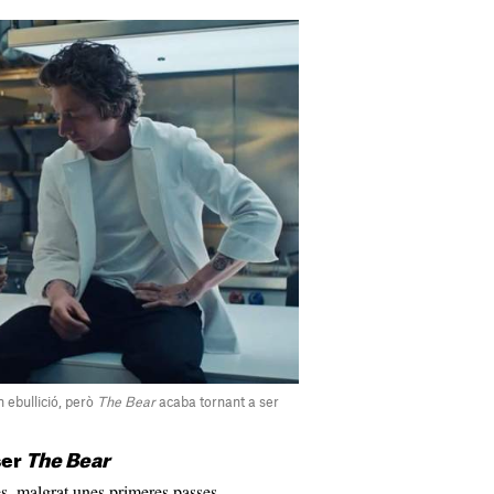
n ebullició, però
The Bear
acaba tornant a ser
ser
The Bear
s, malgrat unes primeres passes