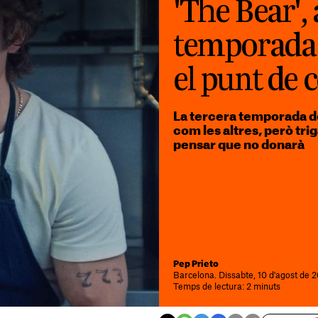
'The Bear', 
temporada l
el punt de 
La tercera temporada de
com les altres, però trig
pensar que no donarà
Pep Prieto
Barcelona. Dissabte, 10 d'agost de 
Temps de lectura: 2 minuts