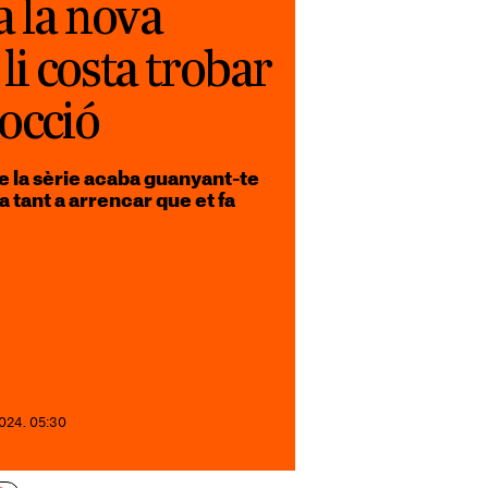
a la nova
i costa trobar
cocció
 la sèrie acaba guanyant-te
a tant a arrencar que et fa
2024. 05:30