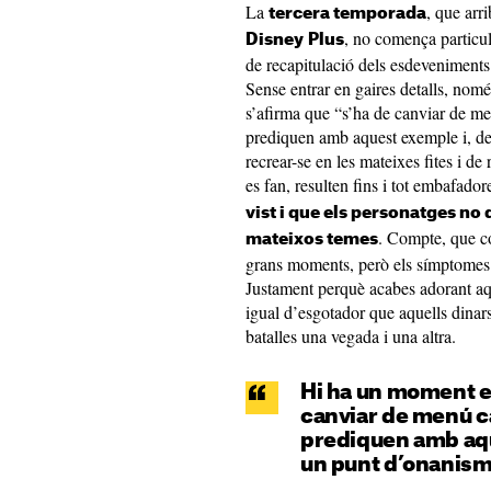
La
, que arr
tercera temporada
, no comença particul
Disney
Plus
de recapitulació dels esdeveniments 
Sense entrar en gaires detalls, no
s’afirma que “s’ha de canviar de m
prediquen amb aquest exemple i, de
recrear-se en les mateixes fites i d
es fan, resulten fins i tot embafador
vist i que els personatges no
. Compte, que co
mateixos temes
grans moments, però els símptomes 
Justament perquè acabes adorant aqu
igual d’esgotador que aquells dinars
batalles una vegada i una altra.
Hi ha un moment en
canviar de menú ca
prediquen amb aque
un punt d’onanism