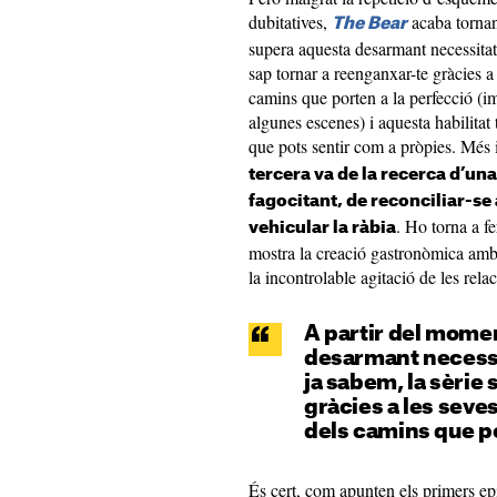
dubitatives,
acaba tornan
The Bear
supera aquesta desarmant necessitat 
sap tornar a reenganxar-te gràcies a 
camins que porten a la perfecció (
algunes escenes) i aquesta habilitat 
que pots sentir com a pròpies. Més i
tercera va de la recerca d’u
fagocitant, de reconciliar-se
. Ho torna a f
vehicular la ràbia
mostra la creació gastronòmica amb
la incontrolable agitació de les rela
A partir del mome
desarmant necessi
ja sabem, la sèrie
gràcies a les seve
dels camins que po
És cert, com apunten els primers e