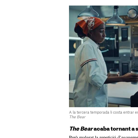
A la tercera temporada li costa entrar e
The Bear
The Bear
acaba tornant a 
Però malgrat la repetició d’esqueme