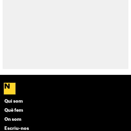
Qui som
Què fem
On som
Escriu-nos