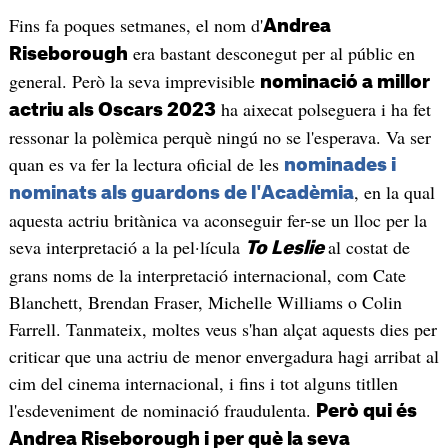
Fins fa poques setmanes, el nom d'
Andrea
era bastant desconegut per al públic en
Riseborough
general. Però la seva imprevisible
nominació a millor
ha aixecat polseguera i ha fet
actriu als Oscars 2023
ressonar la polèmica perquè ningú no se l'esperava. Va ser
quan es va fer la lectura oficial de les
nominades i
, en la qual
nominats als guardons de l'Acadèmia
aquesta actriu britànica va aconseguir fer-se un lloc per la
seva interpretació a la pel·lícula
al costat de
To Leslie
grans noms de la interpretació internacional, com Cate
Blanchett, Brendan Fraser, Michelle Williams o Colin
Farrell. Tanmateix, moltes veus s'han alçat aquests dies per
criticar que una actriu de menor envergadura hagi arribat al
cim del cinema internacional, i fins i tot alguns titllen
l'esdeveniment de nominació fraudulenta.
Però qui és
Andrea Riseborough i per què la seva