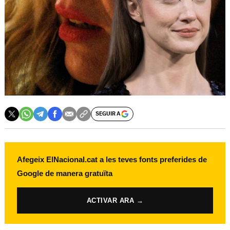
SEGUIR A
Afegeix ElNacional.cat a les teves fonts preferides de
Google de manera gratuïta
ACTIVAR ARA →