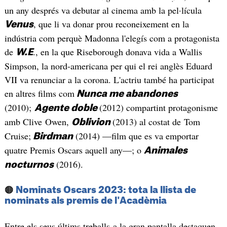
un any després va debutar al cinema amb la pel·lícula
, que li va donar prou reconeixement en la
Venus
indústria com perquè Madonna l'elegís com a protagonista
de
., en la que Riseborough donava vida a Wallis
W.E
Simpson, la nord-americana per qui el rei anglès Eduard
VII va renunciar a la corona. L'actriu també ha participat
en altres films com
Nunca me abandones
(2010);
(2012) compartint protagonisme
Agente doble
amb Clive Owen,
(2013) al costat de Tom
Oblivion
Cruise;
(2014) —film que es va emportar
Birdman
quatre Premis Oscars aquell any—; o
Animales
(2016).
nocturnos
🟠
Nominats Oscars 2023: tota la llista de
nominats als premis de l'Acadèmia
Entre els seus últims treballs a la gran pantalla destaquen