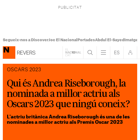
Segueix-nos a Discover
Joc El Nacional
Portades
Abdul El-Sayed
Imatges
OSCARS 2023
Qui és Andrea Riseborough, la
nominada a millor actriu als
Oscars 2023 que ningú coneix?
L'actriu britànica Andrea Riseborough és una de les
nominades a millor actriu als Premis Oscar 2023