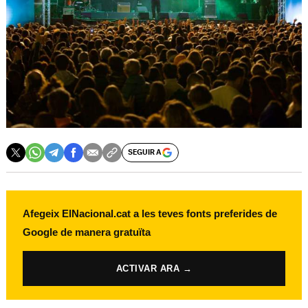
SEGUIR A
Afegeix ElNacional.cat a les teves fonts preferides de
Google de manera gratuïta
ACTIVAR ARA →