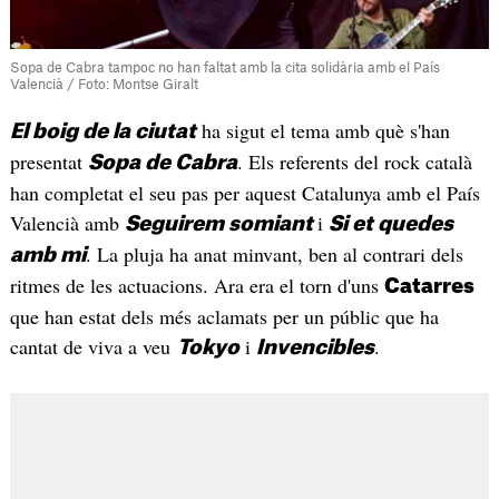
Sopa de Cabra tampoc no han faltat amb la cita solidària amb el País
Valencià / Foto: Montse Giralt
ha sigut el tema amb què s'han
El boig de la ciutat
presentat
. Els referents del rock català
Sopa de Cabra
han completat el seu pas per aquest Catalunya amb el País
Valencià amb
i
Seguirem somiant
Si et quedes
. La pluja ha anat minvant, ben al contrari dels
amb mi
ritmes de les actuacions. Ara era el torn d'uns
Catarres
que han estat dels més aclamats per un públic que ha
cantat de viva a veu
i
.
Tokyo
Invencibles