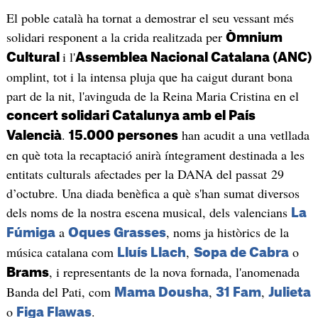
El poble català ha tornat a demostrar el seu vessant més
solidari responent a la crida realitzada per
Òmnium
i l'
Cultural
Assemblea Nacional Catalana (ANC)
omplint, tot i la intensa pluja que ha caigut durant bona
part de la nit, l'avinguda de la Reina Maria Cristina en el
concert solidari Catalunya amb el País
.
han acudit a una vetllada
Valencià
15.000 persones
en què tota la recaptació anirà íntegrament destinada a les
entitats culturals afectades per la DANA del passat 29
d’octubre. Una diada benèfica a què s'han sumat diversos
dels noms de la nostra escena musical, dels valencians
La
a
, noms ja històrics de la
Fúmiga
Oques Grasses
música catalana com
,
o
Lluís Llach
Sopa de Cabra
, i representants de la nova fornada, l'anomenada
Brams
Banda del Pati, com
,
,
Mama Dousha
31 Fam
Julieta
o
.
Figa Flawas