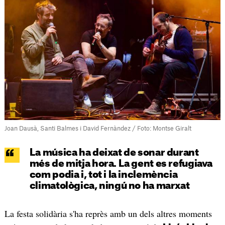
Joan Dausà, Santi Balmes i David Fernàndez / Foto: Montse Giralt
La música ha deixat de sonar durant
més de mitja hora. La gent es refugiava
com podia i, tot i la inclemència
climatològica, ningú no ha marxat
La festa solidària s'ha reprès amb un dels altres moments