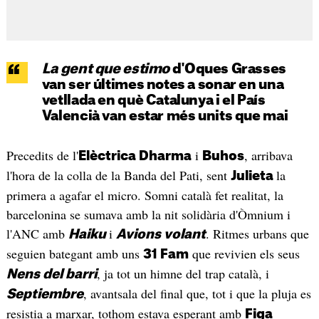
La gent que estimo
d'Oques Grasses
van ser últimes notes a sonar en una
vetllada en què Catalunya i el País
Valencià van estar més units que mai
Precedits de l'
i
, arribava
Elèctrica Dharma
Buhos
l'hora de la colla de la Banda del Pati, sent
la
Julieta
primera a agafar el micro. Somni català fet realitat, la
barcelonina se sumava amb la nit solidària d'Òmnium i
l'ANC amb
i
. Ritmes urbans que
Haiku
Avions volant
seguien bategant amb uns
que revivien els seus
31 Fam
, ja tot un himne del trap català, i
Nens del barri
, avantsala del final que, tot i que la pluja es
Septiembre
resistia a marxar, tothom estava esperant amb
Figa