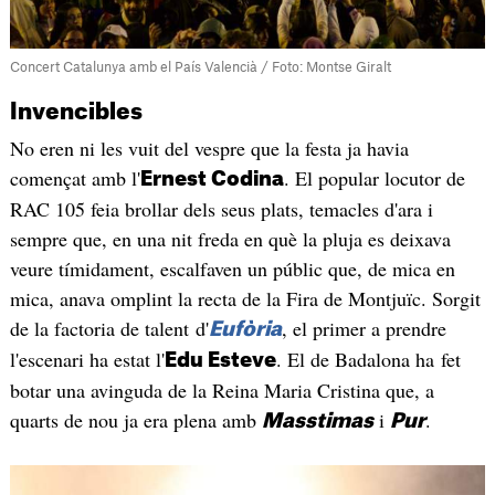
Concert Catalunya amb el País Valencià / Foto: Montse Giralt
Invencibles
No eren ni les vuit del vespre que la festa ja havia
començat amb l'
. El popular locutor de
Ernest Codina
RAC 105 feia brollar dels seus plats, temacles d'ara i
sempre que, en una nit freda en què la pluja es deixava
veure tímidament, escalfaven un públic que, de mica en
mica, anava omplint la recta de la Fira de Montjuïc. Sorgit
de la factoria de talent d'
, el primer a prendre
Eufòria
l'escenari ha estat l'
. El de Badalona ha fet
Edu Esteve
botar una avinguda de la Reina Maria Cristina que, a
quarts de nou ja era plena amb
i
.
Masstimas
Pur