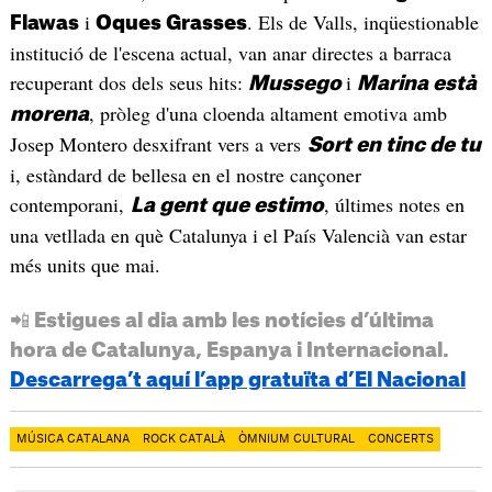
i
. Els de Valls, inqüestionable
Flawas
Oques Grasses
institució de l'escena actual, van anar directes a barraca
recuperant dos dels seus hits:
i
Mussego
Marina està
, pròleg d'una cloenda altament emotiva amb
morena
Josep Montero desxifrant vers a vers
Sort en tinc de tu
i, estàndard de bellesa en el nostre cançoner
contemporani,
, últimes notes en
La gent que estimo
una vetllada en què Catalunya i el País Valencià van estar
més units que mai.
📲 Estigues al dia amb les notícies d’última
hora de Catalunya, Espanya i Internacional.
Descarrega’t aquí l’app gratuïta d’El Nacional
MÚSICA CATALANA
ROCK CATALÀ
ÒMNIUM CULTURAL
CONCERTS