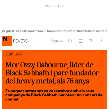
Segueix-nos a Discover
Joc El Nacional
Ultimàtum Itàlia
Marroc menors
OBITUARI
Mor Ozzy Osbourne, líder de
Black Sabbath i pare fundador
del heavy metal, als 76 anys
Fa poques setmanes es va retrobar amb els seus
companys de Black Sabbath per oferir un concert de
comiat