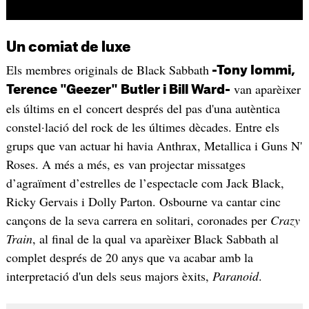
Un comiat de luxe
Els membres originals de Black Sabbath
-Tony Iommi,
van aparèixer
Terence "Geezer" Butler i Bill Ward-
els últims en el concert després del pas d'una autèntica
constel·lació del rock de les últimes dècades. Entre els
grups que van actuar hi havia Anthrax, Metallica i Guns N'
Roses. A més a més, es van projectar missatges
d’agraïment d’estrelles de l’espectacle com Jack Black,
Ricky Gervais i Dolly Parton. Osbourne va cantar cinc
cançons de la seva carrera en solitari, coronades per
Crazy
Train
, al final de la qual va aparèixer Black Sabbath al
complet després de 20 anys que va acabar amb la
interpretació d'un dels seus majors èxits,
Paranoid
.