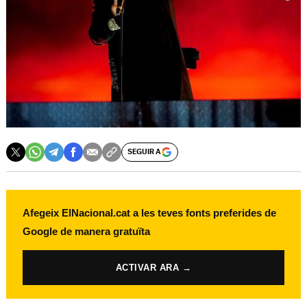
SEGUIR A
Afegeix ElNacional.cat a les teves fonts preferides de
Google de manera gratuïta
ACTIVAR ARA →