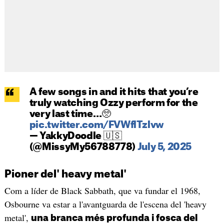
A few songs in and it hits that you’re
truly watching Ozzy perform for the
very last time…🥺
pic.twitter.com/FVWflTzlvw
— YakkyDoodle 🇺🇸
(@MissyMy56788778)
July 5, 2025
Pioner del' heavy metal'
Com a líder de Black Sabbath, que va fundar el 1968,
Osbourne va estar a l'avantguarda de l'escena del 'heavy
metal',
una branca més profunda i fosca del