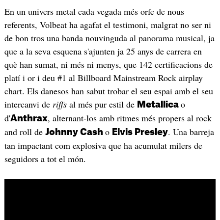
En un univers metal cada vegada més orfe de nous
referents, Volbeat ha agafat el testimoni, malgrat no ser ni
de bon tros una banda nouvinguda al panorama musical, ja
que a la seva esquena s'ajunten ja 25 anys de carrera en
què han sumat, ni més ni menys, que 142 certificacions de
platí i or i deu #1 al Billboard Mainstream Rock airplay
chart. Els danesos han sabut trobar el seu espai amb el seu
intercanvi de
riffs
al més pur estil de
o
Metallica
d'
, alternant-los amb ritmes més propers al rock
Anthrax
and roll de
o
. Una barreja
Johnny Cash
Elvis Presley
tan impactant com explosiva que ha acumulat milers de
seguidors a tot el món.