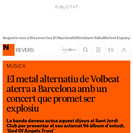
Segueix-nos a Discover
Joc El Nacional
Ultimàtum Itàlia
Meloni Espanya
MÚSICA
El metal alternatiu de Volbeat
aterra a Barcelona amb un
concert que promet ser
explosiu
La banda danesa actua aquest dijous al Sant Jordi
Club per presentar el seu aclamat 9è àlbum d'estudi,
'God Of Angels Trust'