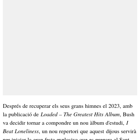
Després de recuperar els seus grans himnes el 2023, amb
la publicació de
Loaded – The Greatest Hits Album
, Bush
va decidir tornar a compondre un nou àlbum d'estudi,
I
Beat Loneliness
, un nou repertori que aquest dijous servirà
per iniciar la gran festa explosiva que es prepara al Sant