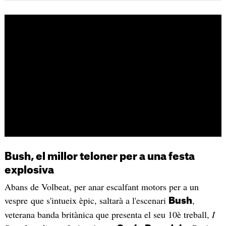
Bush, el millor teloner per a una festa
explosiva
Abans de Volbeat, per anar escalfant motors per a un
vespre que s'intueix èpic, saltarà a l'escenari
,
Bush
veterana banda britànica que presenta el seu 10è treball,
I