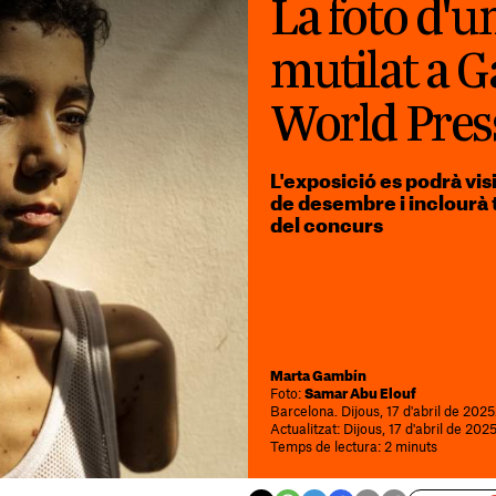
La foto d'u
mutilat a G
World Pres
L'exposició es podrà vis
de desembre i inclourà 
del concurs
Marta Gambín
Foto:
Samar Abu Elouf
Barcelona. Dijous, 17 d'abril de 2025
Actualitzat: Dijous, 17 d'abril de 2025
Temps de lectura: 2 minuts