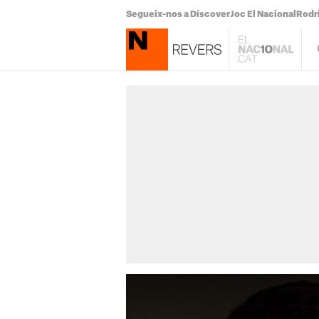
Segueix-nos a Discover
Joc El Nacional
Rodr