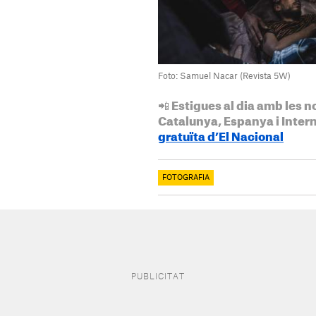
Foto: Samuel Nacar (Revista 5W)
📲 Estigues al dia amb les n
Catalunya, Espanya i Inter
gratuïta d’El Nacional
FOTOGRAFIA