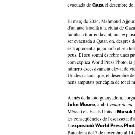
evacuada de
el desembre de 
Gaza
El març de 2024, Mahmoud Ajjour va
d'un atac israelià a la ciutat de Ga
família a tirar endavant, una explos
ser evacuada a Qatar, on, després d
està aprenent a jugar amb el seu telè
peus. El seu somni és rebre unes
pr
com explica World Press Photo, la 
número excessivament elevat de víct
Unides calcula que, el desembre d
nens amputats per càpita de tot el 
A més de la foto guanyadora, l'orga
, amb
Creuar de nit
,
John Moore
Mèxic i els Estats Units, i
Musuk 
les conseqüències de l'escassetat d'
L'
exposició
World Press Pho
Barcelona del 7 de novembre al 14 d