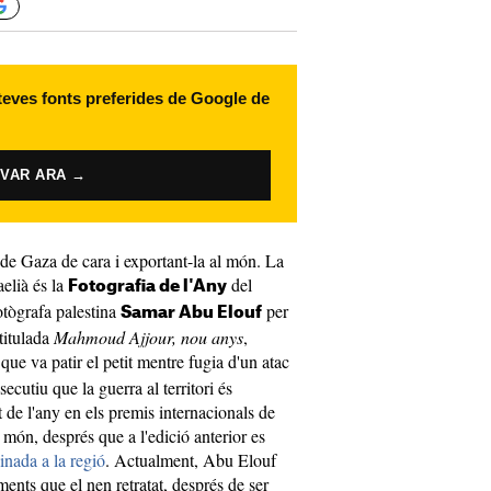
 teves fonts preferides de Google de
IVAR ARA →
 de Gaza de cara i exportant-la al món. La
aelià és la
del
Fotografia de l'Any
fotògrafa palestina
per
Samar Abu Elouf
 titulada
Mahmoud Ajjour, nou anys
,
que va patir el petit mentre fugia d'un atac
ecutiu que la guerra al territori és
t de l'any en els premis internacionals de
món, després que a l'edició anterior es
inada a la regió
. Actualment, Abu Elouf
ents que el nen retratat, després de ser