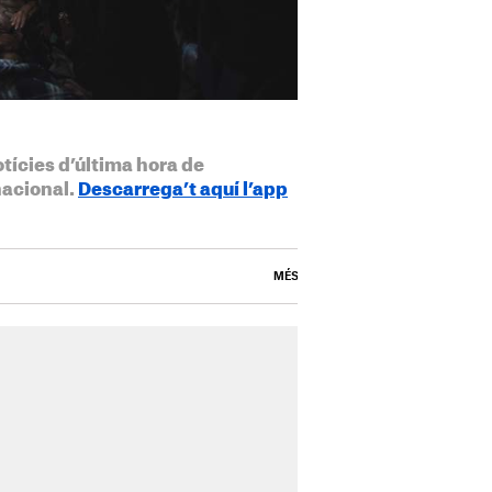
otícies d’última hora de
nacional.
Descarrega’t aquí l’app
MÉS