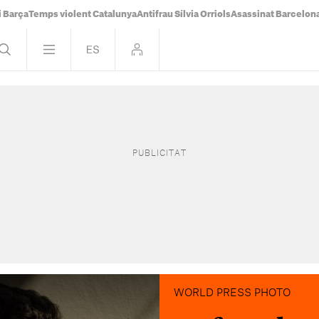
i Barça
Temps violent Catalunya
Antifrau Sílvia Orriols
Asassinat Barcelon
WORLD PRESS PHOTO