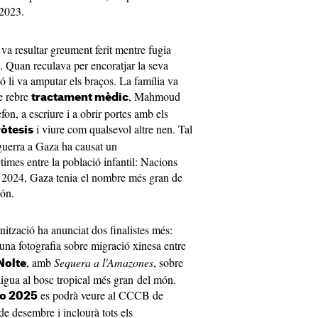
2023.
 resultar greument ferit mentre fugia
za. Quan reculava per encoratjar la seva
ió li va amputar els braços. La família va
e rebre
, Mahmoud
tractament mèdic
fon, a escriure i a obrir portes amb els
i viure com qualsevol altre nen. Tal
òtesis
guerra a Gaza ha causat un
imes entre la població infantil: Nacions
e 2024, Gaza tenia el nombre més gran de
món.
nització ha anunciat dos finalistes més:
 una fotografia sobre migració xinesa entre
, amb
Sequera a l'Amazones
, sobre
Nolte
aigua al bosc tropical més gran del món.
es podrà veure al CCCB de
to 2025
e desembre i inclourà tots els