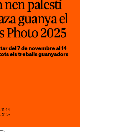
n nen palestí
aza guanya el
s Photo 2025
itar del 7 de novembre al 14
tots els treballs guanyadors
. 11:44
. 21:57