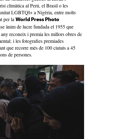
risi climàtica al Perú, el Brasil o les
omunitat LGBTQI+ a Nigèria, entre molts
at per la
World Press Photo
nse ànim de lucre fundada el 1955 que
any reconeix i premia les millors obres de
ental; i les fotografies premiades
rant que recorre més de 100 ciutats a 45
lions de persones.