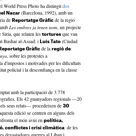
el World Press Photo ha distingit
dos
(Barcelona, 1992), amb un
el Nacar
ria de
de la regió
Reportatge Gràfic
, amb
Les ombres ja tenen nom
, un projecte
 Síria, que relaten les
que van
tortures
ent Bashar al-Assad; i
(Ciudad
Luis Tato
de la
Reportatge Gràfic
regió de
enya
, sobre les protestes a
d'impostos i motivades per les dificultats
tat policial i la desconfiança en la classe
mptat amb la participació de 3.778
otografies. Els 42 guanyadors regionals —20
r els seus relats— procedeixen de
30
aquesta edició se centren en alguns dels
enfronta el món avui en
política,
: de les
 conflictes i crisi climàtica
les devastadores guerres al Líban i