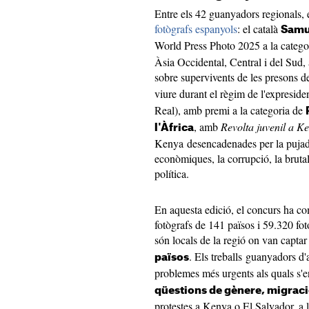
Entre els 42 guanyadors regionals, 
fotògrafs espanyols
: el català
Samu
World Press Photo 2025 a la catego
Àsia Occidental, Central i del Sud
sobre supervivents de les presons de
viure durant el règim de l'expresid
Real), amb premi a la categoria de
, amb
Revolta juvenil a K
l'Àfrica
Kenya desencadenades per la pujada 
econòmiques, la corrupció, la brutali
política.
En aquesta edició, el concurs ha co
fotògrafs de 141 països i 59.320 f
són locals de la regió on van capta
. Els treballs guanyadors d'
països
problemes més urgents als quals s'
qüestions de gènere, migració,
protestes a Kenya o El Salvador, a 