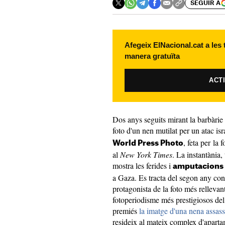
SEGUIR A
Afegeix ElNacional.cat a les
manera gratuïta
ACT
Dos anys seguits mirant la barbàrie
foto d'un nen mutilat per un atac isr
, feta per la 
World Press Photo
al
New York Times
. La instantània,
mostra les ferides i
amputacions
a Gaza. Es tracta del segon any cons
protagonista de la foto més rellevan
fotoperiodisme més prestigiosos del 
premiés
la imatge d'una nena assass
resideix al mateix complex d'apartam