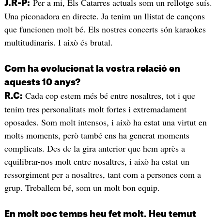
Per a mi, Els Catarres actuals som un rellotge suís.
J.R-P:
Una piconadora en directe. Ja tenim un llistat de cançons
que funcionen molt bé. Els nostres concerts són karaokes
multitudinaris. I això és brutal.
Com ha evolucionat la vostra relació en
aquests 10 anys?
Cada cop estem més bé entre nosaltres, tot i que
R.C:
tenim tres personalitats molt fortes i extremadament
oposades. Som molt intensos, i això ha estat una virtut en
molts moments, però també ens ha generat moments
complicats. Des de la gira anterior que hem après a
equilibrar-nos molt entre nosaltres, i això ha estat un
ressorgiment per a nosaltres, tant com a persones com a
grup. Treballem bé, som un molt bon equip.
En molt poc temps heu fet molt. Heu temut