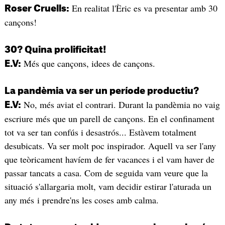
En realitat l'Èric es va presentar amb 30
Roser Cruells:
cançons!
30? Quina prolificitat!
Més que cançons, idees de cançons.
E.V:
La pandèmia va ser un període productiu?
No, més aviat el contrari. Durant la pandèmia no vaig
E.V:
escriure més que un parell de cançons. En el confinament
tot va ser tan confús i desastrós... Estàvem totalment
desubicats. Va ser molt poc inspirador. Aquell va ser l'any
que teòricament havíem de fer vacances i el vam haver de
passar tancats a casa. Com de seguida vam veure que la
situació s'allargaria molt, vam decidir estirar l'aturada un
any més i prendre'ns les coses amb calma.