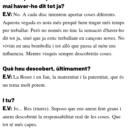
mai haver-ho dit tot ja?
No. A cada disc intentem aportar coses diferents.
E.V:
Aquesta vegada es nota més perquè hem tingut més temps
per treballar. Però no només no tinc la sensació d'haver-ho
dit tot ja, sinó que ja estic treballant en cançons noves. No
vivim en una bombolla i tot allò que passa al món ens
influencia. Mentre visquis sempre descobriràs coses.
Què heu descobert, últimament?
La Roser i en Jan, la maternitat i la paternitat, que és
E.V:
un tema molt potent.
I tu?
Jo... Res (riures). Suposo que ens anem fent grans i
E.V:
anem descobrint la responsabilitat real de les coses. Que
tot té més capes.