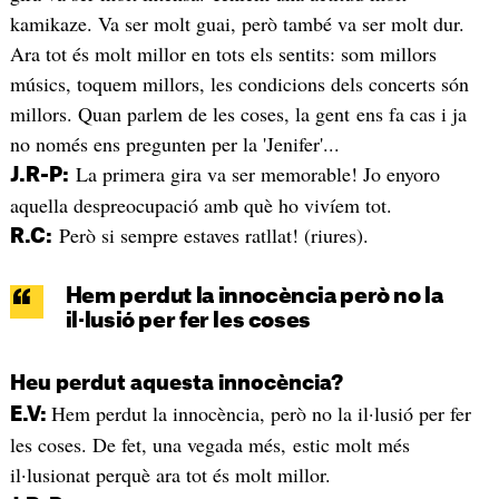
kamikaze. Va ser molt guai, però també va ser molt dur.
Ara tot és molt millor en tots els sentits: som millors
músics, toquem millors, les condicions dels concerts són
millors. Quan parlem de les coses, la gent ens fa cas i ja
no només ens pregunten per la 'Jenifer'...
La primera gira va ser memorable! Jo enyoro
J.R-P:
aquella despreocupació amb què ho vivíem tot.
Però si sempre estaves ratllat! (riures).
R.C:
Hem perdut la innocència però no la
il·lusió per fer les coses
Heu perdut aquesta innocència?
Hem perdut la innocència, però no la il·lusió per fer
E.V:
les coses. De fet, una vegada més, estic molt més
il·lusionat perquè ara tot és molt millor.