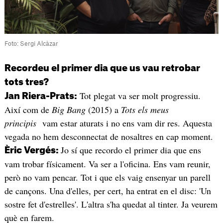
Foto: Sergi Alcàzar
Recordeu el primer dia que us vau retrobar
tots tres?
Tot plegat va ser molt progressiu.
Jan Riera-Prats:
Així com de
Big Bang
(2015) a
Tots els meus
principis
vam estar aturats i no ens vam dir res. Aquesta
vegada no hem desconnectat de nosaltres en cap moment.
Jo sí que recordo el primer dia que ens
Èric Vergés:
vam trobar físicament. Va ser a l'oficina. Ens vam reunir,
però no vam pencar. Tot i que els vaig ensenyar un parell
de cançons. Una d'elles, per cert, ha entrat en el disc: 'Un
sostre fet d'estrelles'. L'altra s'ha quedat al tinter. Ja veurem
què en farem.