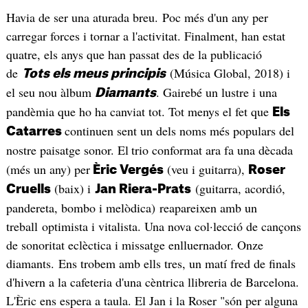
Havia de ser una aturada breu. Poc més d'un any per
carregar forces i tornar a l'activitat. Finalment, han estat
quatre, els anys que han passat des de la publicació
de
(Música Global, 2018) i
Tots els meus principis
el seu nou àlbum
. Gairebé un lustre i una
Diamants
pandèmia que ho ha canviat tot. Tot menys el fet que
Els
continuen sent un dels noms més populars del
Catarres
nostre paisatge sonor. El
trio conformat ara fa una dècada
(més un any) per
(veu i guitarra),
Èric Vergés
Roser
(baix) i
(guitarra, acordió,
Cruells
Jan Riera-Prats
pandereta, bombo i melòdica) reapareixen amb un
treball optimista i vitalista. Una nova col·lecció de cançons
de sonoritat eclèctica i missatge enlluernador. Onze
diamants. Ens trobem amb ells tres, un matí fred de finals
d'hivern a la cafeteria d'una cèntrica llibreria de Barcelona.
L'Èric ens espera a taula. El Jan i la Roser "són per alguna