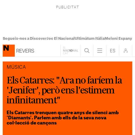
Segueix-nos a Discover
Joc El Nacional
Ultimàtum Itàlia
Meloni Espanya
MÚSICA
Els Catarres: "Ara no faríem la
'Jenifer', però ens l'estimem
infinitament"
Els Catarres trenquen quatre anys de silenci amb
'Diamants'. Parlem amb ells de la seva nova
col·lecció de cançons