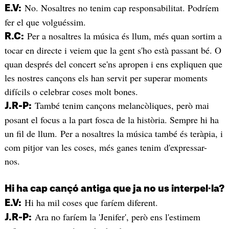
No. Nosaltres no tenim cap responsabilitat. Podríem
E.V:
fer el que volguéssim.
Per a nosaltres la música és llum, més quan sortim a
R.C:
tocar en directe i veiem que la gent s'ho està passant bé. O
quan després del concert se'ns apropen i ens expliquen que
les nostres cançons els han servit per superar moments
difícils o celebrar coses molt bones.
També tenim cançons melancòliques, però mai
J.R-P:
posant el focus a la part fosca de la història. Sempre hi ha
un fil de llum. Per a nosaltres la música també és teràpia, i
com pitjor van les coses, més ganes tenim d'expressar-
nos.
Hi ha cap cançó antiga que ja no us interpel·la?
Hi ha mil coses que faríem diferent.
E.V:
Ara no faríem la 'Jenifer', però ens l'estimem
J.R-P: