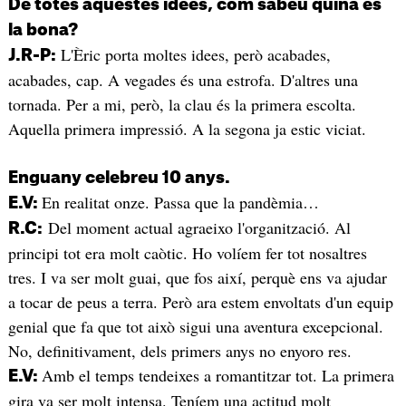
De totes aquestes idees, com sabeu quina és
la bona?
L'Èric porta moltes idees, però acabades,
J.R-P:
acabades, cap. A vegades és una estrofa. D'altres una
tornada. Per a mi, però, la clau és la primera escolta.
Aquella primera impressió. A la segona ja estic viciat.
Enguany celebreu 10 anys.
En realitat onze. Passa que la pandèmia…
E.V:
Del moment actual agraeixo l'organització. Al
R.C:
principi tot era molt caòtic. Ho volíem fer tot nosaltres
tres. I va ser molt guai, que fos així, perquè ens va ajudar
a tocar de peus a terra. Però ara estem envoltats d'un equip
genial que fa que tot això sigui una aventura excepcional.
No, definitivament, dels primers anys no enyoro res.
Amb el temps tendeixes a romantitzar tot. La primera
E.V:
gira va ser molt intensa. Teníem una actitud molt