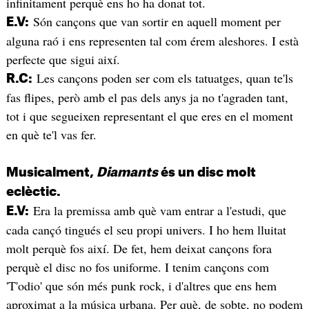
infinitament perquè ens ho ha donat tot.
Són cançons que van sortir en aquell moment per
E.V:
alguna raó i ens representen tal com érem aleshores. I està
perfecte que sigui així.
Les cançons poden ser com els tatuatges, quan te'ls
R.C:
fas flipes, però amb el pas dels anys ja no t'agraden tant,
tot i que segueixen representant el que eres en el moment
en què te'l vas fer.
Musicalment,
Diamants
és un disc molt
eclèctic.
Era la premissa amb què vam entrar a l'estudi, que
E.V:
cada cançó tingués el seu propi univers. I ho hem lluitat
molt perquè fos així. De fet, hem deixat cançons fora
perquè el disc no fos uniforme. I tenim cançons com
'T'odio' que són més punk rock, i d'altres que ens hem
aproximat a la música urbana. Per què, de sobte, no podem