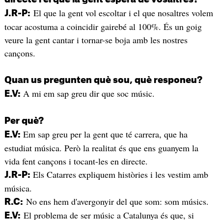
El que la gent vol escoltar i el que nosaltres volem
J.R-P:
tocar acostuma a coincidir gairebé al 100%. És un goig
veure la gent cantar i tornar-se boja amb les nostres
cançons.
Quan us pregunten què sou, què responeu?
A mi em sap greu dir que soc músic.
E.V:
Per què?
Em sap greu per la gent que té carrera, que ha
E.V:
estudiat música. Però la realitat és que ens guanyem la
vida fent cançons i tocant-les en directe.
Els Catarres expliquem històries i les vestim amb
J.R-P:
música.
No ens hem d'avergonyir del que som: som músics.
R.C:
El problema de ser músic a Catalunya és que, si
E.V: