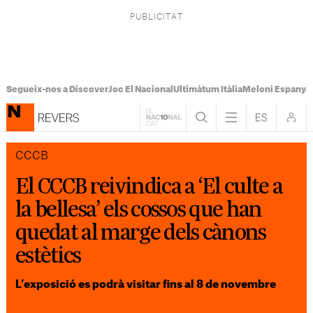
Segueix-nos a Discover
Joc El Nacional
Ultimàtum Itàlia
Meloni Espanya
CCCB
El CCCB reivindica a ‘El culte a
la bellesa’ els cossos que han
quedat al marge dels cànons
estètics
L’exposició es podrà visitar fins al 8 de novembre