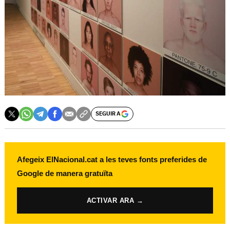
SEGUIR A
Afegeix ElNacional.cat a les teves fonts preferides de
Google de manera gratuïta
ACTIVAR ARA →