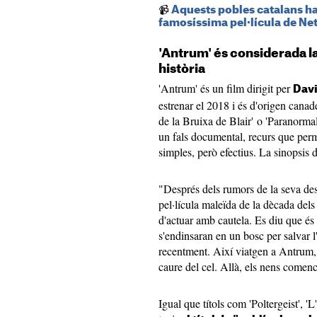
📹
Aquests pobles catalans ha
famosíssima pel·lícula de Net
'Antrum' és considerada la 
història
'Antrum' és un film dirigit per
Davi
estrenar el 2018 i és d'origen canad
de la Bruixa de Blair' o 'Paranormal
un fals documental, recurs que perm
simples, però efectius. La sinopsis d
"Després dels rumors de la seva de
pel·lícula maleïda de la dècada dels
d'actuar amb cautela. Es diu que és 
s'endinsaran en un bosc per salvar l
recentment. Així viatgen a Antrum, 
caure del cel. Allà, els nens comenc
Igual que títols com 'Poltergeist', 'L