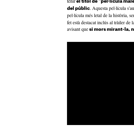
tenir
el títol de "pel·lícula mal
. Aquesta pel·lícula s'
del públic
pel·lícula més letal de la història, s
fet està destacat inclús al tràiler de
avisant que
si mors mirant-la, n