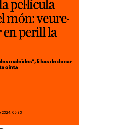
a pel·lícula
el món: veure-
 en perill la
ules maleïdes", li has de donar
ta cinta
e 2024. 05:30