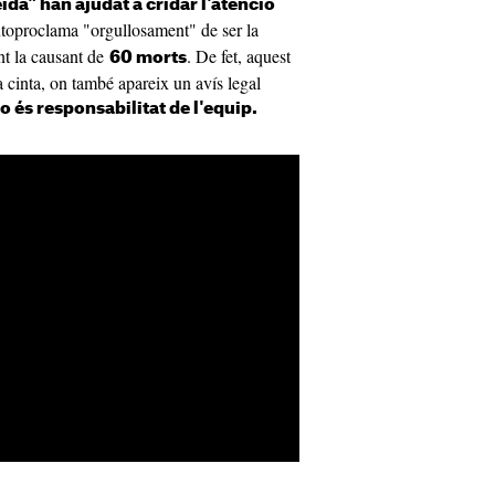
eïda" han ajudat a cridar l'atenció
autoproclama "orgullosament" de ser la
ent la causant de
. De fet, aquest
60 morts
 la cinta, on també apareix un avís legal
o és responsabilitat de l'equip.