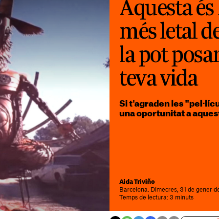
Aquesta és l
més letal d
la pot posar
teva vida
Si t'agraden les "pel·líc
una oportunitat a aques
Aida Triviño
Barcelona. Dimecres, 31 de gener d
Temps de lectura: 3 minuts