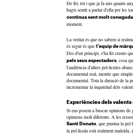
De fet, tot i que ja fa uns quants an
hagis sentit a parlar d'ella per les x
continua sent molt coneguda
moment.
La veritat és que no sabem si realme
és segur és que
l'equip de màrqu
Des d'un principi, s'ha fet creure qu
, cosa q
pels seus espectadors
l'audiència d'altres pel·lícules abans
documental real, mentre que simple
documental. Tota la duració de la pe
incrementar la inquietud dels valents
Experiències dels valents 
Si ens posem a buscar opinions de 
opinions molt diferents. A les ress
, que puntua la pel·
Santi Donato
la pel·lícula està realment maleïda,