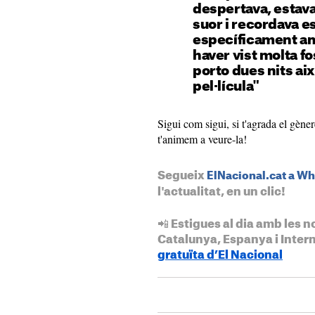
despertava, estav
suor i recordava e
específicament am
haver vist molta f
porto dues nits aix
pel·lícula"
Sigui com sigui, si t'agrada el gèner
t'animem a veure-la!
Segueix
ElNacional.cat a W
l'actualitat, en un clic!
📲 Estigues al dia amb les n
Catalunya, Espanya i Inter
gratuïta d’El Nacional