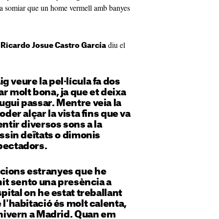
a va somiar que un home vermell amb banyes
e
diu el
Ricardo Josue Castro García
 veure la pel·lícula fa dos
ar molt bona, ja que et deixa
ugui passar. Mentre veia la
oder alçar la vista fins que va
entir diversos sons a la
ossin deïtats o dimonis
pectadors.
cions estranyes que he
 nit sento una presència a
spital on he estat treballant
 l'habitació és molt calenta,
l'hivern a Madrid. Quan em