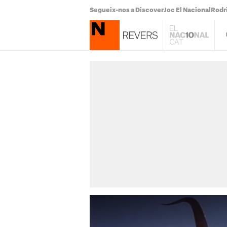
Segueix-nos a Discover
Joc El Nacional
Rodr