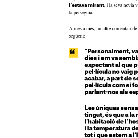
, i la seva novi
l'estava mirant
la perseguia.
A més a més, un altre comentari d
següent:
"Personalment, vaig
dies i em va sembl
expectant al que p
pel·lícula no vaig p
acabar, a part de s
pel·lícula com si f
parlant-nos als es
Les úniques sensa
tingut, és que a la
l'habitació de l'ho
i la temperatura de
tot i que estem a 