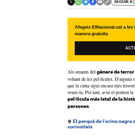
SEGUIR A
Afegeix ElNacional.cat a les
manera gratuïta
ACT
Als amants del
gènere de terror
voltant de les pel·lícules. D'alguna 
que la cinta sigui encara més terror
veure-la. Per tant, avui et portem l
pel·lícula més letal de la hist
.
persones
🍿
El perquè de l'orina negra a
curiositats