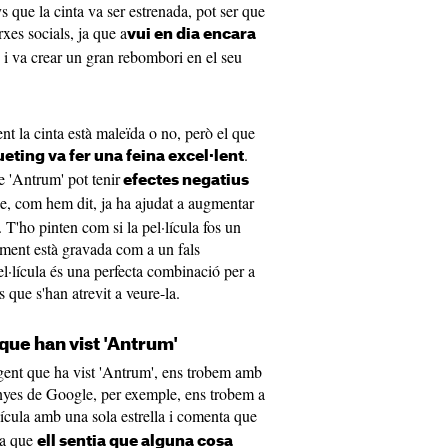
ys que la cinta va ser estrenada, pot ser que
arxes socials, ja que a
vui en dia encara
i va crear un gran rebombori en el seu
nt la cinta està maleïda o no, però el que
.
eting va fer una feina excel·lent
e 'Antrum' pot tenir
efectes negatius
ue, com hem dit, ja ha ajudat a augmentar
. T'ho pinten com si la pel·lícula fos un
ment està gravada com a un fals
l·lícula és una perfecta combinació per a
 que s'han atrevit a veure-la.
que han vist 'Antrum'
gent que ha vist 'Antrum', ens trobem amb
enyes de Google, per exemple, ens trobem a
lícula amb una sola estrella i comenta que
 ja que
ell sentia que alguna cosa