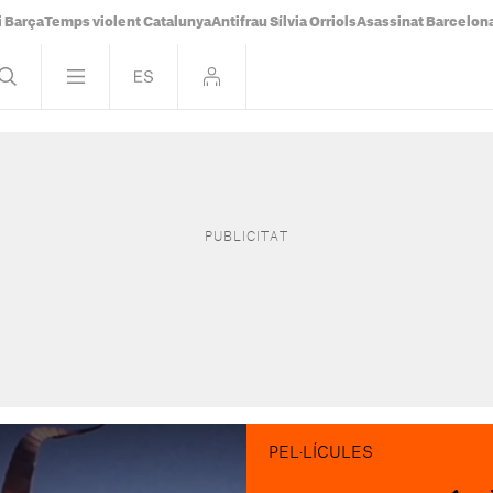
i Barça
Temps violent Catalunya
Antifrau Sílvia Orriols
Asassinat Barcelon
PEL·LÍCULES