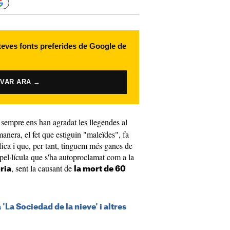
 teves fonts preferides de Google de
IVAR ARA →
sempre ens han agradat les llegendes al
manera, el fet que estiguin "maleïdes", fa
ífica i que, per tant, tinguem més ganes de
a pel·lícula que s'ha autoproclamat com a la
, sent la causant de
òria
la mort de 60
 'La Sociedad de la nieve' i altres