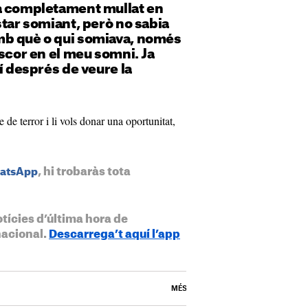
a completament mullat en
star somiant, però no sabia
b què o qui somiava, només
oscor en el meu somni. Ja
í després de veure la
e de terror i li vols donar una oportunitat,
, hi trobaràs tota
hatsApp
otícies d’última hora de
nacional.
Descarrega’t aquí l’app
MÉS