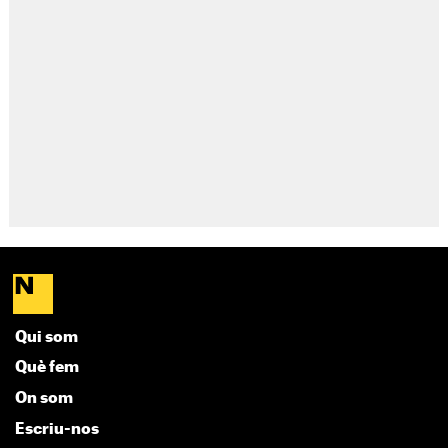
Qui som
Què fem
On som
Escriu-nos