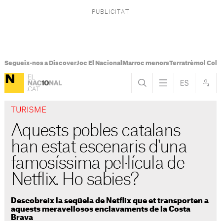
Segueix-nos a Discover
Joc El Nacional
Marroc menors
Terratrèmol Col
TURISME
Aquests pobles catalans
han estat escenaris d'una
famosíssima pel·lícula de
Netflix. Ho sabies?
Descobreix la seqüela de Netflix que et transporten a
aquests meravellosos enclavaments de la Costa
Brava