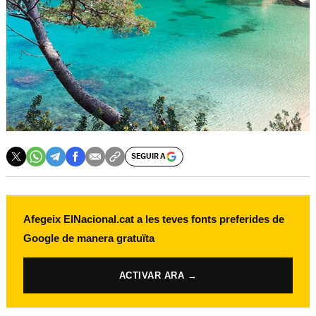
SEGUIR A
Afegeix ElNacional.cat a les teves fonts preferides de
Google de manera gratuïta
ACTIVAR ARA →