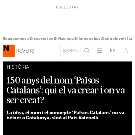
Segueix-nos a Discover
Joc El Nacional
Ulleres eclipsi
Controls vols Itàli
HISTÒRIA
150 anys del nom ‘Països
Catalans’: qui el va crear i on va
ser creat?
La idea, el nom i el concepte ‘Països Catalans’ no va
néixer a Catalunya, sinó al País Valencià