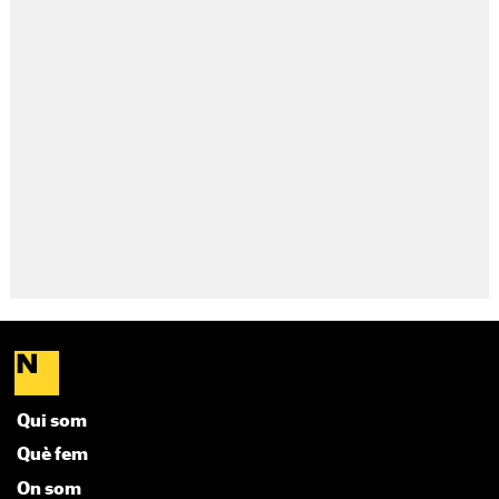
Qui som
Què fem
On som