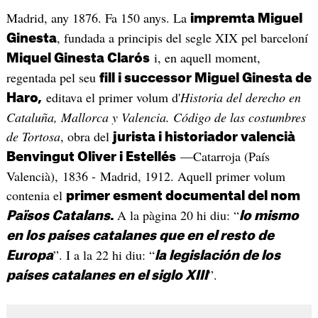
Madrid, any 1876. Fa 150 anys. La
impremta Miguel
, fundada a principis del segle XIX pel barceloní
Ginesta
i, en aquell moment,
Miquel Ginesta Clarós
regentada pel seu
fill i successor Miguel Ginesta de
editava el primer volum d'
Historia del derecho en
Haro,
Cataluña, Mallorca y Valencia. Código de las costumbres
de Tortosa
, obra del
jurista i historiador valencià
—Catarroja (País
Benvingut Oliver i Estellés
Valencià), 1836 - Madrid, 1912. Aquell primer volum
contenia el
primer esment documental del nom
A la pàgina 20 hi diu: “
Països Catalans
.
lo mismo
en los países catalanes que en el resto de
”. I a la 22 hi diu: “
Europa
la legislación de los
”.
países catalanes en el siglo XIII