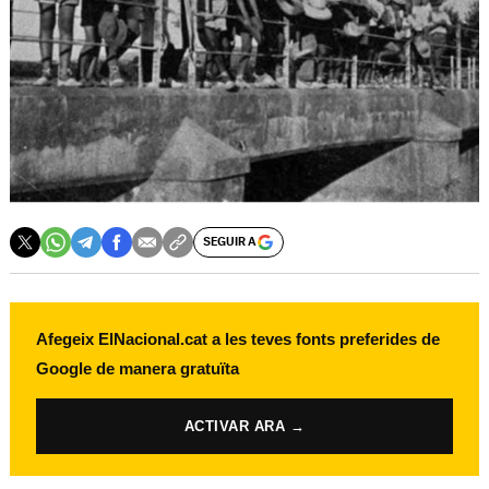
SEGUIR A
Afegeix ElNacional.cat a les teves fonts preferides de
Google de manera gratuïta
ACTIVAR ARA →