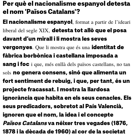
Per què el nacionalisme espanyol detesta
el nom 'Països Catalans'?
, format a partir de l’ideari
El nacionalisme espanyol
liberal del segle XIX,
detesta tot allò que el posa
davant d’un mirall i li mostra les seves
. Que li mostra que és una
vergonyes
identitat de
fàbrica borbònica i castellana imposada a
i que, més enllà dels països castellans, no tan
sang i foc
sols
no genera consens, sinó que alimenta un
fort sentiment de rebuig, i que, per tant, és un
projecte fracassat. I mostra la llardosa
ignorància que habita en els seus cenacles. Els
seus predicadors, sobretot al País Valencià,
ignoren que el nom, la idea i el concepte
Països Catalans
va néixer tres vegades (1876,
1878 i la dècada de 1960) al cor de la societat