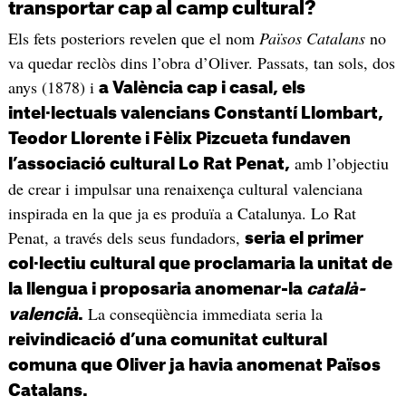
transportar cap al camp cultural?
Els fets posteriors revelen que el nom
Països Catalans
no
va quedar reclòs dins l’obra d’Oliver. Passats, tan sols, dos
anys (1878) i
a València cap i casal, els
intel·lectuals valencians Constantí Llombart,
Teodor Llorente i Fèlix Pizcueta fundaven
amb l’objectiu
l’associació cultural Lo Rat Penat,
de crear i impulsar una renaixença cultural valenciana
inspirada en la que ja es produïa a Catalunya. Lo Rat
Penat, a través dels seus fundadors,
seria el primer
col·lectiu cultural que proclamaria la unitat de
la llengua i proposaria anomenar-la
català-
La conseqüència immediata seria la
valencià
.
reivindicació d’una comunitat cultural
comuna que Oliver ja havia anomenat Països
Catalans.