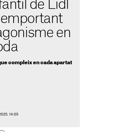
fantil de Lidl
à emportant
tagonisme en
oda
 que compleix en cada apartat
2025. 14:05