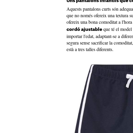
Uns pantalons infantils que c
Aquests pantalons curts són adequat
que no només ofereix una textura su
ofereix una bona comoditat a l'hora
que té el model 
cordó ajustable
importar l'edat, adaptant-se a difere
segura sense sacrificar la comoditat
està a tres talles diferents.