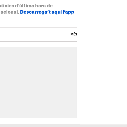
otícies d’última hora de
nacional.
Descarrega’t aquí l’app
MÉS