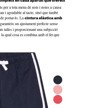
ompleix en cada apartat que ofereix
s per a tota mena de nois i noies a causa
au i agradable al tacte, sinó que també
 de portar-lo. La
cintura elàstica amb
garanteix un ajustament perfecte sense
nts talles i proporcionant una subjecció
, la qual cosa es combina amb el fet que