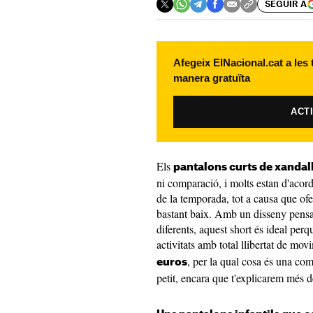
SEGUIR A
Afegeix ElNacional.cat a les
manera gratuïta
ACT
Els
pantalons curts de xandall
ni comparació, i molts estan d'acor
de la temporada, tot a causa que ofe
bastant baix. Amb un disseny pensat 
diferents, aquest short és ideal perq
activitats amb total llibertat de m
, per la qual cosa és una com
euros
petit, encara que t'explicarem més de