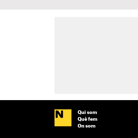
Qui som
Què fem
On som