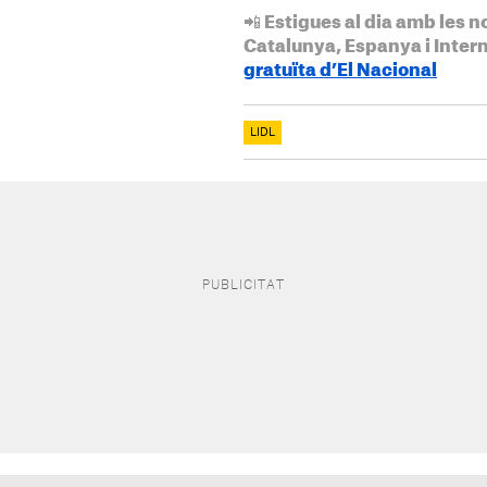
📲 Estigues al dia amb les n
Catalunya, Espanya i Inter
gratuïta d’El Nacional
LIDL