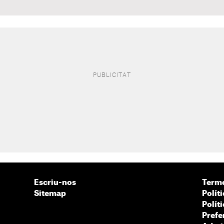
Escriu-nos
Terme
Sitemap
Políti
Polít
Prefe