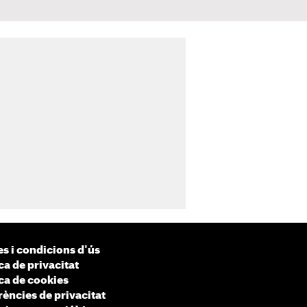
s i condicions d'ús
ca de privacitat
ica de cookies
rències de privacitat