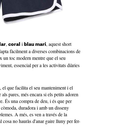
,
i
, aquest short
lar
coral
blau marí
adapta fàcilment a diverses combinacions de
x un toc modern mentre que el seu
iment, essencial per a les activitats diàries
 el que facilita el seu manteniment i el
 als pares, més encara si els petits adoren
liure. És una compra de deu, i és que per
 còmoda, duradora i amb un disseny
oblemes. A més, es ven a través de la
al cosa no hauràs d'anar gaire lluny per fer-