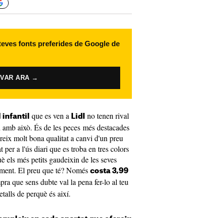
 teves fonts preferides de Google de
IVAR ARA →
que es ven a
no tenen rival
 infantil
Lidl
d amb això. És de les peces més destacades
reix molt bona qualitat a canvi d'un preu
per a l'ús diari que es troba en tres colors
uè els més petits gaudeixin de les seves
oviment. El preu que té? Només
costa 3,99
pra que sens dubte val la pena fer-lo al teu
talls de perquè és així.