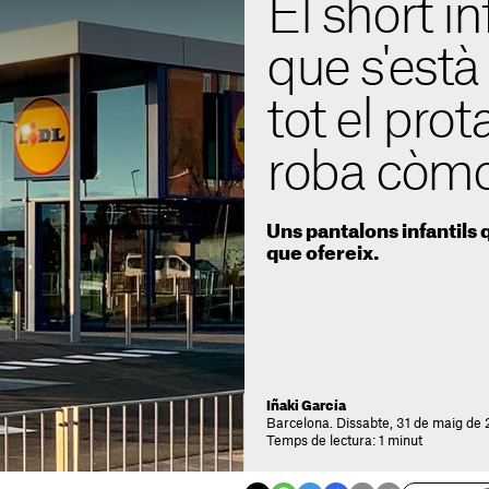
El short in
que s'est
tot el pro
roba còm
Uns pantalons infantils
que ofereix.
Iñaki García
Barcelona. Dissabte, 31 de maig de 
Temps de lectura: 1 minut