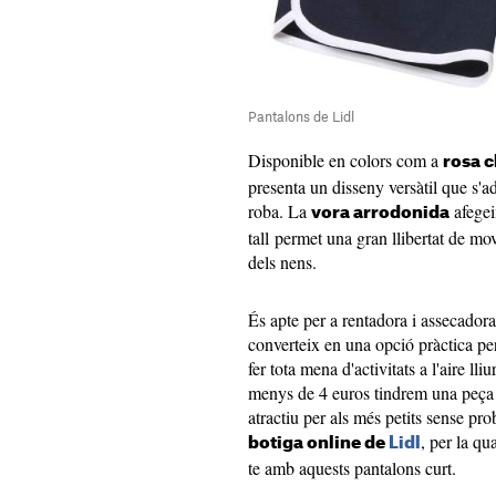
Pantalons de Lidl
Disponible en colors com a
rosa c
presenta un disseny versàtil que s'
roba. La
afegei
vora arrodonida
tall permet una gran llibertat de mov
dels nens.
És apte per a rentadora i assecadora,
converteix en una opció pràctica per
fer tota mena d'activitats a l'aire l
menys de 4 euros tindrem una peça
atractiu per als més petits sense pr
, per la qu
botiga online de
Lidl
te amb aquests pantalons curt.