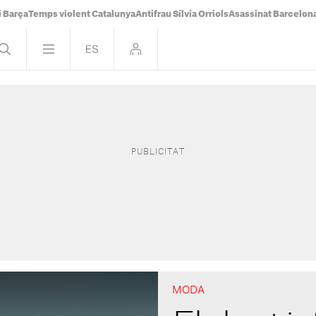
i Barça
Temps violent Catalunya
Antifrau Sílvia Orriols
Asassinat Barcelon
MODA