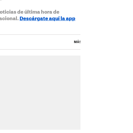
oticias de última hora de
acional.
Descárgate aquí la app
MÁS