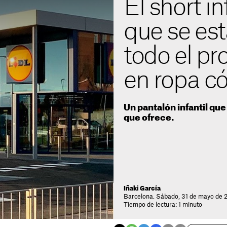
El short in
que se est
todo el p
en ropa 
Un pantalón infantil qu
que ofrece.
Iñaki García
Barcelona. Sábado, 31 de mayo de 2
Tiempo de lectura: 1 minuto