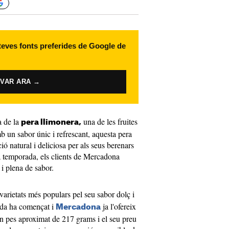
 teves fonts preferides de Google de
IVAR ARA →
a de la
una de les fruites
pera llimonera,
 un sabor únic i refrescant, aquesta pera
ió natural i deliciosa per als seus berenars
va temporada, els clients de Mercadona
 i plena de sabor.
 varietats més populars pel seu sabor dolç i
ada ha començat i
ja l'ofereix
Mercadona
un pes aproximat de 217 grams i el seu preu