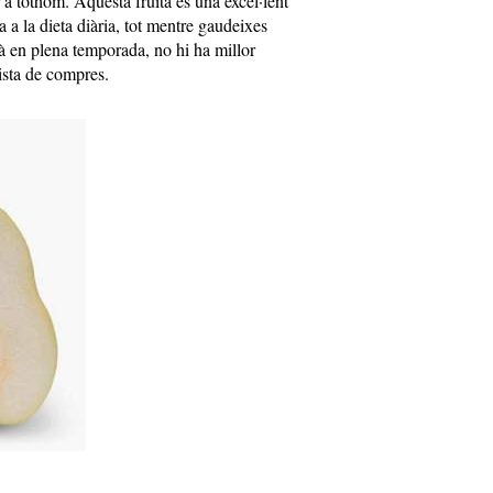
 a tothom. Aquesta fruita és una excel·lent
a a la dieta diària, tot mentre gaudeixes
à en plena temporada, no hi ha millor
ista de compres.