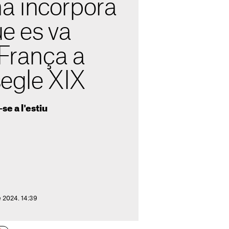
a incorpora
ue es va
 França a
segle XIX
se a l'estiu
e 2024. 14:39