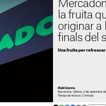
Mercadon
la fruita q
originar a
finals del 
Una fruita per refrescar-
Iñaki García
Barcelona. Dilluns, 2 de setembre d
Temps de lectura: 2 minuts