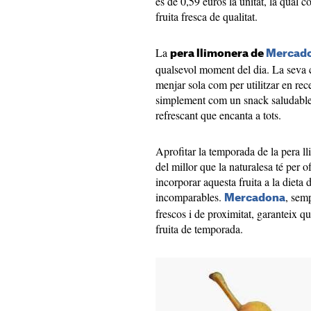
és de 0,59 euros la unitat, la qual 
fruita fresca de qualitat.
La
pera llimonera de
Mercad
qualsevol moment del dia. La seva ca
menjar sola com per utilitzar en rec
simplement com un snack saludable,
refrescant que encanta a tots.
Aprofitar la temporada de la pera l
del millor que la naturalesa té per 
incorporar aquesta fruita a la dieta d
incomparables.
, sem
Mercadona
frescos i de proximitat, garanteix qu
fruita de temporada.