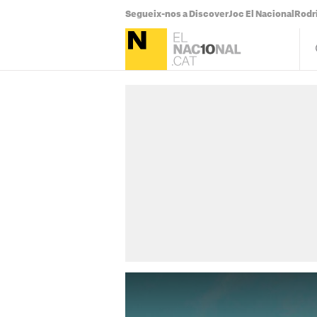
Segueix-nos a Discover
Joc El Nacional
Rodr