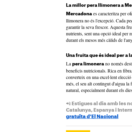
La millor pera llimonera a M
es caracteritza per ofe
Mercadona
llimonera no és l'excepció. Cada p
garantir la seva frescor. Aquesta frui
nutrients, sent una opció ideal per 
durant els mesos més càlids de l'any
Una fruita que és ideal per a l
La
no només desta
pera limonera
beneficis nutricionals. Rica en fibra,
converteix en una excel·lent elecció
més, el seu alt contingut d'aigua la 
natural, especialment durant els die
📲 Estigues al dia amb les n
Catalunya, Espanya i Inter
gratuïta d’El Nacional