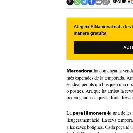
SEGUIR A
Afegeix ElNacional.cat a les
manera gratuïta
ACT
ha començat la vend
Mercadona
més esperades de la temporada. Amb
és ideal per als qui busquen una opc
o postres. Ara que ha arribat la se
poden gaudir d'aquesta fruita fresca
La
s una de les
pera llimonera é
lleugerament àcid. La seva tempor
a les seves botigues. Cada peça té 