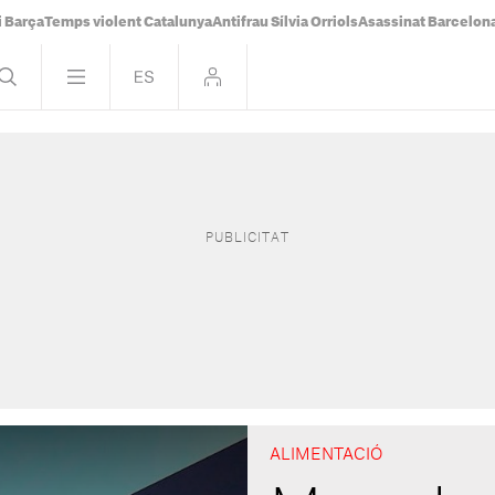
i Barça
Temps violent Catalunya
Antifrau Sílvia Orriols
Asassinat Barcelon
ALIMENTACIÓ