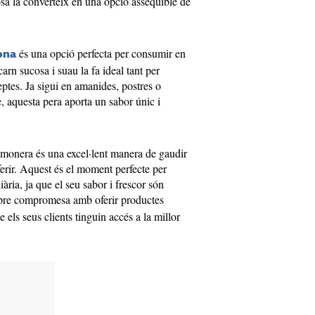
cosa la converteix en una opció assequible de
és una opció perfecta per consumir en
ona
rn sucosa i suau la fa ideal tant per
eptes. Ja sigui en amanides, postres o
 aquesta pera aporta un sabor únic i
limonera és una excel·lent manera de gaudir
oferir. Aquest és el moment perfecte per
iària, ja que el seu sabor i frescor són
pre compromesa amb oferir productes
e els seus clients tinguin accés a la millor