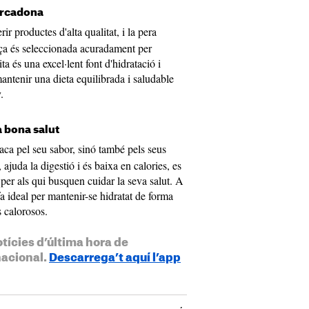
ercadona
rir productes d'alta qualitat, i la pera
eça és seleccionada acuradament per
ta és una excel·lent font d'hidratació i
mantenir una dieta equilibrada i saludable
.
a bona salut
ca pel seu sabor, sinó també pels seus
 ajuda la digestió i és baixa en calories, es
 per als qui busquen cuidar la seva salut. A
fa ideal per mantenir-se hidratat de forma
s calorosos.
otícies d’última hora de
nacional.
Descarrega’t aquí l’app