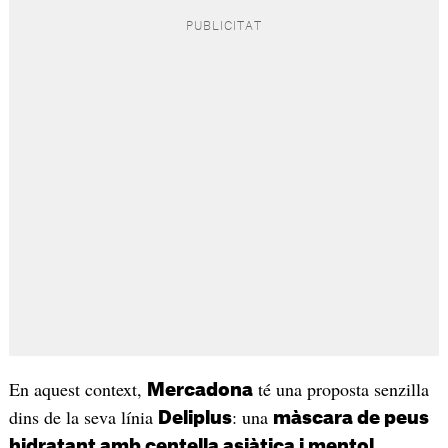
En aquest context,
té una proposta senzilla
Mercadona
dins de la seva línia
: una
Deliplus
màscara de peus
,
hidratant amb centella asiàtica i mentol