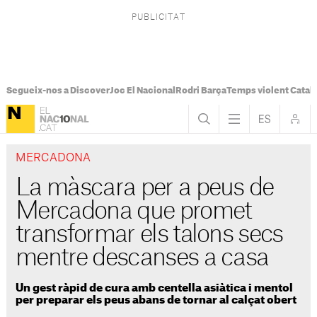
Segueix-nos a Discover
Joc El Nacional
Rodri Barça
Temps violent Catal
MERCADONA
La màscara per a peus de
Mercadona que promet
transformar els talons secs
mentre descanses a casa
Un gest ràpid de cura amb centella asiàtica i mentol
per preparar els peus abans de tornar al calçat obert