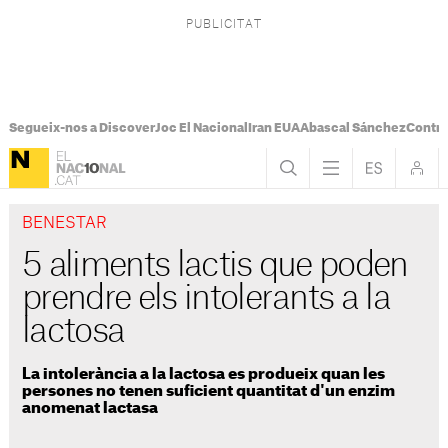
Segueix-nos a Discover
Joc El Nacional
Iran EUA
Abascal Sánchez
Control
BENESTAR
5 aliments lactis que poden
prendre els intolerants a la
lactosa
La intolerància a la lactosa es produeix quan les
persones no tenen suficient quantitat d'un enzim
anomenat lactasa