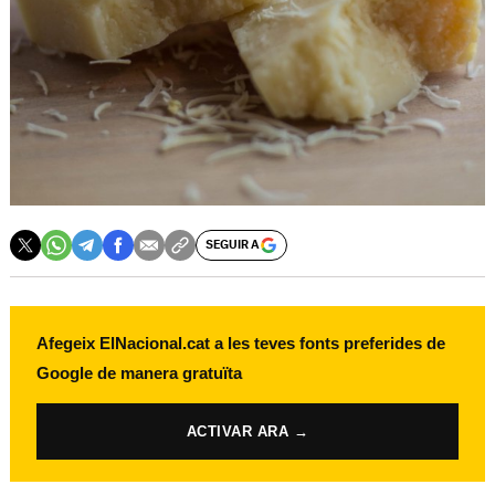
SEGUIR A
Afegeix ElNacional.cat a les teves fonts preferides de
Google de manera gratuïta
ACTIVAR ARA →