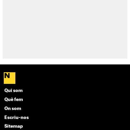
Qui som
Què fem
On som
Escriu-nos
Sitemap