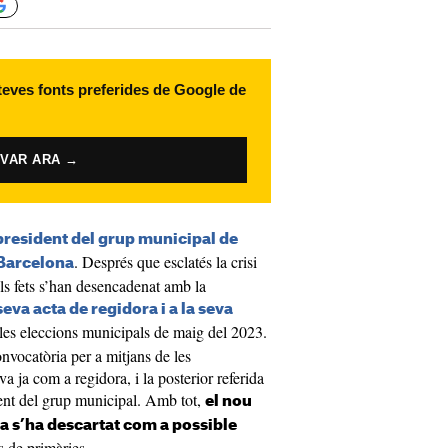
 teves fonts preferides de Google de
IVAR ARA →
resident del grup municipal de
. Després que esclatés la crisi
 Barcelona
els fets s’han desencadenat amb la
seva acta de regidora i a la seva
les eleccions municipals de maig del 2023.
convocatòria per a mitjans de les
a ja com a regidora, i la posterior referida
ident del grup municipal. Amb tot,
el nou
a s’ha descartat com a possible
 de primàries.