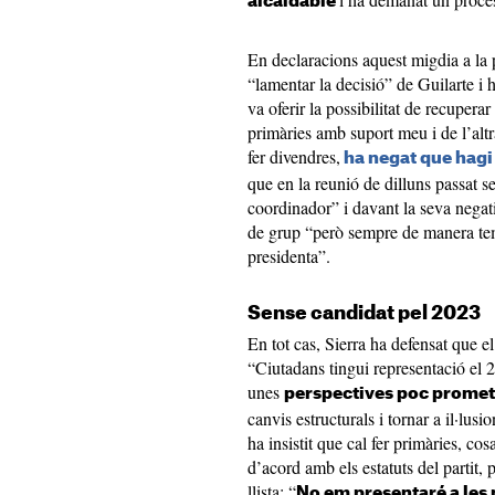
alcaldable
En declaracions aquest migdia a la 
“lamentar la decisió” de Guilarte i 
va oferir la possibilitat de recupera
primàries amb suport meu i de l’alt
fer divendres,
ha negat que hagi
que en la reunió de dilluns passat se
coordinador” i davant la seva negati
de grup “però sempre de manera temp
presidenta”.
Sense candidat pel 2023
En tot cas, Sierra ha defensat que e
“Ciutadans tingui representació el
unes
perspectives poc prome
canvis estructurals i tornar a il·lusi
ha insistit que cal fer primàries, co
d’acord amb els estatuts del partit,
llista: “
No em presentaré a les 