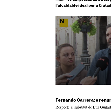
l’alcaldable ideal per a Ciuta
Fernando Carrera: o renun
Respecte al substitut de Luz Guilarte