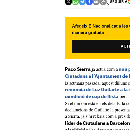
SEGUIR A
Afegeix ElNacional.cat a les
manera gratuïta
ACT
ja actua com a
Paco Sierra
nou p
Ciutadans a l’Ajuntament de
la setmana passada, aquest dilluns 
renúncia de Luz Guilarte a la 
per a 
condició de cap de llista
Si el dimoni està en els detalls, la 
declaracions de Guilarte la presentav
a Sierra, ja s’hi referia com a pres
líder de Ciutadans a Barcelon
i ha demanat un procés