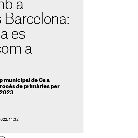
mb a
 Barcelona:
a es
com a
p municipal de Cs a
rocés de primàries per
l 2023
2022. 14:32