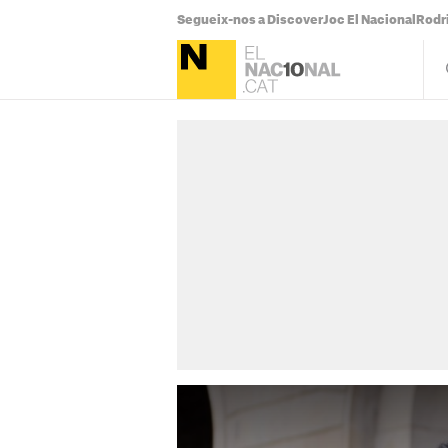
Segueix-nos a Discover
Joc El Nacional
Rodr