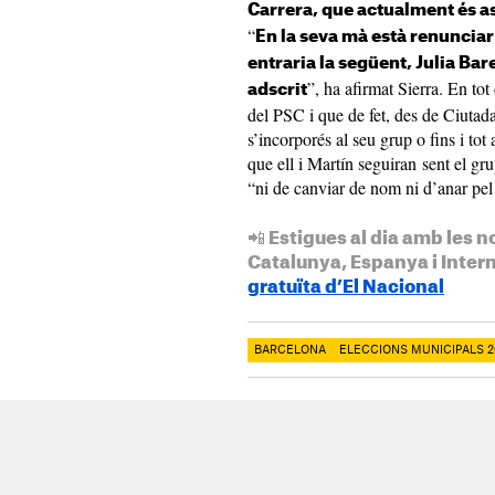
Carrera, que actualment és a
“
En la seva mà està renunciar 
entraria la següent, Julia Bar
”, ha afirmat Sierra. En tot
adscrit
del PSC i que de fet, des de Ciutad
s’incorporés al seu grup o fins i tot
que ell i Martín seguiran sent el gr
“ni de canviar de nom ni d’anar pel
📲 Estigues al dia amb les n
Catalunya, Espanya i Inter
gratuïta d’El Nacional
BARCELONA
ELECCIONS MUNICIPALS 2