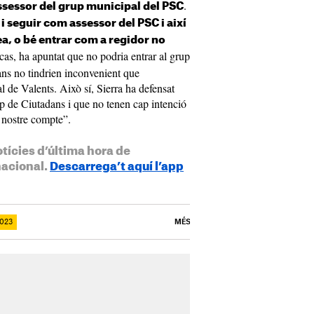
.
ssessor del grup municipal del PSC
i seguir com assessor del PSC i així
ea, o bé entrar com a regidor no
 cas, ha apuntat que no podria entrar al grup
ans no tindrien inconvenient que
 al de Valents. Això sí, Sierra ha defensat
up de Ciutadans i que no tenen cap intenció
 nostre compte”.
otícies d’última hora de
nacional.
Descarrega’t aquí l’app
023
MÉS