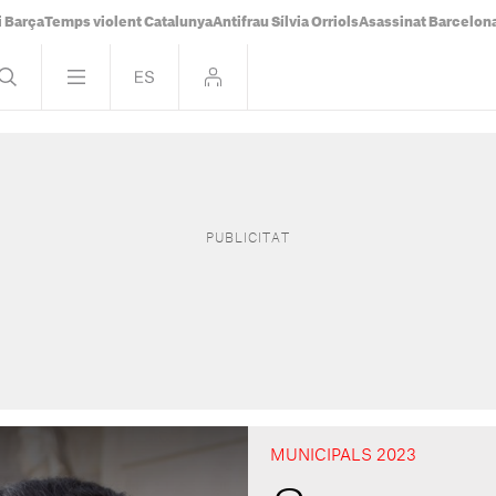
i Barça
Temps violent Catalunya
Antifrau Sílvia Orriols
Asassinat Barcelon
MUNICIPALS 2023