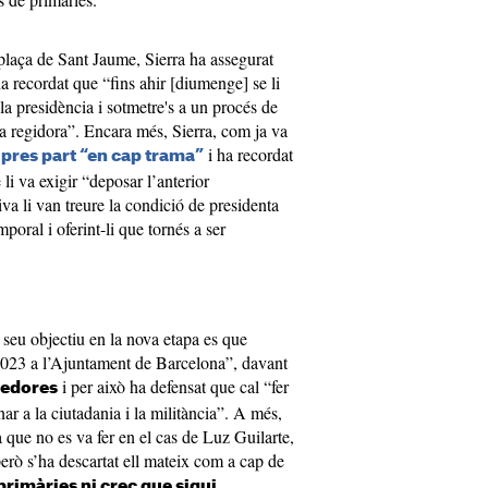
plaça de Sant Jaume, Sierra ha assegurat
ha recordat que “fins ahir [diumenge] se li
r la presidència i sotmetre's a un procés de
ra regidora”. Encara més, Sierra, com ja va
i ha recordat
 pres part “en cap trama”
 li va exigir “deposar l’anterior
va li van treure la condició de presidenta
oral i oferint-li que tornés a ser
l seu objectiu en la nova etapa es que
 2023 a l’Ajuntament de Barcelona”, davant
i per això ha defensat que cal “fer
tedores
onar a la ciutadania i la militància”. A més,
sa que no es va fer en el cas de Luz Guilarte,
 però s’ha descartat ell mateix com a cap de
primàries ni crec que sigui