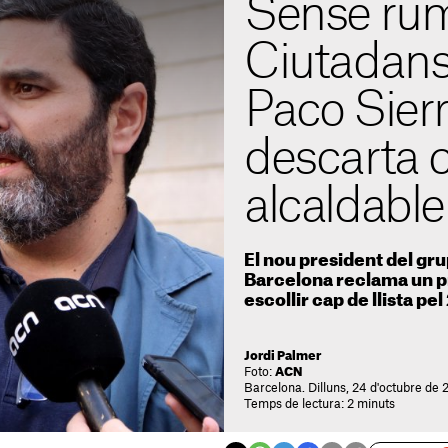
Sense ru
Ciutadans
Paco Sierr
descarta 
alcaldable
El nou president del gru
Barcelona reclama un p
escollir cap de llista pe
Jordi Palmer
Foto:
ACN
Barcelona. Dilluns, 24 d'octubre de 
Temps de lectura: 2 minuts