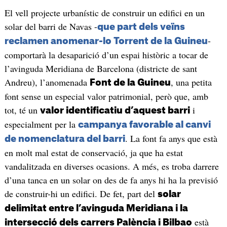
El vell projecte urbanístic de construir un edifici en un
solar del barri de Navas -
que part dels veïns
-
reclamen anomenar-lo Torrent de la Guineu
comportarà la desaparició d’un espai històric a tocar de
l’avinguda Meridiana de Barcelona (districte de sant
Andreu), l’anomenada
, una petita
Font de la Guineu
font sense un especial valor patrimonial, però que, amb
tot, té un
i
valor identificatiu d’aquest barri
especialment per la
campanya favorable al canvi
. La font fa anys que està
de nomenclatura del barri
en molt mal estat de conservació, ja que ha estat
vandalitzada en diverses ocasions. A més, es troba darrere
d’una tanca en un solar on des de fa anys hi ha la previsió
de construir-hi un edifici. De fet, part del
solar
delimitat entre l’avinguda Meridiana i la
està
intersecció dels carrers Palència i Bilbao