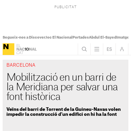
Segueix-nos a Discover
Joc El Nacional
Portades
Abdul El-Sayed
Imatges
BARCELONA
Mobilització en un barri de
la Meridiana per salvar una
font històrica
Veïns del barri de Torrent de la Guineu-Navas volen
impedir la construcció d’un edifici on hi ha la font