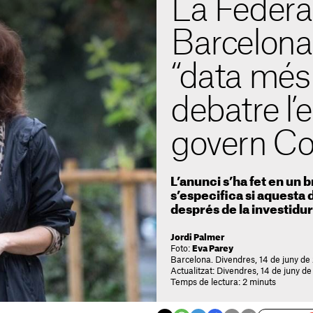
La Federa
Barcelona
“data més 
debatre l’
govern Co
L’anunci s’ha fet en un
s’especifica si aquesta 
després de la investidu
Jordi Palmer
Foto:
Eva Parey
Barcelona. Divendres, 14 de juny de
Actualitzat: Divendres, 14 de juny de
Temps de lectura: 2 minuts