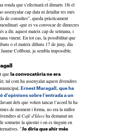
na ronda que s’efectuarà el dimarts 18i el
no assenyalar cap data ni detallar res més
nda de consultes”, queda pràcticament
traordinari -que es va convocar de dimecres
, és a dir, aquest mateix cap de setmana, i
na vinent. En tot cas, la possibilitat que
abans o el mateix dilluns 17 de juny, dia
e Jaume Collboni, ja sembla impossible.
agall
et que
la convocatòria no era
er, tal com ha assenyalat aquest divendres
p municipal,
Ernest Maragall, que ha
ió d’opinions sobre l'entrada a un
davant dels que volien tancar l’acord hi ha
ermes de moment i forma, no era la millor
divendres al
Cafè d'Idees
ha demanat un
de sotmetre la qüestió i on es tinguin en
ternatives. "
Jo diria que ahir més