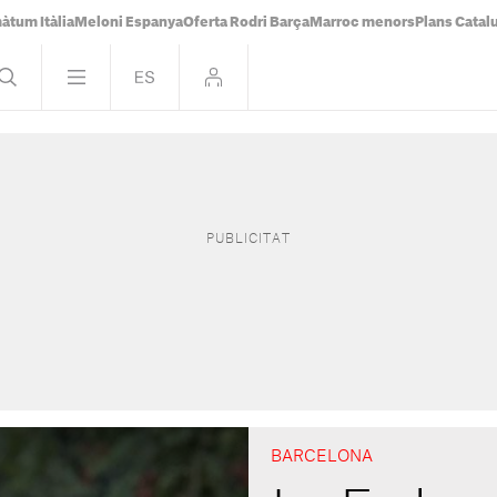
àtum Itàlia
Meloni Espanya
Oferta Rodri Barça
Marroc menors
Plans Catal
BARCELONA