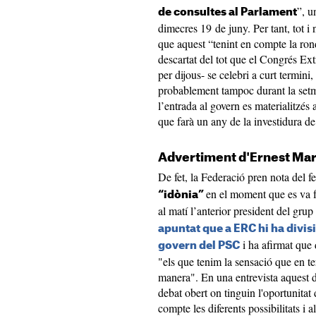
”, u
de consultes al Parlament
dimecres 19 de juny. Per tant, tot i 
que aquest “tenint en compte la ro
descartat del tot que el Congrés Ex
per dijous- se celebri a curt termini
probablement tampoc durant la setma
l’entrada al govern es materialitzés 
que farà un any de la investidura d
Advertiment d'Ernest Mar
De fet, la Federació pren nota del f
en el moment que es va f
“idònia”
al matí l’anterior president del gru
apuntat que a ERC hi ha divis
i ha afirmat que 
govern del PSC
"els que tenim la sensació que en t
manera". En una entrevista aquest 
debat obert on tinguin l'oportunitat 
compte les diferents possibilitats i al