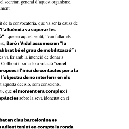
 el secretari general d’aquest organisme,
ament.
t de la convocatòria, que va ser la causa de
“l’afluència va superar les
i que en aquest sentit, “van fallar els
ó”
eix,
Baró i Vidal assumeixen "la
i
alibrat bé el grau de mobilització”
s va fer amb la intenció de donar a
Collboni i portar-lo a votació “
en el
ropees i l’inici de contactes per a la
’objectiu de no interferir en els
t aquesta decisió, som conscients,
t-, que
el moment era complex i
sobre la seva idoneïtat en el
repàncies
bat en clau barcelonina es
s adient tenint en compte la ronda