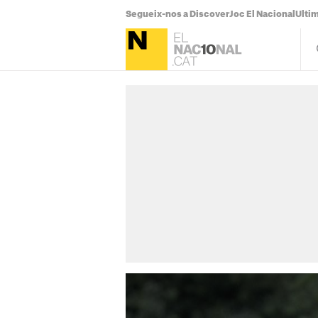
Segueix-nos a Discover
Joc El Nacional
Ultim