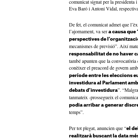
comunicat signat per la presidenta i
Eva Baró i Antoni Vidal, respectiv
De fet, el comunicat admet que l’èxi
l’ajornament, va ser
a causa que 
perspectives de l’organitzaci
mecanismes de previsió”. Així mat
responsabilitat de no haver c
també apunten que la convocatòria e
conèixer el preacord de govern amb 
període entre les eleccions eu
investidura al Parlament amb l
”. “Malgra
debats d’investidura
tanmateix -prossegueix el comunica
podia arribar a generar disc
temps”.
Per tot plegat, anuncien que “
el de
realitzarà buscant la data mé