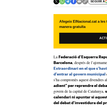
SEGUIR A
Afegeix ElNacional.cat a les
manera gratuïta
ACT
La
Federació d’Esquerra Rep
, després de l’ajorname
Barcelona
Extraordinari en el que s’havi
d’entrar al govern municipal
s’ha compromès aquest divendres al
adient” per reprendre el deb
govern de la capital de Catalunya,
s
calendari ni apuntar si aques
del debat d’investidura del pr