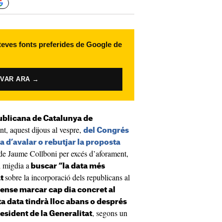
 teves fonts preferides de Google de
IVAR ARA →
ublicana de Catalunya de
nt, aquest dijous al vespre,
del Congrés
a d’avalar o rebutjar la proposta
de Jaume Collboni per excés d’aforament,
 migdia a
buscar “la data més
sobre la incorporació dels republicans al
at
ense marcar cap dia concret al
ta data tindrà lloc abans o després
, segons un
esident de la Generalitat