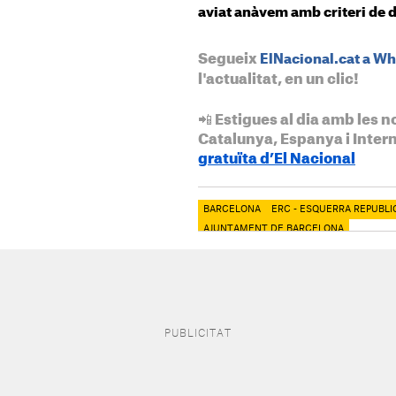
aviat anàvem amb criteri de dir
Segueix
ElNacional.cat a W
l'actualitat, en un clic!
📲 Estigues al dia amb les n
Catalunya, Espanya i Inter
gratuïta d’El Nacional
BARCELONA
ERC - ESQUERRA REPUBL
AJUNTAMENT DE BARCELONA