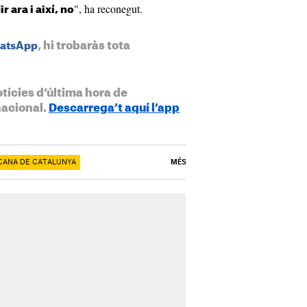
", ha reconegut.
 ara i així, no
, hi trobaràs tota
hatsApp
otícies d’última hora de
nacional.
Descarrega’t aquí l’app
ICANA DE CATALUNYA
MÉS