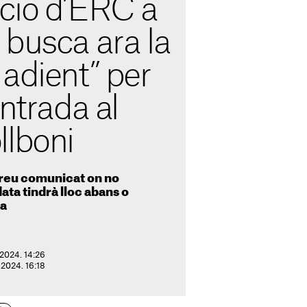
ció d’ERC a
 busca ara la
adient” per
entrada al
llboni
 breu comunicat on no
data tindrà lloc abans o
ra
 2024. 14:26
 2024. 16:18