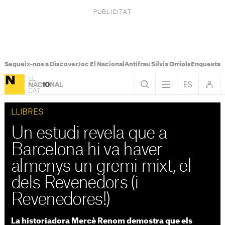
Segueix-nos a Discover
Joc El Nacional
Antifrau Sílvia Orriols
Enquesta F
LLIBRES
Un estudi revela que a
Barcelona hi va haver
almenys un gremi mixt, el
dels Revenedors (i
Revenedores!)
La historiadora Mercè Renom demostra que els