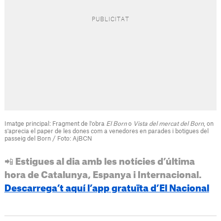
Imatge principal: Fragment de l'obra
El Born
o
Vista del mercat del Born
, on
s'aprecia el paper de les dones com a venedores en parades i botigues del
passeig del Born / Foto: AjBCN
📲 Estigues al dia amb les notícies d’última
hora de Catalunya, Espanya i Internacional.
Descarrega’t aquí l’app gratuïta d’El Nacional