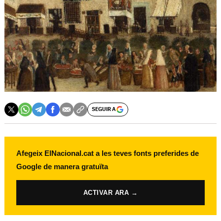
SEGUIR A
Afegeix ElNacional.cat a les teves fonts preferides de
Google de manera gratuïta
ACTIVAR ARA →