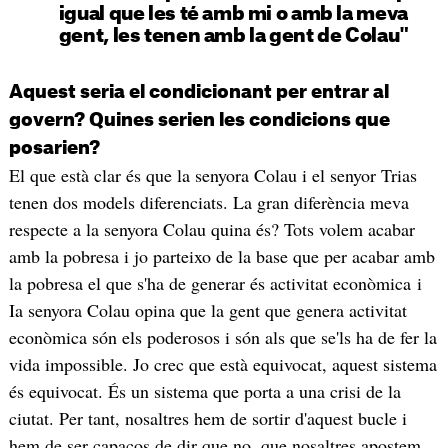
igual que les té amb mi o amb la meva
gent, les tenen amb la gent de Colau"
Aquest seria el condicionant per entrar al
govern? Quines serien les condicions que
posarien?
El que està clar és que la senyora Colau i el senyor Trias
tenen dos models diferenciats. La gran diferència meva
respecte a la senyora Colau quina és? Tots volem acabar
amb la pobresa i jo parteixo de la base que per acabar amb
la pobresa el que s'ha de generar és activitat econòmica i
Ia senyora Colau opina que la gent que genera activitat
econòmica són els poderosos i són als que se'ls ha de fer la
vida impossible. Jo crec que està equivocat, aquest sistema
és equivocat. És un sistema que porta a una crisi de la
ciutat. Per tant, nosaltres hem de sortir d'aquest bucle i
hem de ser capaços de dir que no, que nosaltres apostem