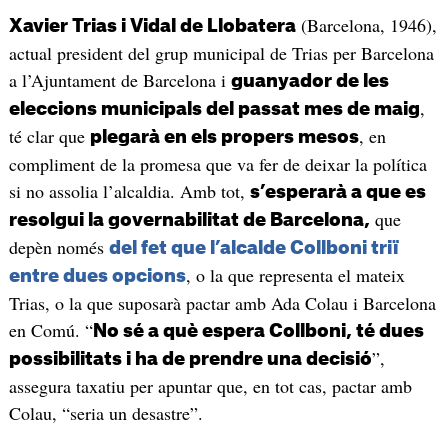
(Barcelona, 1946),
Xavier Trias i Vidal de Llobatera
actual president del grup municipal de Trias per Barcelona
a l’Ajuntament de Barcelona i
guanyador de les
,
eleccions municipals del passat mes de maig
té clar que
, en
plegarà en els propers mesos
compliment de la promesa que va fer de deixar la política
si no assolia l’alcaldia. Amb tot,
s’esperarà a que es
que
resolgui la governabilitat de Barcelona,
depèn només
del fet que l’alcalde Collboni triï
, o la que representa el mateix
entre dues opcions
Trias, o la que suposarà pactar amb Ada Colau i Barcelona
en Comú. “
No sé a què espera Collboni, té dues
”,
possibilitats i ha de prendre una decisió
assegura taxatiu per apuntar que, en tot cas, pactar amb
Colau, “seria un desastre”.