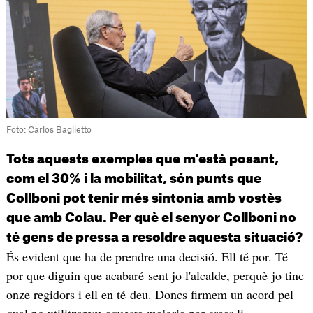
Foto: Carlos Baglietto
Tots aquests exemples que m'està posant,
com el 30% i la mobilitat, són punts que
Collboni pot tenir més sintonia amb vostès
que amb Colau. Per què el senyor Collboni no
té gens de pressa a resoldre aquesta situació?
És evident que ha de prendre una decisió. Ell té por. Té
por que diguin que acabaré sent jo l'alcalde, perquè jo tinc
onze regidors i ell en té deu. Doncs firmem un acord pel
qual no utilitzarem aquesta majoria per crear-li