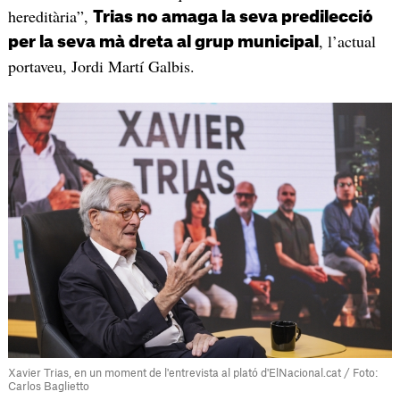
hereditària”,
Trias no amaga la seva predilecció
, l’actual
per la seva mà dreta al grup municipal
portaveu, Jordi Martí Galbis.
Xavier Trias, en un moment de l'entrevista al plató d'ElNacional.cat / Foto:
Carlos Baglietto