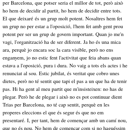
per Barcelona, que potser seria el millor de tot, però això
ho hem de decidir al partit, ho hem de decidir entre tots.
El que deixaré és un grup molt potent. Nosaltres hem fet
un grup no per estar a l'oposició, l'hem fet amb gent prou
potent per ser un grup de govern important. Quan jo me'n
vagi, l'organització ha de ser diferent. Ja ho és una mica
ara, perquè jo encara soc la cara visible, però no ens
enganyem, jo no estic fent l'activitat que feia abans quan
estava a l'oposició, pura i dura. No vaig a tots els actes i he
renunciat al sou. Estic jubilat, és veritat que cobro unes
dietes, però no té sentit que tapi el pas a un que ha de tenir
pas. Hi ha gent al meu partit que m'insisteixen: no has de
plegar. Però he de plegar i això no es pot continuar dient
Trias per Barcelona, no té cap sentit, perquè en les
properes eleccions el que és segur és que no em
presentaré. I, per tant, hem de començar amb un camí nou,
que no és nou. No hem de començar com si no haguéssim