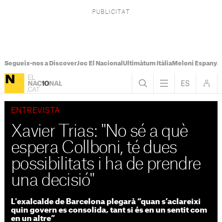
Segueix-nos a Discover
Joc El Nacional
Ultimàtum Itàlia
Meloni Espanya
ENTREVISTA
Xavier Trias: "No sé a què
espera Collboni, té dues
possibilitats i ha de prendre
una decisió"
L'exalcalde de Barcelona plegarà “quan s’aclareixi
quin govern es consolida, tant si és en un sentit com
en un altre”