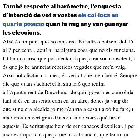
També respecte al baròmetre, l'enquesta
d'intenció de vot a vostès
els col·loca en
quarta posició
quan fa mig any van guanyar
les eleccions.
Això és un punt que no em crec. Nosaltres baixem del 15
al 7 per cent... aquí hi ha alguna cosa que no els funciona.
Hi ha una cosa que pot afectar, i que jo en soc conscient, i
és que jo he anunciat repetides vegades que me'n vaig.
Això pot afectar i, a més, és veritat que me n'aniré. Sempre
dic que quan s'aclareixi la situació que tenim
a l'Ajuntament de Barcelona, de quin govern es consolida,
tant si és en un sentit com en un altre, doncs ja vaig dir
que si no era alcalde jo me n'aniria a casa i això ho faré, i
això crea un cert grau d'incertesa de veure què faran
aquests. És veritat que hem de ser capaços d'explicar, i per
això és important que jo me n'acabi anant, que tenim un