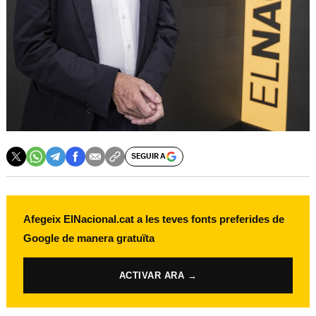
SEGUIR A
Afegeix ElNacional.cat a les teves fonts preferides de
Google de manera gratuïta
ACTIVAR ARA →