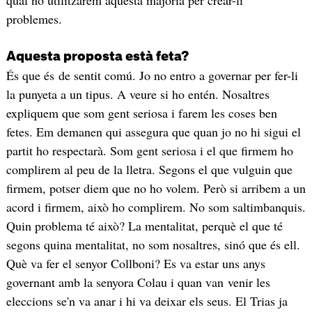
problemes.
Aquesta proposta està feta?
És que és de sentit comú. Jo no entro a governar per fer-li
la punyeta a un tipus. A veure si ho entén. Nosaltres
expliquem que som gent seriosa i farem les coses ben
fetes. Em demanen qui assegura que quan jo no hi sigui el
partit ho respectarà. Som gent seriosa i el que firmem ho
complirem al peu de la lletra. Segons el que vulguin que
firmem, potser diem que no ho volem. Però si arribem a un
acord i firmem, això ho complirem. No som saltimbanquis.
Quin problema té això? La mentalitat, perquè el que té
segons quina mentalitat, no som nosaltres, sinó que és ell.
Què va fer el senyor Collboni? Es va estar uns anys
governant amb la senyora Colau i quan van venir les
eleccions se'n va anar i hi va deixar els seus. El Trias ja