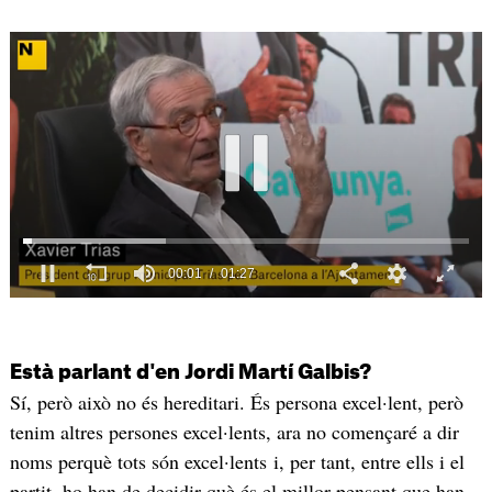
Està parlant d'en Jordi Martí Galbis?
Sí, però això no és hereditari. És persona excel·lent, però
tenim altres persones excel·lents, ara no començaré a dir
noms perquè tots són excel·lents i, per tant, entre ells i el
partit, ho han de decidir què és el millor pensant que han