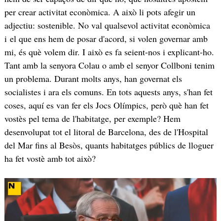
per crear activitat econòmica. A això li pots afegir un
adjectiu: sostenible. No val qualsevol activitat econòmica
i el que ens hem de posar d'acord, si volen governar amb
mi, és què volem dir. I això es fa seient-nos i explicant-ho.
Tant amb la senyora Colau o amb el senyor Collboni tenim
un problema. Durant molts anys, han governat els
socialistes i ara els comuns. En tots aquests anys, s'han fet
coses, aquí es van fer els Jocs Olímpics, però què han fet
vostès pel tema de l'habitatge, per exemple? Hem
desenvolupat tot el litoral de Barcelona, des de l'Hospital
del Mar fins al Besòs, quants habitatges públics de lloguer
ha fet vostè amb tot això?