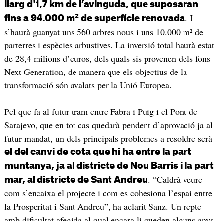
llarg d'1,7 km de l’avinguda, que suposaran
. I
fins a 94.000 m² de superfície renovada
s’haurà guanyat uns 560 arbres nous i uns 10.000 m² de
parterres i espècies arbustives. La inversió total haurà estat
de 28,4 milions d’euros, dels quals sis provenen dels fons
Next Generation, de manera que els objectius de la
transformació són avalats per la Unió Europea.
Pel que fa al futur tram entre Fabra i Puig i el Pont de
Sarajevo, que en tot cas quedarà pendent d’aprovació ja al
futur mandat, un dels principals problemes a resoldre serà
el del canvi de cota que hi ha entre la part
muntanya, ja al districte de Nou Barris i la part
. “Caldrà veure
mar, al districte de Sant Andreu
com s’encaixa el projecte i com es cohesiona l’espai entre
la Prosperitat i Sant Andreu”, ha aclarit Sanz. Un repte
amb dificultat afegida al qual encara li queden alguns anys