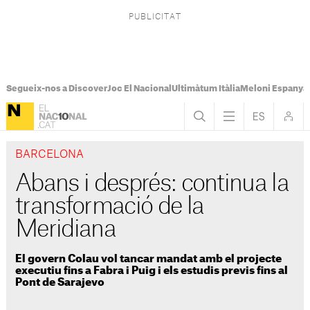
Segueix-nos a Discover
Joc El Nacional
Ultimàtum Itàlia
Meloni Espanya
BARCELONA
Abans i després: continua la
transformació de la
Meridiana
El govern Colau vol tancar mandat amb el projecte
executiu fins a Fabra i Puig i els estudis previs fins al
Pont de Sarajevo