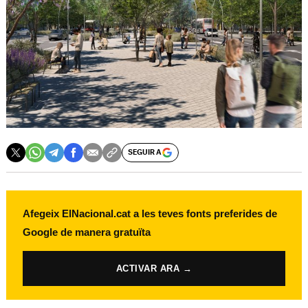
SEGUIR A
Afegeix ElNacional.cat a les teves fonts preferides de
Google de manera gratuïta
ACTIVAR ARA →