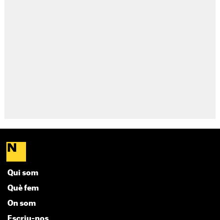
Qui som
Què fem
On som
Escriu-nos