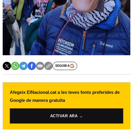
SEGUIR A
Afegeix ElNacional.cat a les teves fonts preferides de
Google de manera gratuïta
ACTIVAR ARA →