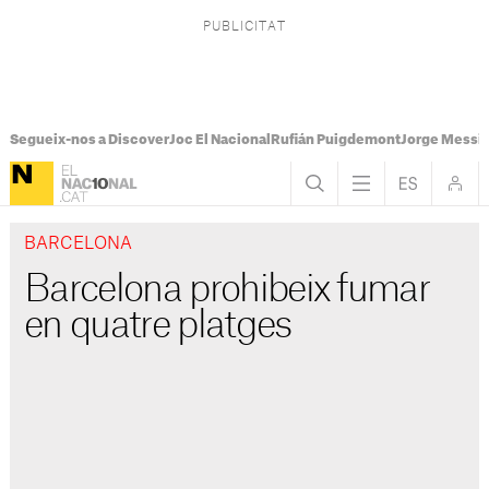
Segueix-nos a Discover
Joc El Nacional
Rufián Puigdemont
Jorge Messi
BARCELONA
Barcelona prohibeix fumar
en quatre platges