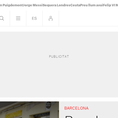
án Puigdemont
Jorge Messi
Sequera Londres
Ceuta
Preu llum avui
Felip VI 
BARCELONA