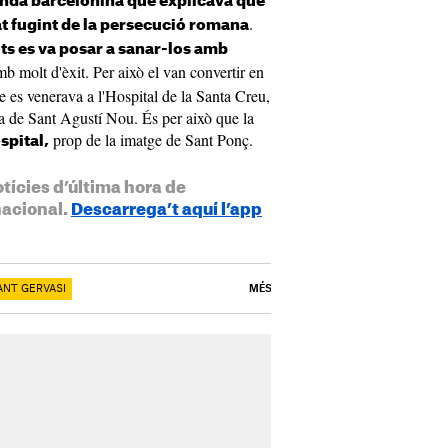
enda barcelonina que explicava que
.
tat fugint de la persecució romana
ts es va posar a sanar-los amb
mb molt d'èxit. Per això el van convertir en
e es venerava a l'Hospital de la Santa Creu,
sia de Sant Agustí Nou. És per això que la
prop de la imatge de Sant Ponç.
spital,
otícies d’última hora de
nacional.
Descarrega’t aquí l’app
ANT GERVASI
MÉS