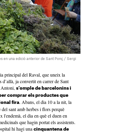
s en una edició anterior de Sant Ponç / Sergi
ria principal del Raval, que uneix la
d’allà, ja convertit en carrer de Sant
t Antoni,
s’omple de barcelonins i
per comprar els productes que
. Abans, el dia 10 a la nit, la
onal fira
del sant amb herbes i flors perquè
ix l'endemà, el dia en què el duen en
edicinals que hagin portat els assistents.
spital hi hagi una
cinquantena de