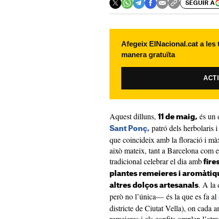
SEGUIR A
Afegeix ElNacional.cat a les
manera gratuïta
ACT
Aquest dilluns,
és un 
11 de maig,
patró dels herbolaris i
Sant Ponç,
que coincideix amb la floració i mà
això mateix, tant a Barcelona com en
tradicional celebrar el dia amb
fire
plantes remeieres i aromàtiqu
. A la
altres dolços artesanals
però no l’única— és la que es fa al
districte de Ciutat Vella), on cada an
remeieres i els confits omplen l’atm