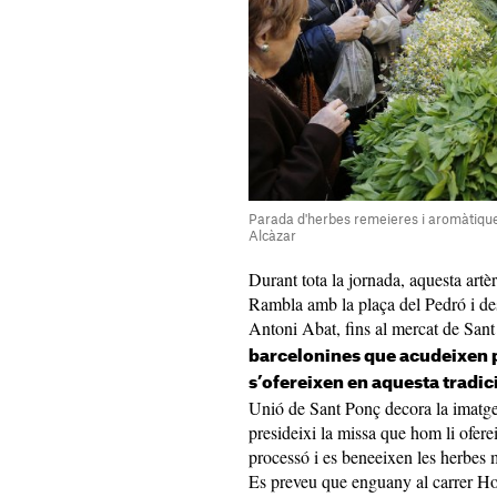
Parada d'herbes remeieres i aromàtique
Alcàzar
Durant tota la jornada, aquesta artè
Rambla amb la plaça del Pedró i des 
Antoni Abat, fins al mercat de San
barcelonines que acudeixen 
s’ofereixen en aquesta tradici
Unió de Sant Ponç decora la imatge 
presideixi la missa que hom li ofere
processó i es beneeixen les herbes m
Es preveu que enguany al carrer Ho