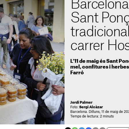
Barcelona
Sant Ponç
tradicional
carrer Hos
L’11 de maig és Sant Pon
mel, confitures i herbes 
Farró
Jordi Palmer
Foto:
Sergi Alcàzar
Barcelona. Dilluns, 11 de maig de 2
Temps de lectura: 2 minuts