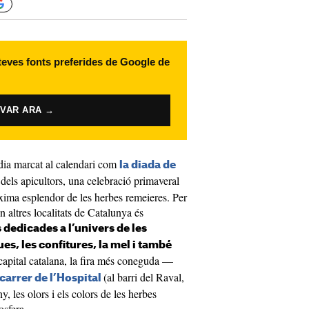
 teves fonts preferides de Google de
IVAR ARA →
dia marcat al calendari com
la diada de
 dels apicultors, una celebració primaveral
xima esplendor de les herbes remeieres. Per
 altres localitats de Catalunya és
s dedicades a l’univers de les
es, les confitures, la mel i també
 capital catalana, la fira més coneguda —
(al barri del Raval,
carrer de l’Hospital
y, les olors i els colors de les herbes
osfera.