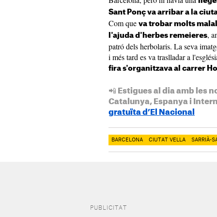
lleg
Sant Ponç va arribar a la ciu
Com que
va trobar molts malal
, a
l'ajuda d'herbes remeieres
patró dels herbolaris. La seva imatg
i més tard es va traslladar a l'esglé
fira s'organitzava al carrer Ho
📲 Estigues al dia amb les n
Catalunya, Espanya i Inter
gratuïta d’El Nacional
BARCELONA
CIUTAT VELLA
SARRIÀ-S