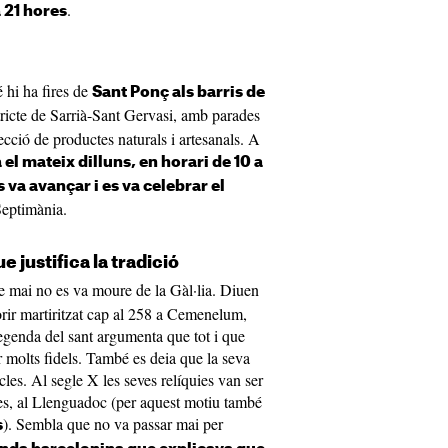
.
 21 hores
 hi ha fires de
Sant Ponç als barris de
stricte de Sarrià-Sant Gervasi, amb parades
cció de productes naturals i artesanals. A
 el mateix dilluns, en horari de 10 a
s va avançar i es va celebrar el
Septimània.
 justifica la tradició
 mai no es va moure de la Gàl·lia. Diuen
orir martiritzat cap al 258 a Cemenelum,
legenda del sant argumenta que tot i que
r molts fidels. També es deia que la seva
les. Al segle X les seves relíquies van ser
es, al Llenguadoc (per aquest motiu també
). Sembla que no va passar mai per
s