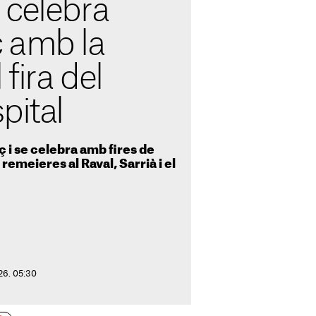
 celebra
 amb la
 fira del
pital
ç i se celebra amb fires de
remeieres al Raval, Sarrià i el
026. 05:30