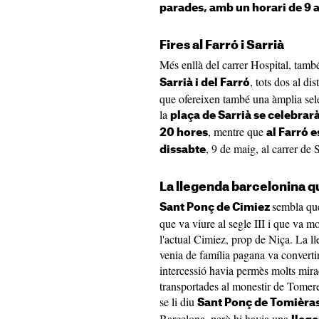
parades, amb un horari de 9 a
Fires al Farró i Sarrià
Més enllà del carrer Hospital, també
, tots dos al di
Sarrià i del Farró
que ofereixen també una àmplia sele
la
plaça de Sarrià se celebrarà
, mentre que
20 hores
al Farró e
, 9 de maig, al carrer de 
dissabte
La llegenda barcelonina que
sembla que
Sant Ponç de Cimiez
que va viure al segle III i que va m
l'actual Cimiez, prop de Niça. La l
venia de família pagana va converti
intercessió havia permès molts mirac
transportades al monestir de Tomer
se li diu
Sant Ponç de Tomièra
Barcelona, però hi havia una