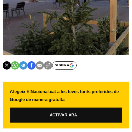
SEGUIR A
Afegeix ElNacional.cat a les teves fonts preferides de
Google de manera gratuïta
ACTIVAR ARA →