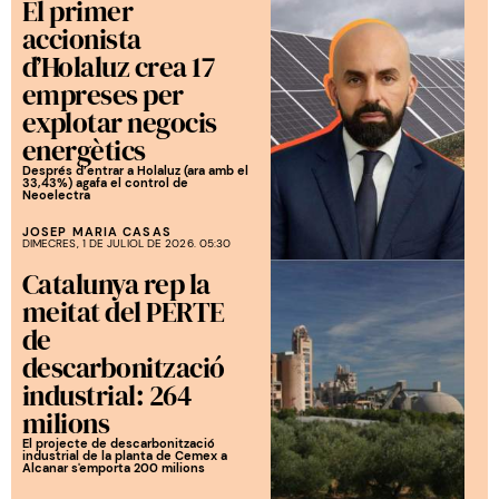
El primer
accionista
d’Holaluz crea 17
empreses per
explotar negocis
energètics
Després d’entrar a Holaluz (ara amb el
33,43%) agafa el control de
Neoelectra
JOSEP MARIA CASAS
DIMECRES, 1 DE JULIOL DE 2026. 05:30
Catalunya rep la
meitat del PERTE
de
descarbonització
industrial: 264
milions
El projecte de descarbonització
industrial de la planta de Cemex a
Alcanar s'emporta 200 milions