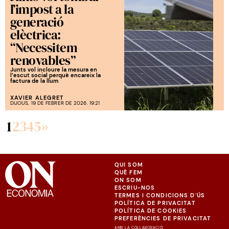
l’impost a la
generació
elèctrica:
“Necessitem
renovables”
Junts vol incloure la mesura en
l’escut social perquè encareix la
factura de la llum
XAVIER ALEGRET
DIJOUS, 19 DE FEBRER DE 2026. 19:21
1
2
3
4
5
»
QUI SOM
QUÈ FEM
ON SOM
ESCRIU-NOS
TERMES I CONDICIONS D'ÚS
POLÍTICA DE PRIVACITAT
POLÍTICA DE COOKIES
PREFERÈNCIES DE PRIVACITAT
AMB LA COL·LABORACIÓ: