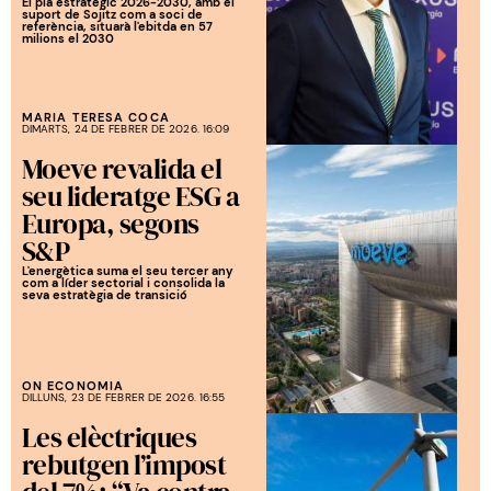
El pla estratègic 2026-2030, amb el
suport de Sojitz com a soci de
referència, situarà l'ebitda en 57
milions el 2030
MARIA TERESA COCA
DIMARTS, 24 DE FEBRER DE 2026. 16:09
Moeve revalida el
seu lideratge ESG a
Europa, segons
S&P
L'energètica suma el seu tercer any
com a líder sectorial i consolida la
seva estratègia de transició
ON ECONOMIA
DILLUNS, 23 DE FEBRER DE 2026. 16:55
Les elèctriques
rebutgen l’impost