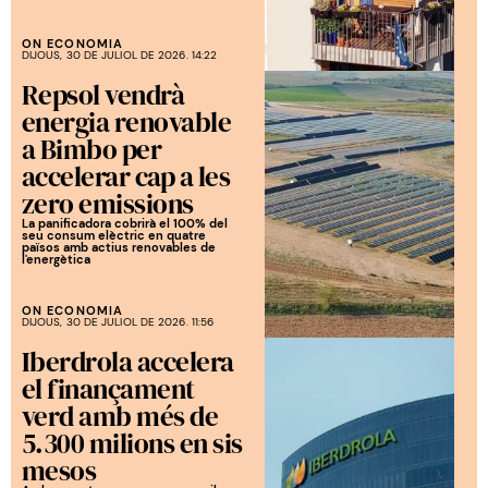
ON ECONOMIA
DIJOUS, 30 DE JULIOL DE 2026. 14:22
Repsol vendrà
energia renovable
a Bimbo per
accelerar cap a les
zero emissions
La panificadora cobrirà el 100% del
seu consum elèctric en quatre
països amb actius renovables de
l'energètica
ON ECONOMIA
DIJOUS, 30 DE JULIOL DE 2026. 11:56
Iberdrola accelera
el finançament
verd amb més de
5.300 milions en sis
mesos