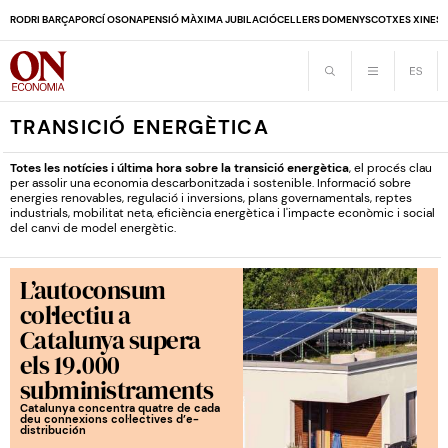
RODRI BARÇA
PORCÍ OSONA
PENSIÓ MÀXIMA JUBILACIÓ
CELLERS DOMENYS
COTXES XINES
TRANSICIÓ ENERGÈTICA
Totes les notícies i última hora sobre la transició energètica
, el procés clau
per assolir una economia descarbonitzada i sostenible. Informació sobre
energies renovables, regulació i inversions, plans governamentals, reptes
industrials, mobilitat neta, eficiència energètica i l'impacte econòmic i social
del canvi de model energètic.
L’autoconsum
col·lectiu a
Catalunya supera
els 19.000
subministraments
Catalunya concentra quatre de cada
deu connexions col·lectives d’e-
distribución