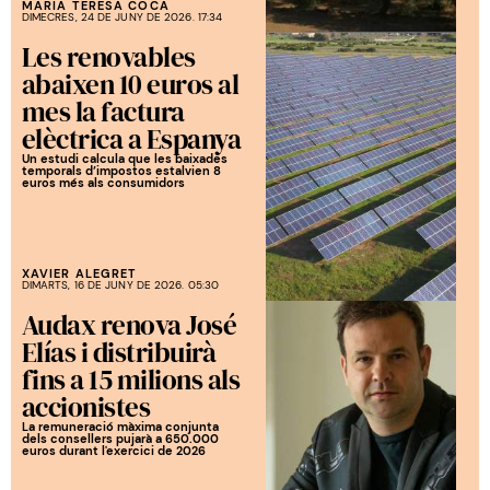
MARIA TERESA COCA
DIMECRES, 24 DE JUNY DE 2026. 17:34
Les renovables
abaixen 10 euros al
mes la factura
elèctrica a Espanya
Un estudi calcula que les baixades
temporals d’impostos estalvien 8
euros més als consumidors
XAVIER ALEGRET
DIMARTS, 16 DE JUNY DE 2026. 05:30
Audax renova José
Elías i distribuirà
fins a 15 milions als
accionistes
La remuneració màxima conjunta
dels consellers pujarà a 650.000
euros durant l'exercici de 2026