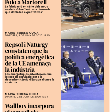
Polo a Martorell
La fabricació en sèrie dels nous
models s'obre "amb una demanda
que dobla les expectatives"
MARIA TERESA COCA
DIMECRES, 3 DE JUNY DE 2026. 18:20
Repsol i Naturgy
constaten que la
política energètica
de la UE amenaça
la indústria
Les energètiques adverteixen que
l'excés de regulació per a la
descarbonització d'Europa allunya la
indústria
MARIA TERESA COCA
DIMARTS, 2 DE JUNY DE 2026. 13:34
Wallbox incorpora
al consell els