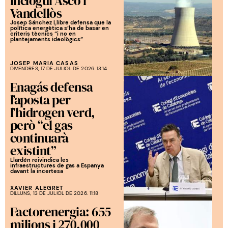
inclogui Ascó i
Vandellòs
Josep Sánchez Llibre defensa que la
política energètica s’ha de basar en
criteris tècnics “i no en
plantejaments ideològics”
JOSEP MARIA CASAS
DIVENDRES, 17 DE JULIOL DE 2026. 13:14
Enagás defensa
l’aposta per
l’hidrogen verd,
però “el gas
continuarà
existint”
Llardén reivindica les
infraestructures de gas a Espanya
davant la incertesa
XAVIER ALEGRET
DILLUNS, 13 DE JULIOL DE 2026. 11:18
Factorenergia: 655
milions i 270.000