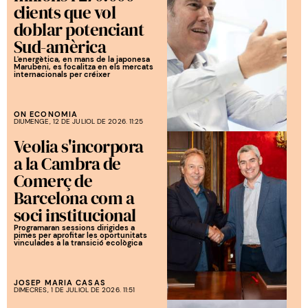
clients que vol
doblar potenciant
Sud-amèrica
L'energètica, en mans de la japonesa
Marubeni, es focalitza en els mercats
internacionals per créixer
ON ECONOMIA
DIUMENGE, 12 DE JULIOL DE 2026. 11:25
Veolia s'incorpora
a la Cambra de
Comerç de
Barcelona com a
soci institucional
Programaran sessions dirigides a
pimes per aprofitar les oportunitats
vinculades a la transició ecològica
JOSEP MARIA CASAS
DIMECRES, 1 DE JULIOL DE 2026. 11:51