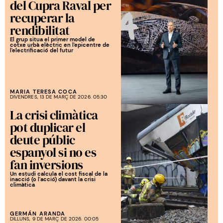
del Cupra Raval per
recuperar la
rendibilitat
El grup situa el primer model de
cotxe urbà elèctric en l'epicentre de
l'electrificació del futur
MARIA TERESA COCA
DIVENDRES, 13 DE MARÇ DE 2026. 05:30
La crisi climàtica
pot duplicar el
deute públic
espanyol si no es
fan inversions
Un estudi calcula el cost fiscal de la
inacció (o l'acció) davant la crisi
climàtica
GERMÁN ARANDA
DILLUNS, 9 DE MARÇ DE 2026. 00:05