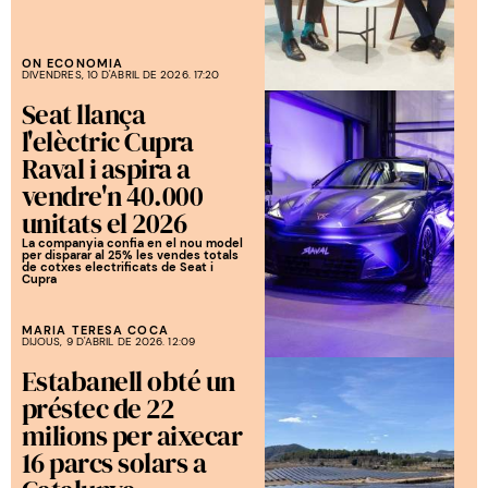
ON ECONOMIA
DIVENDRES, 10 D'ABRIL DE 2026. 17:20
Seat llança
l'elèctric Cupra
Raval i aspira a
vendre'n 40.000
unitats el 2026
La companyia confia en el nou model
per disparar al 25% les vendes totals
de cotxes electrificats de Seat i
Cupra
MARIA TERESA COCA
DIJOUS, 9 D'ABRIL DE 2026. 12:09
Estabanell obté un
préstec de 22
milions per aixecar
16 parcs solars a