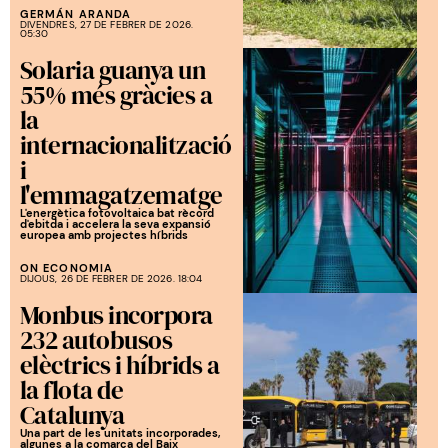
GERMÁN ARANDA
DIVENDRES, 27 DE FEBRER DE 2026.
05:30
Solaria guanya un
55% més gràcies a
la
internacionalització
i
l'emmagatzematge
L'energètica fotovoltaica bat rècord
d'ebitda i accelera la seva expansió
europea amb projectes híbrids
ON ECONOMIA
DIJOUS, 26 DE FEBRER DE 2026. 18:04
Monbus incorpora
232 autobusos
elèctrics i híbrids a
la flota de
Catalunya
Una part de les unitats incorporades,
algunes a la comarca del Baix