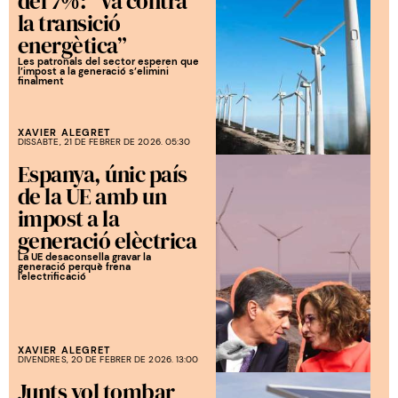
del 7%: “Va contra
la transició
energètica”
Les patronals del sector esperen que
l’impost a la generació s’elimini
finalment
XAVIER ALEGRET
DISSABTE, 21 DE FEBRER DE 2026. 05:30
Espanya, únic país
de la UE amb un
impost a la
generació elèctrica
La UE desaconsella gravar la
generació perquè frena
l'electrificació
XAVIER ALEGRET
DIVENDRES, 20 DE FEBRER DE 2026. 13:00
Junts vol tombar