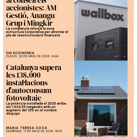
accionistes: AM
Gestió, Anangu
Grup i Mingkir
La companyia reforça la seva
estructura corporativa per afrontar el
pla de reestructuració financera
ON ECONOMIA
DIJOUS, 28 DE MAIG DE 2026. 14:44
Catalunya supera
les 138.000
instal·lacions
d'autoconsum
fotovoltaic
La potència instal·lada el 2025 arriba
els 1.634,55 megavats amb un
augment del 12% en el nombre
d'equips
MARIA TERESA COCA
DIUMENGE, 17 DE MAIG DE 2026. 18:52