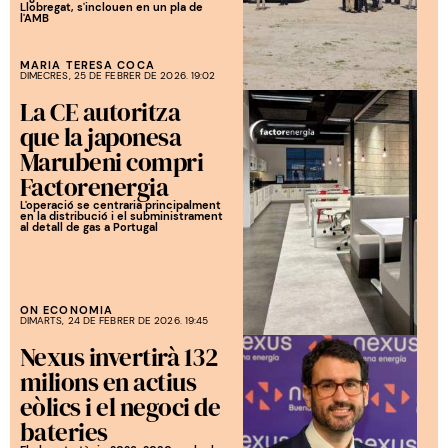
Llobregat, s'inclouen en un pla de
l'AMB
MARIA TERESA COCA
DIMECRES, 25 DE FEBRER DE 2026. 19:02
La CE autoritza
que la japonesa
Marubeni compri
Factorenergia
L'operació se centraria principalment
en la distribució i el subministrament
al detall de gas a Portugal
ON ECONOMIA
DIMARTS, 24 DE FEBRER DE 2026. 19:45
Nexus invertirà 132
milions en actius
eòlics i el negoci de
bateries