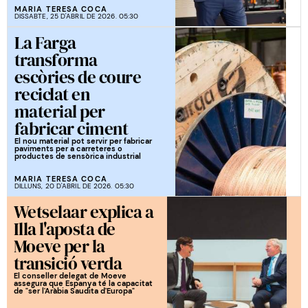
MARIA TERESA COCA
DISSABTE, 25 D'ABRIL DE 2026. 05:30
La Farga
transforma
escòries de coure
reciclat en
material per
fabricar ciment
El nou material pot servir per fabricar
paviments per a carreteres o
productes de sensòrica industrial
MARIA TERESA COCA
DILLUNS, 20 D'ABRIL DE 2026. 05:30
Wetselaar explica a
Illa l'aposta de
Moeve per la
transició verda
El conseller delegat de Moeve
assegura que Espanya té la capacitat
de "ser l'Aràbia Saudita d'Europa"