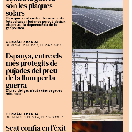
són les plaques
solars
Els experts i el sector demanen més
fotovoltaica i bateries perquè abaixin
els preus i la dependència de la
geopolítica
GERMÁN ARANDA
DIUMENGE, 15 DE MARÇ DE 2026. 05:30
Espanya, entre els
més protegits de
pujades del preu
de la llum per la
guerra
El preu del gas afecta cinc vegades
més Itàlia
GERMÁN ARANDA
DIVENDRES, 13 DE MARÇ DE 2026. 09:57
Seat confia en l'èxit