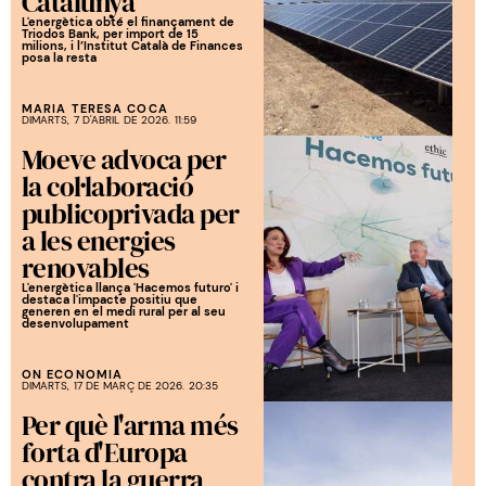
Catalunya
L'energètica obté el finançament de
Triodos Bank, per import de 15
milions, i l’Institut Català de Finances
posa la resta
MARIA TERESA COCA
DIMARTS, 7 D'ABRIL DE 2026. 11:59
Moeve advoca per
la col·laboració
publicoprivada per
a les energies
renovables
L'energètica llança 'Hacemos futuro' i
destaca l'impacte positiu que
generen en el medi rural per al seu
desenvolupament
ON ECONOMIA
DIMARTS, 17 DE MARÇ DE 2026. 20:35
Per què l'arma més
forta d'Europa
contra la guerra