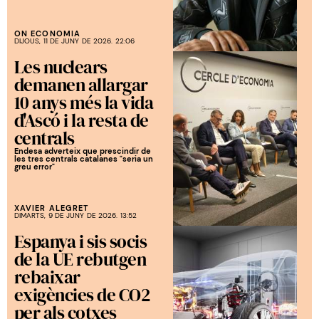
ON ECONOMIA
DIJOUS, 11 DE JUNY DE 2026. 22:06
Les nuclears
demanen allargar
10 anys més la vida
d'Ascó i la resta de
centrals
Endesa adverteix que prescindir de
les tres centrals catalanes "seria un
greu error"
XAVIER ALEGRET
DIMARTS, 9 DE JUNY DE 2026. 13:52
Espanya i sis socis
de la UE rebutgen
rebaixar
exigències de CO2
per als cotxes