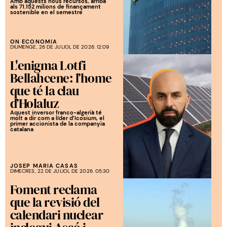
Amb aquests nous recursos, arriba
als 71.152 milions de finançament
sostenible en el semestre
ON ECONOMIA
DIUMENGE, 26 DE JULIOL DE 2026. 12:09
L'enigma Lotfi
Bellahcene: l’home
que té la clau
d’Holaluz
Aquest inversor franco-algerià té
molt a dir com a líder d’Icosium, el
primer accionista de la companyia
catalana
JOSEP MARIA CASAS
DIMECRES, 22 DE JULIOL DE 2026. 05:30
Foment reclama
que la revisió del
calendari nuclear