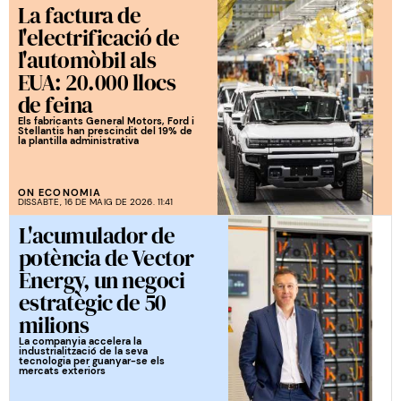
La factura de
l'electrificació de
l'automòbil als
EUA: 20.000 llocs
de feina
Els fabricants General Motors, Ford i
Stellantis han prescindit del 19% de
la plantilla administrativa
ON ECONOMIA
DISSABTE, 16 DE MAIG DE 2026. 11:41
L'acumulador de
potència de Vector
Energy, un negoci
estratègic de 50
milions
La companyia accelera la
industrialització de la seva
tecnologia per guanyar-se els
mercats exteriors