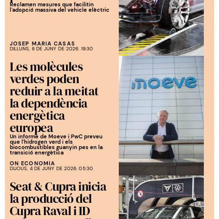
Reclamen mesures que facilitin
l'adopció massiva del vehicle elèctric
JOSEP MARIA CASAS
DILLUNS, 8 DE JUNY DE 2026. 19:30
Les molècules
verdes poden
reduir a la meitat
la dependència
energètica
europea
Un informe de Moeve i PwC preveu
que l'hidrogen verd i els
biocombustibles guanyin pes en la
transició energètica
ON ECONOMIA
DIJOUS, 4 DE JUNY DE 2026. 05:30
Seat & Cupra inicia
la producció del
Cupra Raval i ID