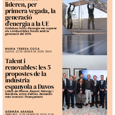
lideren, per
primera vegada, la
generació
d'energia a la UE
Ambdues fonts d'energia van superar
els combustibles fòssils amb la
generació del 30%
MARIA TERESA COCA
DIJOUS, 22 DE GENER DE 2026. 09:01
Talent i
renovables: les 5
propostes de la
indústria
espanyola a Davos
Líders de Moeve, Repsol, Naturgy i
Iberdrola, entre d'altres, demanen
més inversió i finançament
GERMÁN ARANDA
DIMECRES, 21 DE GENER DE 2026. 12:26