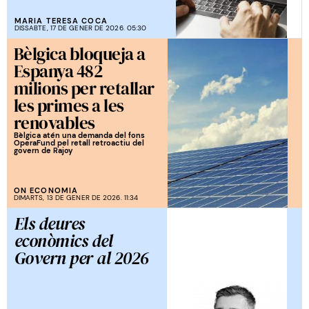
MARIA TERESA COCA
DISSABTE, 17 DE GENER DE 2026. 05:30
Bèlgica bloqueja a
Espanya 482
milions per retallar
les primes a les
renovables
Bèlgica atén una demanda del fons
OperaFund pel retall retroactiu del
govern de Rajoy
ON ECONOMIA
DIMARTS, 13 DE GENER DE 2026. 11:34
Els deures
econòmics del
Govern per al 2026