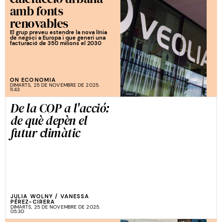
amb fonts
renovables
El grup preveu estendre la nova línia
de negoci a Europa i que generi una
facturació de 350 milions el 2030
ON ECONOMIA
DIMARTS, 25 DE NOVEMBRE DE 2025.
11:43
De la COP a l'acció:
de què depèn el
futur climàtic
JULIA WOLNY
/
VANESSA
PÉREZ-CIRERA
DIMARTS, 25 DE NOVEMBRE DE 2025.
05:30