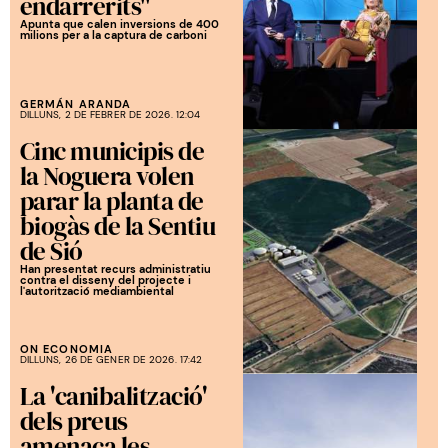
endarrerits"
Apunta que calen inversions de 400
milions per a la captura de carboni
GERMÁN ARANDA
DILLUNS, 2 DE FEBRER DE 2026. 12:04
Cinc municipis de
la Noguera volen
parar la planta de
biogàs de la Sentiu
de Sió
Han presentat recurs administratiu
contra el disseny del projecte i
l'autorització mediambiental
ON ECONOMIA
DILLUNS, 26 DE GENER DE 2026. 17:42
La 'canibalització'
dels preus
amenaça les