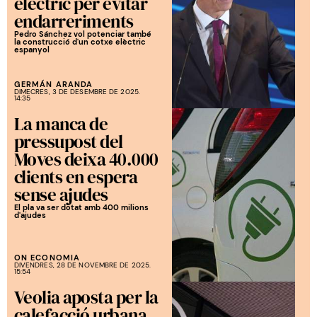
elèctric per evitar
endarreriments
Pedro Sánchez vol potenciar també
la construcció d'un cotxe elèctric
espanyol
GERMÁN ARANDA
DIMECRES, 3 DE DESEMBRE DE 2025.
14:35
La manca de
pressupost del
Moves deixa 40.000
clients en espera
sense ajudes
El pla va ser dotat amb 400 milions
d'ajudes
ON ECONOMIA
DIVENDRES, 28 DE NOVEMBRE DE 2025.
15:54
Veolia aposta per la
calefacció urbana