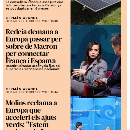
La consellera Paneque assegura que
la fotovoltaica a terra de Catalunya
es pot duplicar en 6 mesos
GERMÁN ARANDA
DILLUNS, 2 DE FEBRER DE 2026. 15:38
Redeia demana a
Europa passar per
sobre de Macron
per connectar
França i Espanya
Beatriz Corredor assenyala que cal
superar les "reticències nacionals"
GERMÁN ARANDA
DILLUNS, 2 DE FEBRER DE 2026. 12:44
Molins reclama a
Europa que
acceleri els ajuts
verds: "Estem