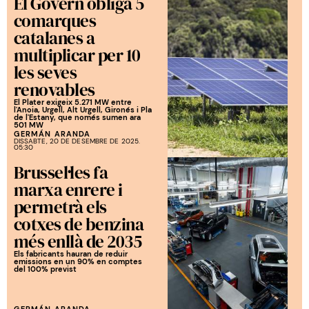
El Govern obliga 5
comarques
catalanes a
multiplicar per 10
les seves
renovables
El Plater exigeix 5.271 MW entre
l'Anoia, Urgell, Alt Urgell, Gironés i Pla
de l'Estany, que només sumen ara
501 MW
GERMÁN ARANDA
DISSABTE, 20 DE DESEMBRE DE 2025.
05:30
Brussel·les fa
marxa enrere i
permetrà els
cotxes de benzina
més enllà de 2035
Els fabricants hauran de reduir
emissions en un 90% en comptes
del 100% previst