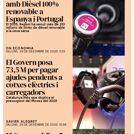
amb Dièsel 100%
renovable a
Espanya i Portugal
El 2025, Repsol ha venut més de 210
milions de litres de dièsel renovable
a la seva xarxa
ON ECONOMIA
DILLUNS, 29 DE DESEMBRE DE 2025. 11:22
El Govern posa
73,5 M per pagar
ajudes pendents a
cotxes elèctrics i
carregadors
Catalunya més que duplica el
pressupost del Moves del 2025
XAVIER ALEGRET
DILLUNS, 29 DE DESEMBRE DE 2025. 10:58