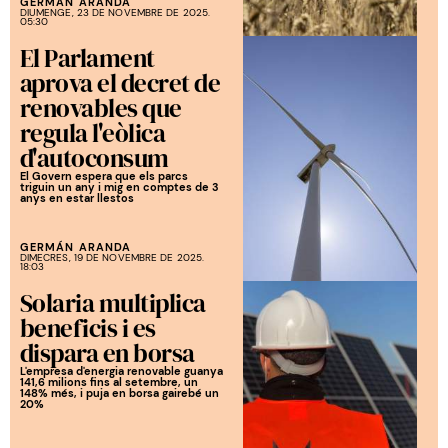
GERMÁN ARANDA
DIUMENGE, 23 DE NOVEMBRE DE 2025.
05:30
El Parlament
aprova el decret de
renovables que
regula l'eòlica
d'autoconsum
El Govern espera que els parcs
triguin un any i mig en comptes de 3
anys en estar llestos
GERMÁN ARANDA
DIMECRES, 19 DE NOVEMBRE DE 2025.
18:03
Solaria multiplica
beneficis i es
dispara en borsa
L'empresa d'energia renovable guanya
141,6 milions fins al setembre, un
148% més, i puja en borsa gairebé un
20%