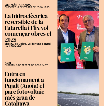
GERMÁN ARANDA
DIMECRES, 4 DE FEBRER DE 2026. 15:50
La hidroelèctrica
reversible de la
Fatarella i Flix vol
començar obres el
2028
Ebergy, de Cobra, vol fer una central
de 1.500 MW
ACN
DIMARTS, 3 DE FEBRER DE 2026. 14:57
Entra en
funcionament a
Pujalt (Anoia) el
parc fotovoltaic
més gran de
Catalunya