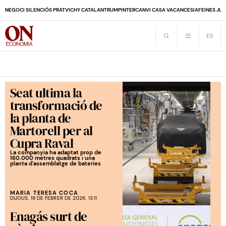
NEGOCI SILENCIÓS PRAT
VICHY CATALAN
TRUMP
INTERCANVI CASA VACANCES
IA
FEINES JUB
Seat ultima la
transformació de
la planta de
Martorell per al
Cupra Raval
La companyia ha adaptat prop de
160.000 metres quadrats i una
planta d'assemblatge de bateries
MARIA TERESA COCA
DIJOUS, 19 DE FEBRER DE 2026. 13:11
Enagás surt de