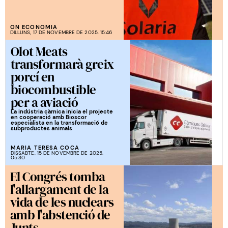
ON ECONOMIA
DILLUNS, 17 DE NOVEMBRE DE 2025. 15:46
Olot Meats
transformarà greix
porcí en
biocombustible
per a aviació
La indústria càrnica inicia el projecte
en cooperació amb Bioscor
especialista en la transformació de
subproductes animals
MARIA TERESA COCA
DISSABTE, 15 DE NOVEMBRE DE 2025.
05:30
El Congrés tomba
l'allargament de la
vida de les nuclears
amb l'abstenció de
Junts