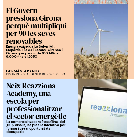
El Govern
pressiona Girona
perquè multipliqui
per 90 les seves
renovables
Energia exigeix a La Selva l'Alt
Empordà, Pla de l'Estany, Gironès i
Osoan que passin de 100 MW a
9.000 fins el 2050
GERMÁN ARANDA
DIMARTS, 20 DE GENER DE 2026. 05:30
Neix Reazziona
Academy, una
escola per
professionalitzar
el sector energètic
La comercialitzadora Reazziona, del
grup Visalia, ha pres la iniciativa per
formar i crear oportunitats
d'ocupació