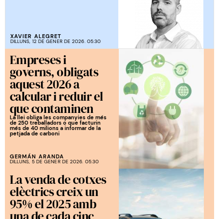
XAVIER ALEGRET
DILLUNS, 12 DE GENER DE 2026. 05:30
Empreses i
governs, obligats
aquest 2026 a
calcular i reduir el
que contaminen
La llei obliga les companyies de més
de 250 treballadors o que facturin
més de 40 milions a informar de la
petjada de carboni
GERMÁN ARANDA
DILLUNS, 5 DE GENER DE 2026. 05:30
La venda de cotxes
elèctrics creix un
95% el 2025 amb
una de cada cinc