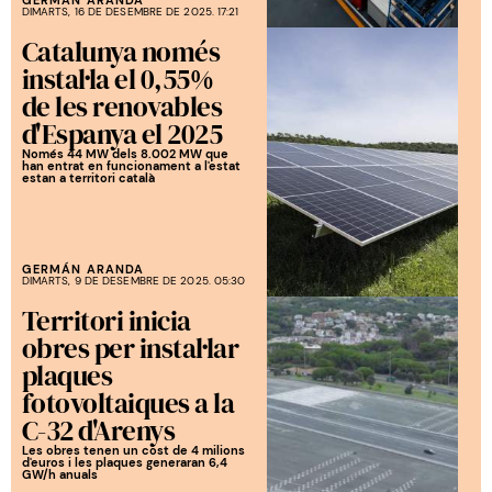
GERMÁN ARANDA
DIMARTS, 16 DE DESEMBRE DE 2025. 17:21
Catalunya només
instal·la el 0,55%
de les renovables
d'Espanya el 2025
Només 44 MW dels 8.002 MW que
han entrat en funcionament a l'estat
estan a territori català
GERMÁN ARANDA
DIMARTS, 9 DE DESEMBRE DE 2025. 05:30
Territori inicia
obres per instal·lar
plaques
fotovoltaiques a la
C-32 d'Arenys
Les obres tenen un cost de 4 milions
d'euros i les plaques generaran 6,4
GW/h anuals