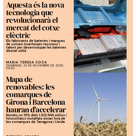
Aquesta és la nova
tecnologia que
revolucionarà el
mercat del cotxe
elèctric
Els fabricants de bateries i marques
de cotxes inverteixen recursos i
talent per desenvolupar les bateries
d'estat sòlid
MARIA TERESA COCA
DIUMENGE, 23 DE NOVEMBRE DE 2025.
05:30
Mapa de
renovables: les
comarques de
Girona i Barcelona
hauran d'accelerar
Només un 15% dels 1.522 MW eòlics i
fotovoltaics instal·lats estan fora de
les comarques de Tarragona i Lleida