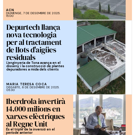
ACN
DIUMENGE, 7 DE DESEMBRE DE 2025.
15:00
Depurtech llança
nova tecnologia
per al tractament
de llots d'aigües
residuals
L'enginyeria de Tona avança en el
disseny i la construcció de plantes
depuradores a mida dels clients
MARIA TERESA COCA
DISSABTE, 6 DE DESEMBRE DE 2025.
05:30
Iberdrola invertirà
14.000 milions en
xarxes elèctriques
al Regne Unit
És el triple de la inversió en el
període anterior