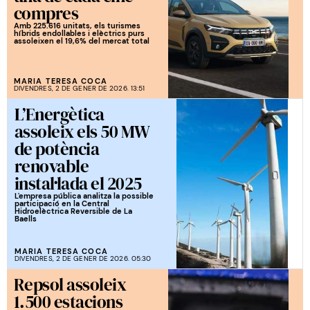
compres
Amb 225.616 unitats, els turismes
híbrids endollables i elèctrics purs
assoleixen el 19,6% del mercat total
MARIA TERESA COCA
DIVENDRES, 2 DE GENER DE 2026. 13:51
L’Energètica
assoleix els 50 MW
de potència
renovable
instal·lada el 2025
L'empresa pública analitza la possible
participació en la Central
Hidroelèctrica Reversible de La
Baells
MARIA TERESA COCA
DIVENDRES, 2 DE GENER DE 2026. 05:30
Repsol assoleix
1.500 estacions