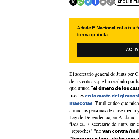
SEGUIR EN
Añade ElNacional.cat a tus f
forma gratuita
ACTI
El secretario general de Junts per 
de las críticas que ha recibido por
que utilice
"el dinero de los ca
fiscales
en la cuota del gimnasi
. Turull criticó que mi
mascotas
a muchas personas de clase media y
Ley de Dependencia, en Andalucía 
fiscales. El secretario de Junts, si
"reproches" "no
van contra And
"tiene un sistema de financia