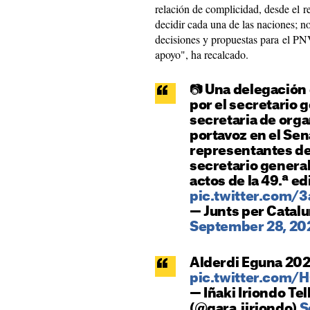
relación de complicidad, desde el re
decidir cada una de las naciones; n
decisiones y propuestas para el P
apoyo", ha recalcado.
📷 Una delegación
por el secretario 
secretaria de org
portavoz en el Se
representantes de
secretario genera
actos de la 49.ª ed
pic.twitter.com/
— Junts per Catal
September 28, 20
Alderdi Eguna 20
pic.twitter.com
— Iñaki Iriondo Tell
(@gara_iiriondo)
S