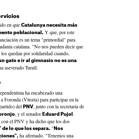
rvicios
tido en que
Catalunya necesita más
Y que, por este
umento poblacional.
nanciación es un tema "primordial" para
dadanía catalana. "No nos pueden decir que
 los quedan por solidaridad cuando,
un gato e ir al gimnasio no es una
a aseverado Turull.
V
ndependentista ha encabezado una
a Foronda (Vitoria) para participar en la
partido) del
, junto con la secretaría de
PNV
, y el senador
.
oronjo
Eduard Pujol
es con el PNV y ha dicho que los dos
"
de lo que los separa.
Nos
ha afirmado. "Tenemos una
ciones",