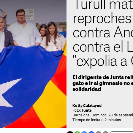
Turull mat
reproches
contra And
contra el
"expolia a
El dirigente de Junts re
gato e ir al gimnasio no
solidaridad
Ketty Calatayud
Foto:
Junts
Barcelona. Domingo, 28 de septiem
Tiempo de lectura: 2 minutos