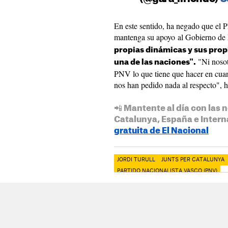
En este sentido, ha negado que el 
mantenga su apoyo al Gobierno de
propias dinámicas y sus prop
"Ni nosot
una de las naciones".
PNV lo que tiene que hacer en cuant
nos han pedido nada al respecto", 
📲 Mantente al día con las n
Catalunya, España e Intern
gratuita de El Nacional
JORDI TURULL
JUNTS PER CATALUNYA
PARTIDO NACIONALISTA VASCO (PNV)