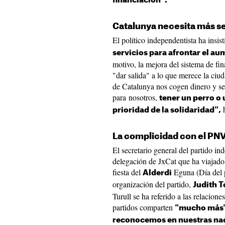
financiación".
Catalunya necesita más se
El político independentista ha insis
servicios para afrontar el a
motivo, la mejora del sistema de fi
"dar salida" a lo que merece la ciu
de Catalunya nos cogen dinero y se
para nosotros,
tener un perro o 
h
prioridad de la solidaridad",
La complicidad con el PN
El secretario general del partido i
delegación de JxCat que ha viajado 
fiesta del
Eguna (Día del 
Alderdi
organización del partido,
Judith T
Turull se ha referido a las relacion
partidos comparten
"mucho más" 
reconocemos en nuestras na