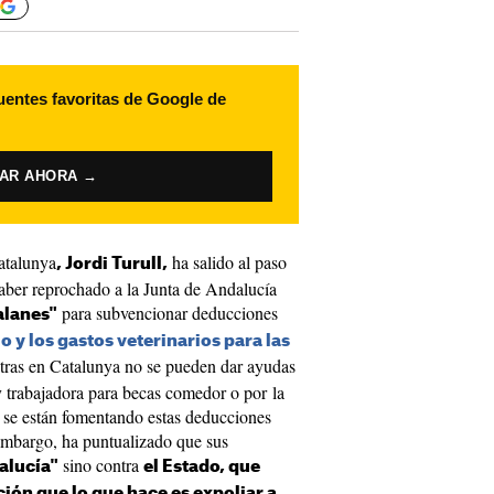
uentes favoritas de Google de
VAR AHORA →
Catalunya
ha salido al paso
, Jordi Turull,
 haber reprochado a la Junta de Andalucía
para subvencionar deducciones
talanes"
o y los gastos veterinarios para las
entras en Catalunya no se pueden dar ayudas
 trabajadora para becas comedor o por la
se están fomentando estas deducciones
n embargo, ha puntualizado que sus
sino contra
alucía"
el Estado, que
ción que lo que hace es expoliar a