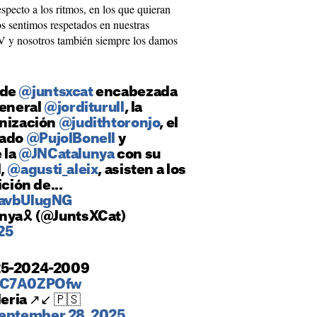
specto a los ritmos, en los que quieran
os sentimos respetados en nuestras
NV y nosotros también siempre los damos
 de
@juntsxcat
encabezada
general
@jorditurull
, la
anización
@judithtoronjo
, el
nado
@PujolBonell
y
 la
@JNCatalunya
con su
l,
@agusti_aleix
, asisten a los
ición de...
3avbUlugNG
unya🎗 (@JuntsXCat)
25
25-2024-2009
/HC7A0ZPOfw
eria ↗️↙️ 🇵🇸
eptember 28, 2025