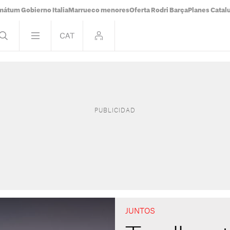
mátum Gobierno Italia
Marrueco menores
Oferta Rodri Barça
Planes Catal
JUNTOS