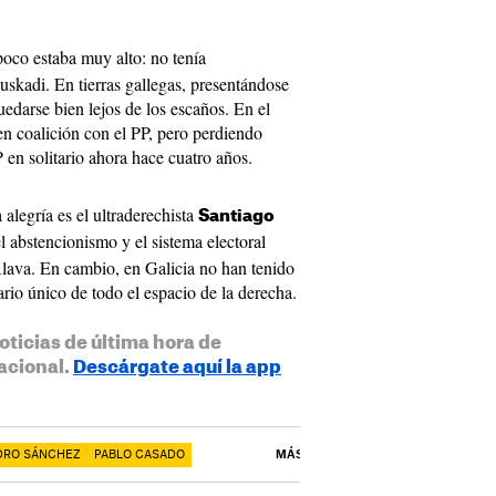
oco estaba muy alto: no tenía
uskadi. En tierras gallegas, presentándose
uedarse bien lejos de los escaños. En el
en coalición con el PP, pero perdiendo
P en solitario ahora hace cuatro años.
alegría es el ultraderechista
Santiago
l abstencionismo y el sistema electoral
lava. En cambio, en Galicia no han tenido
ario único de todo el espacio de la derecha.
oticias de última hora de
acional.
Descárgate aquí la app
DRO SÁNCHEZ
PABLO CASADO
MÁS