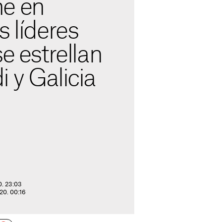
e en
s líderes
se estrellan
 y Galicia
0. 23:03
020. 00:16