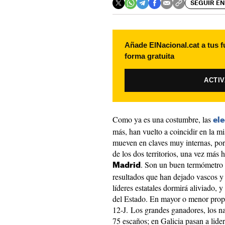
SEGUIR EN
Añade ElNacional.cat a tus f
forma gratuita
ACTI
Como ya es una costumbre, las
el
más, han vuelto a coincidir en la m
mueven en claves muy internas, por 
de los dos territorios, una vez más
. Son un buen termómetro d
Madrid
resultados que han dejado vascos y 
líderes estatales dormirá aliviado, y
del Estado. En mayor o menor propor
12-J. Los grandes ganadores, los n
75 escaños; en Galicia pasan a lider