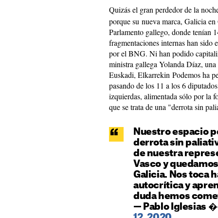
Quizás el gran perdedor de la noch
porque su nueva marca, Galicia en
Parlamento gallego, donde tenían 1
fragmentaciones internas han sido el
por el BNG. Ni han podido capitaliz
ministra gallega Yolanda Díaz, una 
Euskadi, Elkarrekin Podemos ha pe
pasando de los 11 a los 6 diputados.
izquierdas, alimentada sólo por la 
que se trata de una "derrota sin pali
Nuestro espacio po
derrota sin paliat
de nuestra repres
Vasco y quedamos 
Galicia. Nos toca 
autocrítica y apre
duda hemos comet
— Pablo Iglesias
12, 2020