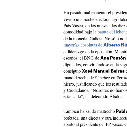
Ha pasado mal recuento el preside
vivido una noche electoral agridulc
País Vasco, de los nueve a los diez
comodidad bajo la
batuta del lehen
de la moneda: Galicia. No sólo no h
mayorías absolutas de
Alberto Nú
el liderazgo de la oposición. Mientra
escaños, el BNG de
Ana Pontón
diputados, convirtiéndose en la seg
consiguió
e
Xosé Manuel Beiras
mano derecha de Sánchez en Ferraz,
hierro, justificando que los resulta
y Ciudadanos. "Nosotros no hemos
estancado", ha defendido Ábalos.
También ha salido maltrecho
Pabl
bofetada, una directa y otra indirec
apartó al presidente del PP vasco,