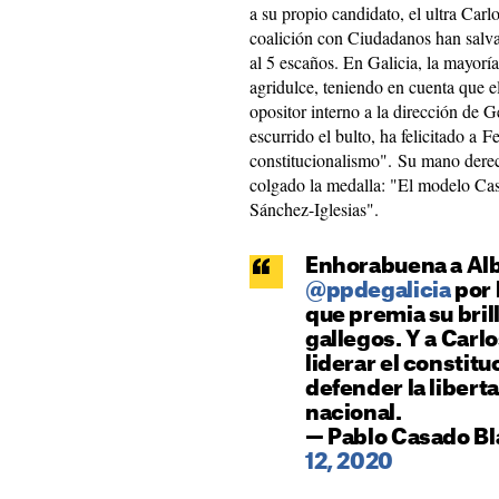
a su propio candidato, el ultra Carl
coalición con Ciudadanos han salva
al 5 escaños. En Galicia, la mayoría
agridulce, teniendo en cuenta que el
opositor interno a la dirección de 
escurrido el bulto, ha felicitado a F
constitucionalismo". Su mano derec
colgado la medalla: "El modelo Ca
Sánchez-Iglesias".
Enhorabuena a Alb
@ppdegalicia
por 
que premia su bril
gallegos. Y a Carlo
liderar el constitu
defender la liberta
nacional.
— Pablo Casado B
12, 2020