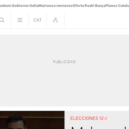
mátum Gobierno Italia
Marrueco menores
Oferta Rodri Barça
Planes Catal
ELECCIONES 12-J