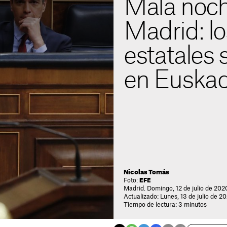
Mala noch
Madrid: lo
estatales 
en Euskadi
Nicolas Tomás
Foto:
EFE
Madrid. Domingo, 12 de julio de 202
Actualizado: Lunes, 13 de julio de 2
Tiempo de lectura: 3 minutos