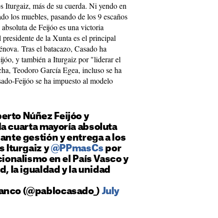
os Iturgaiz, más de su cuerda. Ni yendo en
do los muebles, pasando de los 9 escaños
 absoluta de Feijóo es una victoria
 presidente de la Xunta es el principal
Génova. Tras el batacazo, Casado ha
eijóo, y también a Iturgaiz por "liderar el
ha, Teodoro García Egea, incluso se ha
sado-Feijóo se ha impuesto al modelo
erto Núñez Feijóo y
la cuarta mayoría absoluta
lante gestión y entrega a los
s Iturgaiz y
@PPmasCs
por
cionalismo en el País Vasco y
d, la igualdad y la unidad
lanco (@pablocasado_)
July