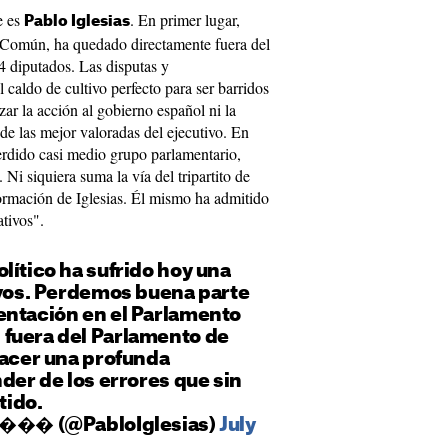
e es
. En primer lugar,
Pablo Iglesias
 Común, ha quedado directamente fuera del
4 diputados. Las disputas y
 caldo de cultivo perfecto para ser barridos
ar la acción al gobierno español ni la
de las mejor valoradas del ejecutivo. En
rdido casi medio grupo parlamentario,
 Ni siquiera suma la vía del tripartito de
formación de Iglesias. Él mismo ha admitido
ativos".
lítico ha sufrido hoy una
ivos. Perdemos buena parte
entación en el Parlamento
fuera del Parlamento de
hacer una profunda
nder de los errores que sin
ido.
 ���� (@PabloIglesias)
July