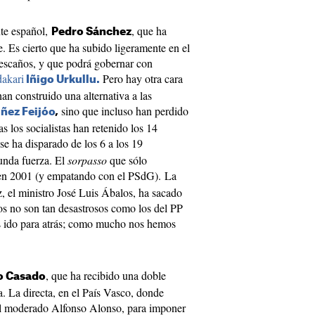
nte español,
, que ha
Pedro Sánchez
e. Es cierto que ha subido ligeramente en el
 escaños, y que podrá gobernar con
dakari
Pero hay otra cara
Iñigo Urkullu.
an construido una alternativa a las
sino que incluso han perdido
ñez Feijóo
,
s los socialistas han retenido los 14
se ha disparado de los 6 a los 19
unda fuerza. El
sorpasso
que sólo
n 2001 (y empatando con el PSdG). La
 el ministro José Luis Ábalos, ha sacado
dos no son tan desastrosos como los del PP
 ido para atrás; como mucho nos hemos
, que ha recibido una doble
o Casado
ta. La directa, en el País Vasco, donde
 el moderado Alfonso Alonso, para imponer