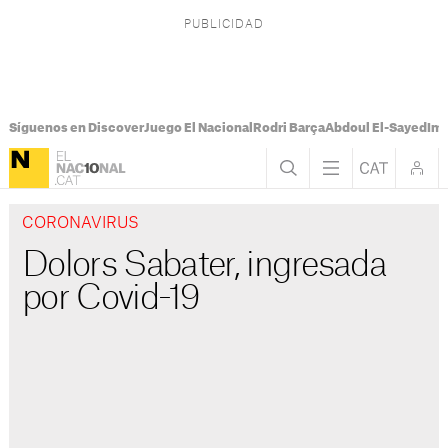
Síguenos en Discover
Juego El Nacional
Rodri Barça
Abdoul El-Sayed
Imá
CORONAVIRUS
Dolors Sabater, ingresada
por Covid-19