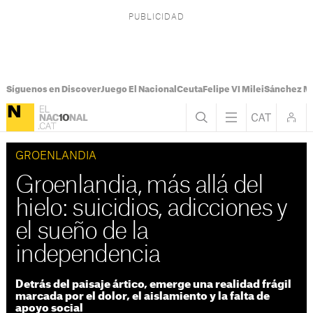
Síguenos en Discover
Juego El Nacional
Ceuta
Felipe VI Milei
Sánchez M
GROENLANDIA
Groenlandia, más allá del
hielo: suicidios, adicciones y
el sueño de la
independencia
Detrás del paisaje ártico, emerge una realidad frágil
marcada por el dolor, el aislamiento y la falta de
apoyo social