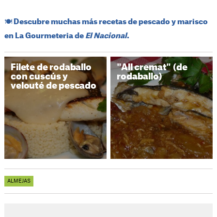
​🍽️​ Descubre muchas más recetas de pescado y marisco
en La Gourmeteria de
El Nacional
.
Filete de rodaballo
"All cremat" (de
con cuscús y
rodaballo)
velouté de pescado
ALMEJAS