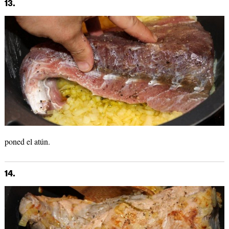
13.
poned el atún.
14.