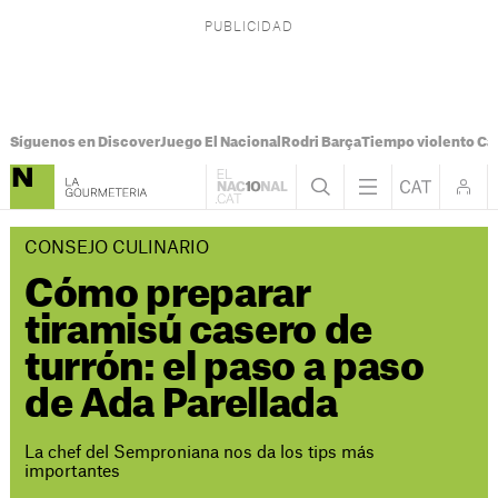
Síguenos en Discover
Juego El Nacional
Rodri Barça
Tiempo violento Ca
CONSEJO CULINARIO
Cómo preparar
tiramisú casero de
turrón: el paso a paso
de Ada Parellada
La chef del Semproniana nos da los tips más
importantes