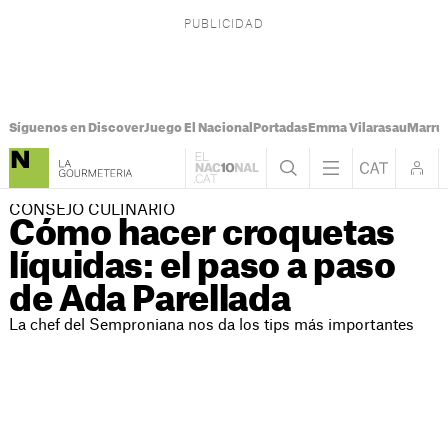
Síguenos en Discover
Juego El Nacional
Portadas
Emma Vilarasau
Marru
CONSEJO CULINARIO
Cómo hacer croquetas
líquidas: el paso a paso
de Ada Parellada
La chef del Semproniana nos da los tips más importantes