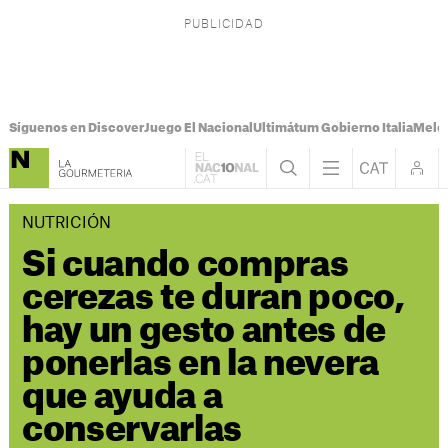
Síguenos en Discover
Juego El Nacional
Ultimátum Gobierno Italia
Melon
NUTRICIÓN
Si cuando compras
cerezas te duran poco,
hay un gesto antes de
ponerlas en la nevera
que ayuda a
conservarlas