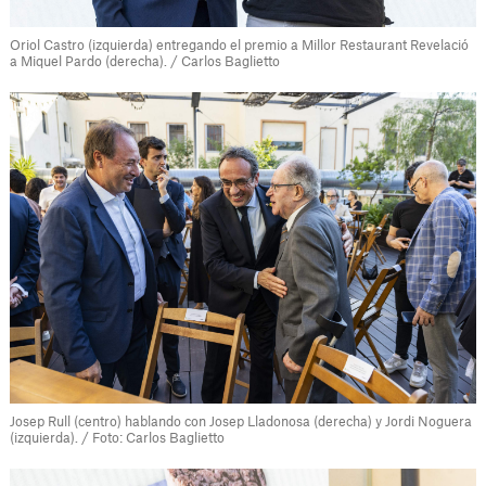
Oriol Castro (izquierda) entregando el premio a Millor Restaurant Revelació
a Miquel Pardo (derecha). / Carlos Baglietto
Josep Rull (centro) hablando con Josep Lladonosa (derecha) y Jordi Noguera
(izquierda). / Foto: Carlos Baglietto