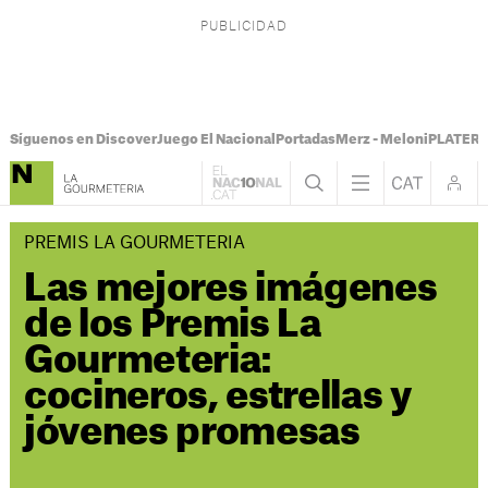
Síguenos en Discover
Juego El Nacional
Portadas
Merz - Meloni
PLATER T
PREMIS LA GOURMETERIA
Las mejores imágenes
de los Premis La
Gourmeteria:
cocineros, estrellas y
jóvenes promesas