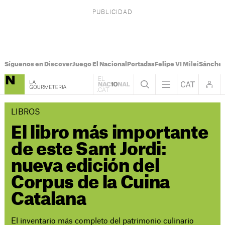
Síguenos en Discover
Juego El Nacional
Portadas
Felipe VI Milei
Sánchez
LIBROS
El libro más importante
de este Sant Jordi:
nueva edición del
Corpus de la Cuina
Catalana
El inventario más completo del patrimonio culinario