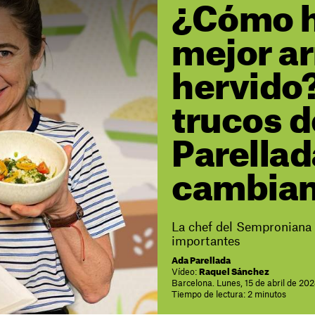
¿Cómo h
mejor ar
hervido
trucos 
Parellad
cambian
La chef del Semproniana 
importantes
Ada Parellada
Vídeo:
Raquel Sánchez
Barcelona. Lunes, 15 de abril de 20
Tiempo de lectura: 2 minutos