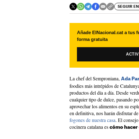
SEGUIR EN
Añade ElNacional.cat a tus f
forma gratuita
ACTI
La chef del Semproniana,
Ada Par
foodies más intrépidos de Catalunya
productos del día a día. Desde verdu
cualquier tipo de dulce, pasando po
aprovechar los alimentos en su espl
en definitiva, nos harán disfrutar d
fogones de nuestra casa
. El consej
cocinera catalana es
cómo hacer 