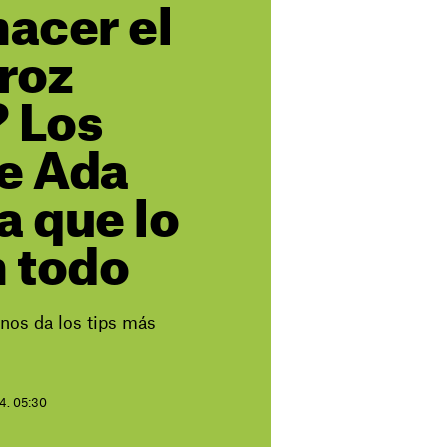
acer el
roz
? Los
de Ada
a que lo
 todo
nos da los tips más
24. 05:30