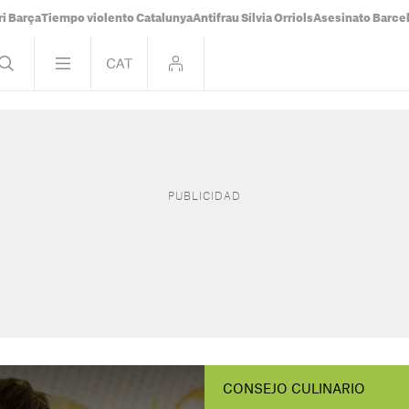
i Barça
Tiempo violento Catalunya
Antifrau Sílvia Orriols
Asesinato Barce
CONSEJO CULINARIO