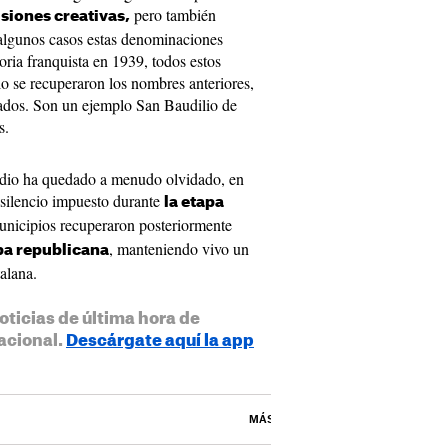
pero también
siones creativas,
n algunos casos estas denominaciones
oria franquista en 1939, todos estos
 se recuperaron los nombres anteriores,
ados. Son un ejemplo San Baudilio de
s.
sodio ha quedado a menudo olvidado, en
l silencio impuesto durante
la etapa
unicipios recuperaron posteriormente
, manteniendo vivo un
pa republicana
talana.
oticias de última hora de
acional.
Descárgate aquí la app
MÁS