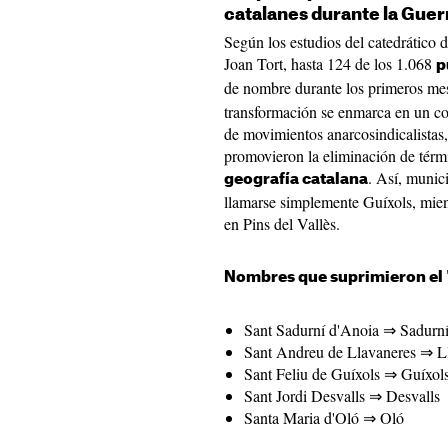
catalanes durante la Guerr
Según los estudios del catedrático 
Joan Tort, hasta 124 de los 1.068
p
de nombre durante los primeros me
transformación se enmarca en un co
de movimientos anarcosindicalistas, 
promovieron la eliminación de térmi
. Así, munic
geografía catalana
llamarse simplemente Guíxols, mien
en Pins del Vallès.
Nombres que suprimieron el 
Sant Sadurní d'Anoia ⇒ Sadurn
Sant Andreu de Llavaneres ⇒ L
Sant Feliu de Guíxols ⇒ Guíxol
Sant Jordi Desvalls ⇒ Desvalls
Santa Maria d'Oló ⇒ Oló