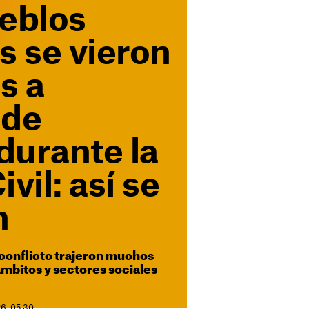
eblos
s se vieron
s a
 de
durante la
vil: así se
n
conflicto trajeron muchos
mbitos y sectores sociales
26. 05:30