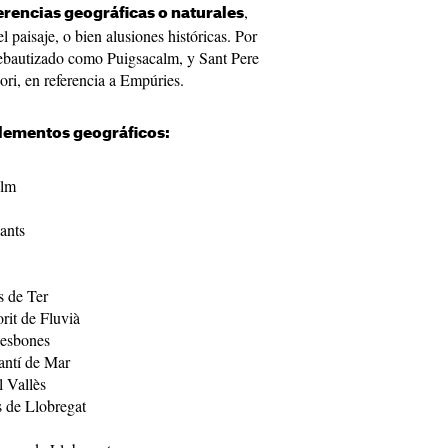
,
erencias geográficas o naturales
 paisaje, o bien alusiones históricas. Por
rebautizado como Puigsacalm, y Sant Pere
i, en referencia a Empúries.
lementos geográficos:
calm
ants
s de Ter
orit de Fluvià
üesbones
antí de Mar
l Vallès
s de Llobregat