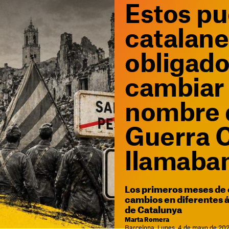
Estos pu
catalane
obligado
cambiar
nombre 
Guerra Ci
llamaba
Los primeros meses de 
cambios en diferentes á
de Catalunya
Marta Romera
Barcelona. Lunes, 4 de mayo de 20