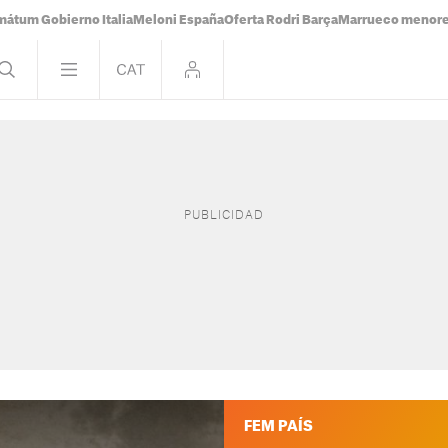
mátum Gobierno Italia
Meloni España
Oferta Rodri Barça
Marrueco menor
FEM PAÍS