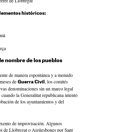
rerer de Llobregat
ementos históricos:
romà
orça
de nombre de los pueblos
mente de manera espontánea y a menudo
 meses de
, los comités
Guerra Civil
uevas denominaciones sin un marco legal
 cuando la Generalitat republicana intentó
robación de los ayuntamientos y del
exento de improvisación. Algunos
i de Llobregat o Aigüesbones por Sant