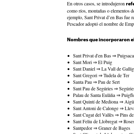
En otros casos, se introdujeron
ref
como ríos, montañas o elementos del
ejemplo, Sant Privat d’en Bas fue 
Pescador adoptó el nombre de Empor
Nombres que incorporaron e
Sant Privat d'en Bas ⇒ Puigsa
Sant Mori ⇒ El Puig
Sant Daniel ⇒ La Vall de Gallig
Sant Gregori ⇒ Tudela de Ter
Santa Pau ⇒ Pau de Sert
Sant Pau de Segúries ⇒ Segúrie
Palau de Santa Eulàlia ⇒ Puigfl
Sant Quintí de Mediona ⇒ Aig
Sant Antoni de Calonge ⇒ Llev
Sant Cugat del Vallès ⇒ Pins de
Sant Feliu de Llobregat ⇒ Rose
Santpedor ⇒ Graner de Bages