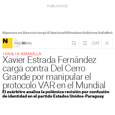
Síguenos en Discover
Juego El Nacional
Ultimátum Gobierno Italia
Melon
TARJETA AMARILLA
Xavier Estrada Fernández
carga contra Del Cerro
Grande por manipular el
protocolo VAR en el Mundial
El exárbitro analiza la polémica revisión por confusión
de identidad en el partido Estados Unidos-Paraguay