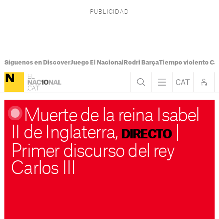
Síguenos en Discover
Juego El Nacional
Rodri Barça
Tiempo violento Ca
Muerte de la reina Isabel
II de Inglaterra,
|
DIRECTO
Primer discurso del rey
Carlos III