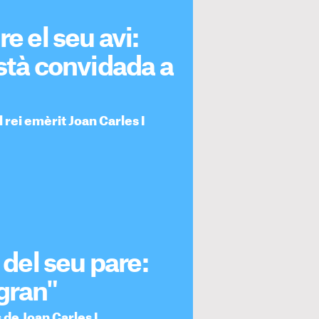
e el seu avi:
Està convidada a
l rei emèrit Joan Carles I
 del seu pare:
gran"
 de Joan Carles I