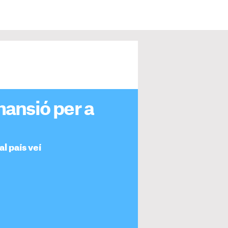
mansió per a
al país veí