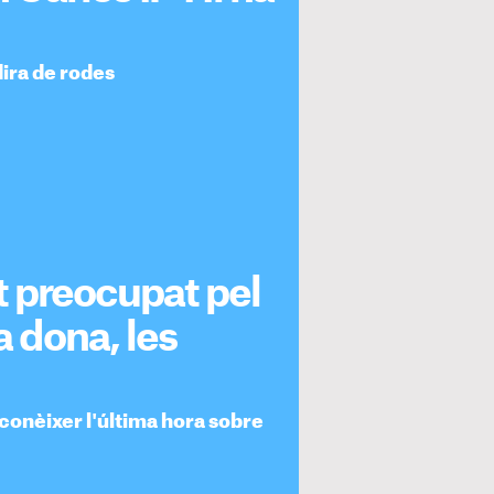
dira de rodes
lt preocupat pel
a dona, les
 conèixer l'última hora sobre