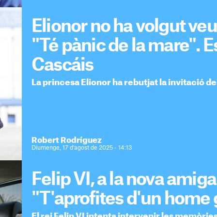
Elionor no ha volgut veur
"Té pànic de la mare". 
Cascáis
La princesa Elionor ha rebutjat la invitació de
Robert Rodríguez
Diumenge, 17 d'agost de 2025 - 14:13
Felip VI, a la nova amiga
"T'aprofites d'un home 
El rei Felip VI intenta intervenir les memòries