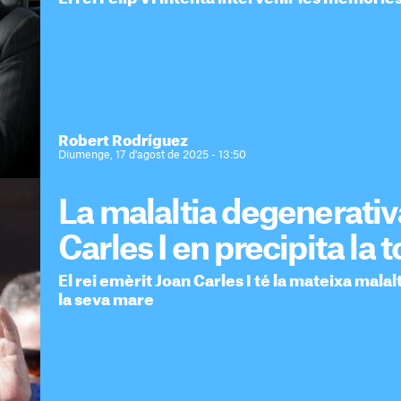
Robert Rodríguez
Diumenge, 17 d'agost de 2025 - 13:50
La malaltia degenerativ
Carles I en precipita la 
El rei emèrit Joan Carles I té la mateixa malalt
la seva mare