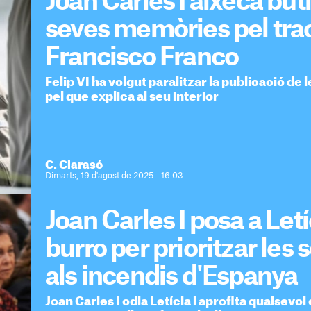
Joan Carles I aixeca butl
seves memòries pel tra
Francisco Franco
Felip VI ha volgut paralitzar la publicació de
pel que explica al seu interior
C. Clarasó
Dimarts, 19 d'agost de 2025 - 16:03
Joan Carles I posa a Let
burro per prioritzar les
als incendis d'Espanya
Joan Carles I odia Letícia i aprofita qualsevol 