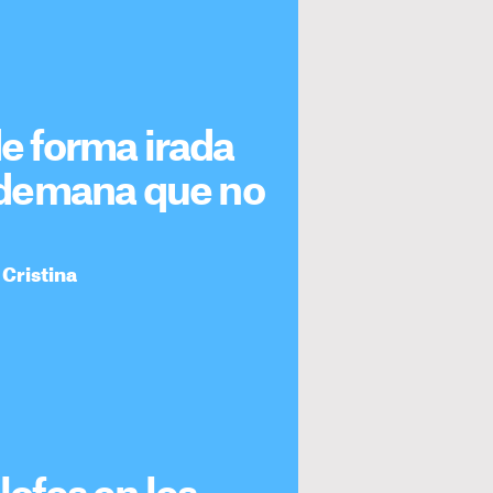
de forma irada
li demana que no
 Cristina