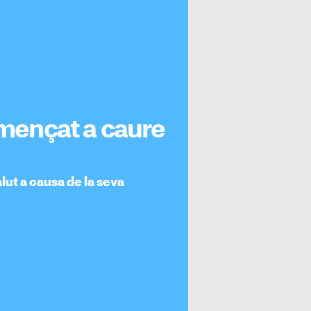
omençat a caure
lut a causa de la seva