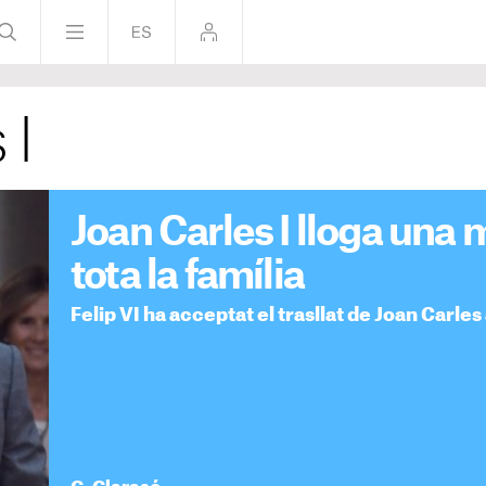
 I
Joan Carles I lloga una 
tota la família
Felip VI ha acceptat el trasllat de Joan Carles 