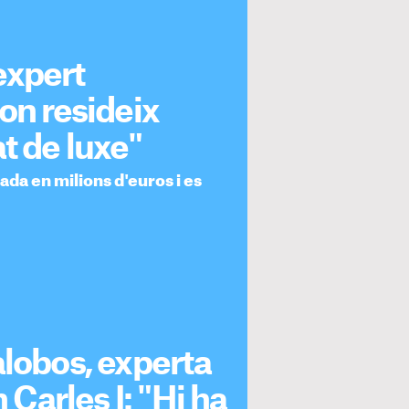
expert
on resideix
t de luxe"
ada en milions d'euros i es
alobos, experta
 Carles I: "Hi ha