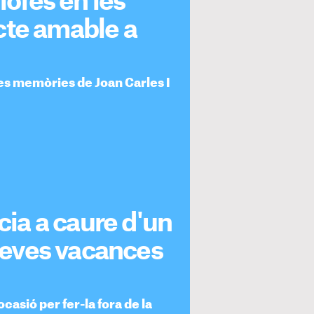
lofes en les
cte amable a
 les memòries de Joan Carles I
ícia a caure d'un
 seves vacances
ocasió per fer-la fora de la