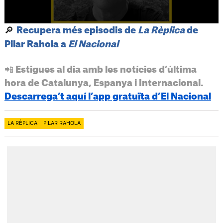
🔎
Recupera més episodis de
La Rèplica
de
Pilar Rahola a
El Nacional
📲 Estigues al dia amb les notícies d’última
hora de Catalunya, Espanya i Internacional.
Descarrega’t aquí l’app gratuïta d’El Nacional
LA RÈPLICA
PILAR RAHOLA