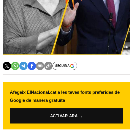
SEGUIR A
Afegeix ElNacional.cat a les teves fonts preferides de
Google de manera gratuïta
ACTIVAR ARA →