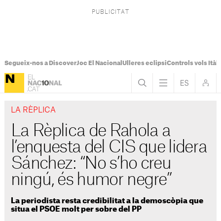
Segueix-nos a Discover
Joc El Nacional
Ulleres eclipsi
Controls vols Itàli
LA RÈPLICA
La Rèplica de Rahola a
l’enquesta del CIS que lidera
Sánchez: “No s’ho creu
ningú, és humor negre”
La periodista resta credibilitat a la demoscòpia que
situa el PSOE molt per sobre del PP