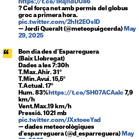
https://t.co/IRqI1dDU86
? Cel força net amb permís del globus
groc a primera hora.
pic.twitter.com/2hIt2EOslD
— Jordi Queralt (@meteopuigcerda)
May
29, 2025
Bon dia des d'Esparreguera
(Baix Llobregat)
Dades a les 7:30h
T.Max.Ahir. 31°
T.Min.Avui. 15,5°
T.Actual. 17°
Hum. 83%
https://t.co/SH07ACAalc
7,9
km/h
Vent.Max.19 km/h
Pressió. 1021 mb
pic.twitter.com/JXxtoeeYad
— dades meteorològiques
d'esparreguera (@d_esparreguera)
May