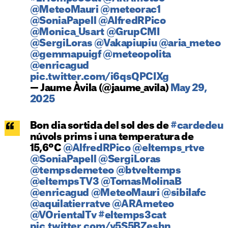
@MeteoMauri
@meteorac1
@SoniaPapell
@AlfredRPico
@Monica_Usart
@GrupCMI
@SergiLoras
@Vakapiupiu
@aria_meteo
@gemmapuigf
@meteopolita
@enricagud
pic.twitter.com/i6qsQPCIXg
— Jaume Àvila (@jaume_avila)
May 29,
2025
Bon dia sortida del sol des de
#cardedeu
núvols prims i una temperatura de
15,6ºC
@AlfredRPico
@eltemps_rtve
@SoniaPapell
@SergiLoras
@tempsdemeteo
@btveltemps
@eltempsTV3
@TomasMolinaB
@enricagud
@MeteoMauri
@sibilafc
@aquilatierratve
@ARAmeteo
@VOrientalTv
#eltemps3cat
pic.twitter.com/y5S5BZeshn