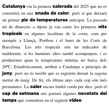
viu la primera
del 2025 que no es
Catalunya
calorada
convertirà en una
, però sí que deixarà
onada de calor
un primer
anticipat. La passada
pic de temperatures
nit de dimecres a dijous ja van caure les primeres
nits
en algunes localitats de la costa, com per
tropicals
exemple a Llançà, Portbou i el barri de les Corts de
Barcelona. Les nits tropicals són un indicador de
maldormir, si les humitats altes també acompanyen, i es
produeixen quan la temperatura mínima no baixa dels
20ºC. Estadísticament, arriben a Catalunya a principis de
, però no és insòlit que es registrin durant la segona
juny
meitat de maig. De fet, els últims anys cada cop són més
prematures. La
encara tindrà corda per dies, però el
calor
ens portarà algunes
cap de setmana
novetats del
que comentem en el següent
:
temps
vídeo