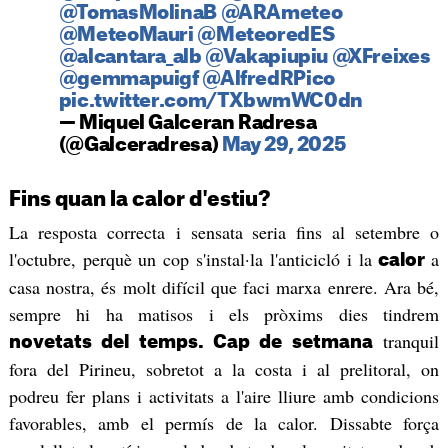
@TomasMolinaB
@ARAmeteo
@MeteoMauri
@MeteoredES
@alcantara_alb
@Vakapiupiu
@XFreixes
@gemmapuigf
@AlfredRPico
pic.twitter.com/TXbwmWC0dn
— Miquel Galceran Radresa
(@Galceradresa)
May 29, 2025
Fins quan la calor d'estiu?
La resposta correcta i sensata seria fins al setembre o
l'octubre, perquè un cop s'instal·la l'anticicló i la
a
calor
casa nostra, és molt difícil que faci marxa enrere. Ara bé,
sempre hi ha matisos i els pròxims dies tindrem
tranquil
novetats del temps. Cap de setmana
fora del Pirineu, sobretot a la costa i al prelitoral, on
podreu fer plans i activitats a l'aire lliure amb condicions
favorables, amb el permís de la calor. Dissabte força