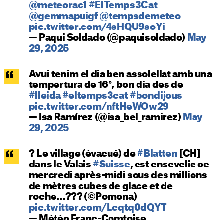
@meteorac1
#ElTemps3Cat
@gemmapuigf
@tempsdemeteo
pic.twitter.com/4sHQU9soYi
— Paqui Soldado (@paquisoldado)
May
29, 2025
Avui tenim el dia ben assolellat amb una
tempertura de 16°, bon dia des de
#lleida
#eltemps3cat
#bondijous
pic.twitter.com/nftHeWOw29
— Isa Ramírez (@isa_bel_ramirez)
May
29, 2025
? Le village (évacué) de
#Blatten
[CH]
dans le Valais
#Suisse
, est ensevelie ce
mercredi après-midi sous des millions
de mètres cubes de glace et de
roche…??? (©Pomona)
pic.twitter.com/Lcqtq0dQYT
— Météo Franc-Comtoise