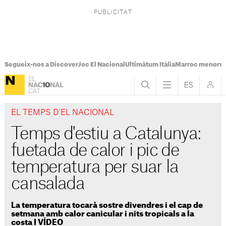
Segueix-nos a Discover
Joc El Nacional
Ultimàtum Itàlia
Marroc menors
EL TEMPS D'EL NACIONAL
Temps d'estiu a Catalunya:
fuetada de calor i pic de
temperatura per suar la
cansalada
La temperatura tocarà sostre divendres i el cap de
setmana amb calor canicular i nits tropicals a la
costa I VÍDEO