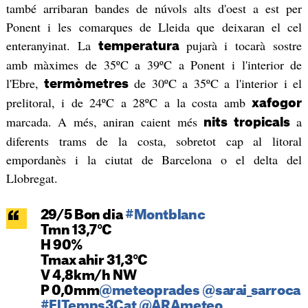
també arribaran bandes de núvols alts d'oest a est per
Ponent i les comarques de Lleida que deixaran el cel
enteranyinat. La
pujarà i tocarà sostre
temperatura
amb màximes de 35ºC a 39ºC a Ponent i l'interior de
l'Ebre,
de 30ºC a 35ºC a l'interior i el
termòmetres
prelitoral, i de 24ºC a 28ºC a la costa amb
xafogor
marcada. A més, aniran caient més
a
nits tropicals
diferents trams de la costa, sobretot cap al litoral
empordanès i la ciutat de Barcelona o el delta del
Llobregat.
29/5 Bon dia
#Montblanc
Tmn 13,7°C
H 90%
Tmax ahir 31,3°C
V 4,8km/h NW
P 0,0mm
@meteoprades
@sarai_sarroca
#ElTemps3Cat
@ARAmeteo