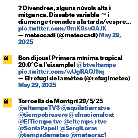
? Divendres, alguns núvols alts i
mitgencs. Dissabte variable ⛅ i
diumenge tronades a la tarda/vespre…
pic.twitter.com/0mK6sv0AJK
— meteocadí (@meteocadi)
May 29,
2025
Bon dijous! Primera mínima tropical
20.0°C a l'eixample!
@btveltemps
pic.twitter.com/wUgRAOJ1tq
— El refugi de la méteo (@refugimeteo)
May 29, 2025
Torroella de Montgrí 29/5/25
@eltempsTV3
@aquilatierratve
@tiempobrasero
@elnacionalcat
@ElTiempo_tve
@eltemps_rtve
@SoniaPapell
@SergiLoras
@tempsdemeteo
@meteorac1