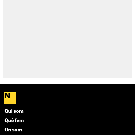
Qui som
Què fem
On som