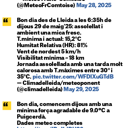
(@MeteoFrComtoise)
May 28, 2025
Bon dia des de Lleida a les 6:35h de
dijous 29 de maig'25: assolellat i
ambient una mica fresc.
T.mínima i actual: 15,2°C
Humitat Relativa (HR): 81%
Vent de nordest 5 km/h
Visibilitat mínima ~ 18 km
Jornada assolellada amb una tarda molt
calorosa amb T.màximes entre 30° i
35°C.
pic.twitter.com/WFDlXuGTdB
— Climadelleida/meteoponent
(@climadelleida)
May 29, 2025
Bon dia, comencem dijous amb una
mínima força agradable de 9.0ºC a
Puigcerdà.
Dades meteo completes