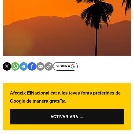
SEGUIR A
Afegeix ElNacional.cat a les teves fonts preferides de
Google de manera gratuïta
ACTIVAR ARA →