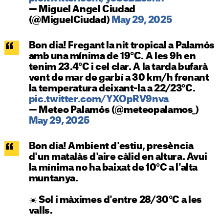
— Miguel Angel Ciudad
(@MiguelCiudad)
May 29, 2025
Bon dia! Fregant la nit tropical a Palamós
amb una mínima de 19°C. A les 9h en
tenim 23.4°C i cel clar. A la tarda bufarà
vent de mar de garbí a 30 km/h frenant
la temperatura deixant-la a 22/23°C.
pic.twitter.com/YXOpRV9nva
— Meteo Palamós (@meteopalamos_)
May 29, 2025
Bon dia! Ambient d'estiu, presència
d'un matalàs d'aire càlid en altura. Avui
la mínima no ha baixat de 10°C a l'alta
muntanya.
☀️ Sol i màximes d'entre 28/30°C a les
valls.