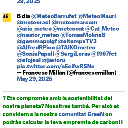
29, 2025
B dia
@MeteoBarrufet
@MeteoMauri
@meteorac1
@meteomarccm
@aria_meteo
@meteocat
@Cat_Meteo
@nestor_meteo
@TomasMolinaB
@gemmapuigf
@eltempsTV3
@AlfredRPico
@TAIKOmeteo
@SoniaPapell
@SergiLoras
@1967fct
@efojea1
@javioru
pic.twitter.com/cEeifwRSNe
— Francesc Millán (@francescmillan)
May 29, 2025
? Ets compromès amb la sostenibilitat del
nostre planeta? Nosaltres també. Per això et
convidem a la nostra
comunitat GreeN
on
podràs calcular la teva empremta de carboni i