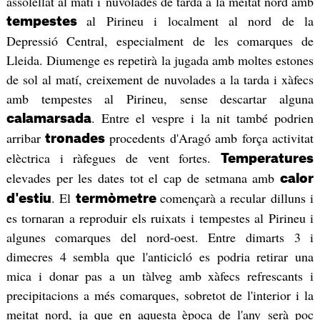
assolellat al matí i nuvolades de tarda a la meitat nord amb
al Pirineu i localment al nord de la
tempestes
Depressió Central, especialment de les comarques de
Lleida. Diumenge es repetirà la jugada amb moltes estones
de sol al matí, creixement de nuvolades a la tarda i xàfecs
amb tempestes al Pirineu, sense descartar alguna
. Entre el vespre i la nit també podrien
calamarsada
arribar
procedents d'Aragó amb força activitat
tronades
elèctrica i ràfegues de vent fortes.
Temperatures
elevades per les dates tot el cap de setmana amb
calor
. El
començarà a recular dilluns i
d'estiu
termòmetre
es tornaran a reproduir els ruixats i tempestes al Pirineu i
algunes comarques del nord-oest. Entre dimarts 3 i
dimecres 4 sembla que l'anticicló es podria retirar una
mica i donar pas a un tàlveg amb xàfecs refrescants i
precipitacions a més comarques, sobretot de l'interior i la
meitat nord, ja que en aquesta època de l'any serà poc