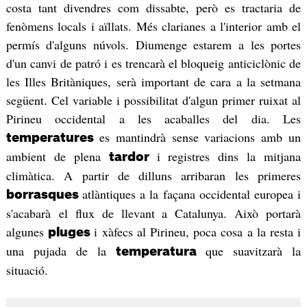
costa tant divendres com dissabte, però es tractaria de
fenòmens locals i aïllats. Més clarianes a l'interior amb el
permís d'alguns núvols. Diumenge estarem a les portes
d'un canvi de patró i es trencarà el bloqueig anticiclònic de
les Illes Britàniques, serà important de cara a la setmana
següent. Cel variable i possibilitat d'algun primer ruixat al
Pirineu occidental a les acaballes del dia. Les
es mantindrà sense variacions amb un
temperatures
ambient de plena
i registres dins la mitjana
tardor
climàtica. A partir de dilluns arribaran les primeres
atlàntiques a la façana occidental europea i
borrasques
s'acabarà el flux de llevant a Catalunya. Això portarà
algunes
i xàfecs al Pirineu, poca cosa a la resta i
pluges
una pujada de la
que suavitzarà la
temperatura
situació.