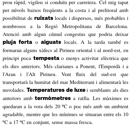
prou ràpid, vigileu si conduïu per carretera. Cel mig tapat
per núvols baixos freqüents a la costa i al prelitoral amb
possibilitat de
locals i dispersos, més probables i
ruixats
nombrosos a la Regió Metropolitana de Barcelona.
Atenció amb algun cúmul congestus que podria deixar
o
locals. A la tarda també es
pluja forta
aiguats
formaran alguns xàfecs al Pirineu oriental i al nord-est, en
principi poca
o menys activitat elèctrica que
tempesta
els dies anteriors. Més clarianes a Ponent, l'Empordà i a
l'Aran i l'Alt Pirineu. Vent fluix del sud-est que
transportarà la humitat del mar Mediterrani i alimentarà les
nuvolades.
i semblants als dies
Temperatures de luxe
anteriors amb
a ratlla. Les màximes es
termòmetres
quedaran a la vora dels 20 ºC o poc més amb un ambient
agradable, mentre que les mínimes se situaran entre els 10
ºC a 17 ºC en conjunt, sense massa fresca.