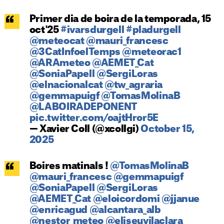
Primer dia de boira de la temporada, 15
oct'25
#ivarsdurgell
#pladurgell
@meteocat
@mauri_francesc
@3CatInfoelTemps
@meteorac1
@ARAmeteo
@AEMET_Cat
@SoniaPapell
@SergiLoras
@elnacionalcat
@tw_agraria
@gemmapuigf
@TomasMolinaB
@LABOIRADEPONENT
pic.twitter.com/oajtHror5E
— Xavier Coll (@xcollgi)
October 15,
2025
Boires matinals !
@TomasMolinaB
@mauri_francesc
@gemmapuigf
@SoniaPapell
@SergiLoras
@AEMET_Cat
@eloicordomi
@jjanue
@enricagud
@alcantara_alb
@nestor_meteo
@eliseuvilaclara