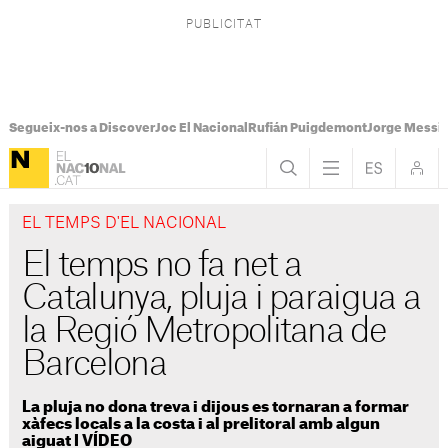
Segueix-nos a Discover
Joc El Nacional
Rufián Puigdemont
Jorge Messi
EL TEMPS D'EL NACIONAL
El temps no fa net a
Catalunya, pluja i paraigua a
la Regió Metropolitana de
Barcelona
La pluja no dona treva i dijous es tornaran a formar
xàfecs locals a la costa i al prelitoral amb algun
aiguat I VÍDEO