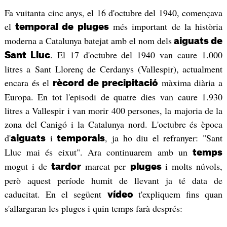
Fa vuitanta cinc anys, el 16 d'octubre del 1940, començava
el
més important de la història
temporal de pluges
moderna a Catalunya batejat amb el nom dels
aiguats de
. El 17 d'octubre del 1940 van caure 1.000
Sant Lluc
litres a Sant Llorenç de Cerdanys (Vallespir), actualment
encara és el
màxima diària a
rècord de precipitació
Europa. En tot l'episodi de quatre dies van caure 1.930
litres a Vallespir i van morir 400 persones, la majoria de la
zona del Canigó i la Catalunya nord. L'octubre és època
d'
i
, ja ho diu el refranyer: "Sant
aiguats
temporals
Lluc mai és eixut". Ara continuarem amb un
temps
mogut i de
marcat per
i molts núvols,
tardor
pluges
però aquest període humit de llevant ja té data de
caducitat. En el següent
t'expliquem fins quan
vídeo
s'allargaran les pluges i quin temps farà després: