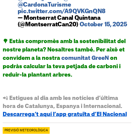
@CardonaTurisme
pic.twitter.com/A9QVKGnQN8
— Montserrat Canal Quintana
(@MontserratCan20)
October 15, 2025
🌳 Estàs compromès amb la sostenibilitat del
nostre planeta? Nosaltres també. Per això et
convidem a la nostra
comunitat GreeN
on
podràs calcular la teva petjada de carboni i
reduir-la plantant arbres.
📲 Estigues al dia amb les notícies d’última
hora de Catalunya, Espanya i Internacional.
Descarrega’t aquí l’app gratuïta d’El Nacional
PREVISIÓ METEOROLÒGICA