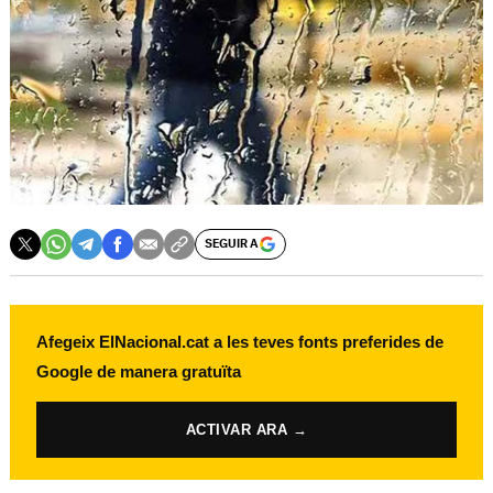
SEGUIR A
Afegeix ElNacional.cat a les teves fonts preferides de
Google de manera gratuïta
ACTIVAR ARA →