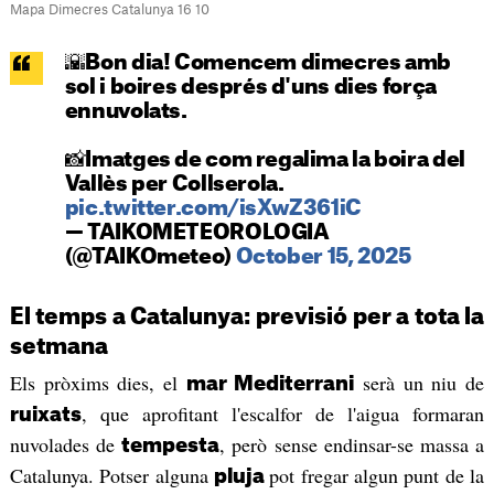
Mapa Dimecres Catalunya 16 10
🌇Bon dia! Comencem dimecres amb
sol i boires després d'uns dies força
ennuvolats.
📸Imatges de com regalima la boira del
Vallès per Collserola.
pic.twitter.com/isXwZ361iC
— TAIKOMETEOROLOGIA
(@TAIKOmeteo)
October 15, 2025
El temps a Catalunya: previsió per a tota la
setmana
Els pròxims dies, el
serà un niu de
mar Mediterrani
, que aprofitant l'escalfor de l'aigua formaran
ruixats
nuvolades de
, però sense endinsar-se massa a
tempesta
Catalunya. Potser alguna
pot fregar algun punt de la
pluja