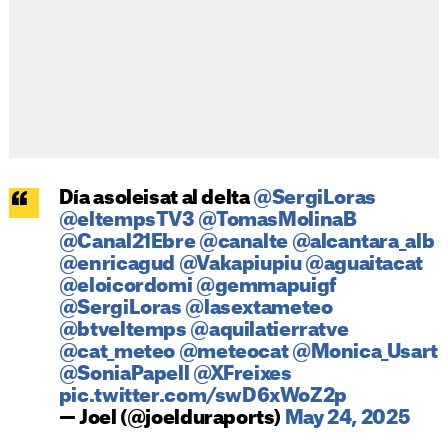
Día asoleisat al delta
@SergiLoras
@eltempsTV3
@TomasMolinaB
@Canal21Ebre
@canalte
@alcantara_alb
@enricagud
@Vakapiupiu
@aguaitacat
@eloicordomi
@gemmapuigf
@SergiLoras
@lasextameteo
@btveltemps
@aquilatierratve
@cat_meteo
@meteocat
@Monica_Usart
@SoniaPapell
@XFreixes
pic.twitter.com/swD6xWoZ2p
— Joel (@joelduraports)
May 24, 2025