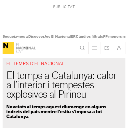
Segueix-nos a Discover
Joc El Nacional
ERC àudios filtrats
PP menors mi
EL TEMPS D'EL NACIONAL
El temps a Catalunya: calor
a l’interior i tempestes
explosives al Pirineu
Novetats al temps aquest diumenge en alguns
indrets del país mentre l'estiu s'imposa a tot
Catalunya