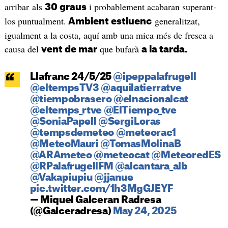
arribar als
i probablement acabaran superant-
30 graus
los puntualment.
generalitzat,
Ambient estiuenc
igualment a la costa, aquí amb una mica més de fresca a
causa del
que bufarà
vent de mar
a la tarda.
Llafranc 24/5/25
@ipeppalafrugell
@eltempsTV3
@aquilatierratve
@tiempobrasero
@elnacionalcat
@eltemps_rtve
@ElTiempo_tve
@SoniaPapell
@SergiLoras
@tempsdemeteo
@meteorac1
@MeteoMauri
@TomasMolinaB
@ARAmeteo
@meteocat
@MeteoredES
@RPalafrugellFM
@alcantara_alb
@Vakapiupiu
@jjanue
pic.twitter.com/1h3MgGJEYF
— Miquel Galceran Radresa
(@Galceradresa)
May 24, 2025