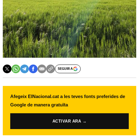
SEGUIR A
Afegeix ElNacional.cat a les teves fonts preferides de
Google de manera gratuïta
ACTIVAR ARA →