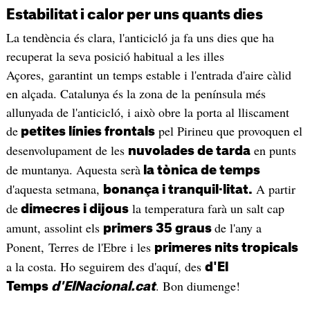
Estabilitat i calor per uns quants dies
La tendència és clara, l'anticicló ja fa uns dies que ha
recuperat la seva posició habitual a les illes
Açores, garantint un temps estable i l'entrada d'aire càlid
en alçada. Catalunya és la zona de la península més
allunyada de l'anticicló, i això obre la porta al lliscament
de
pel Pirineu que provoquen el
petites línies frontals
desenvolupament de les
en punts
nuvolades de tarda
de muntanya. Aquesta serà
la tònica de temps
d'aquesta setmana,
A partir
bonança i tranquil·litat.
de
la temperatura farà un salt cap
dimecres i dijous
amunt, assolint els
de l'any a
primers 35 graus
Ponent, Terres de l'Ebre i les
primeres nits tropicals
a la costa. Ho seguirem des d'aquí, des
d'El
. Bon diumenge!
Temps
d'ElNacional.cat