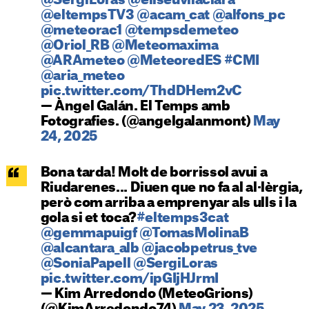
@SergiLoras
@eliseuvilaclara
@eltempsTV3
@acam_cat
@alfons_pc
@meteorac1
@tempsdemeteo
@Oriol_RB
@Meteomaxima
@ARAmeteo
@MeteoredES
#CMI
@aria_meteo
pic.twitter.com/ThdDHem2vC
— Àngel Galán. El Temps amb
Fotografies. (@angelgalanmont)
May
24, 2025
Bona tarda! Molt de borrissol avui a
Riudarenes... Diuen que no fa al al·lèrgia,
però com arriba a emprenyar als ulls i la
gola si et toca?
#eltemps3cat
@gemmapuigf
@TomasMolinaB
@alcantara_alb
@jacobpetrus_tve
@SoniaPapell
@SergiLoras
pic.twitter.com/ipGIjHJrmI
— Kim Arredondo (MeteoGrions)