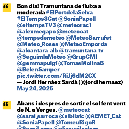
Bon dia! Tramuntana de fluixa a
moderada
#ElPortdelaSelva
#ElTemps3Cat
@SoniaPapell
@eltempsTV3
@meteorac1
@alexmegapc
@meteocat
@tempsdemeteo
@MeteoBarrufet
@Meteo_Roses
@MeteoEmporda
@alcantara_alb
@tramuntana_tv
@SeguimlaMeteo
@GrupCMI
@gemmapuigf
@TomasMolinaB
@BelenSamper_
pic.twitter.com/RiJj6dM2CX
— Jordi Hernáez Sardà (@jordihernaez)
May 24, 2025
Abans i despres de sortir el sol fent vent
de N. a Verges.
@meteocat
@sarai_sarroca
@sibilafc
@AEMET_Cat
@SoniaPapell
@TomeuRigoR